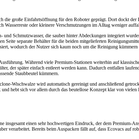
urch die große Einfahrtsöffnung für den Roboter geprägt. Dort dockt d
ch Wasserreste oder kleinere Verschmutzungen im Alltag weniger auffalle
ch- und Schmutzwasser, die sauber hinter Abdeckungen integriert wurde
inken Seite separate Behälter für die beiden mitgelieferten Reinigungsmi
 dosiert, wodurch der Nutzer sich kaum noch um die Reinigung kümmern
e Ausführung. Während viele Premium-Stationen weiterhin auf klassisch
ter, der später einfach entleert werden kann. Dadurch entfallen laufend
passende Staubbeutel kümmern.
Cyclone-Wischwalze wird automatisch gereinigt und anschließend getro
ck und hebt sich vor allem durch das beutellose Konzept klar von viele
ne insgesamt einen sehr hochwertigen Eindruck, der dem Premium-Ansp
er verarbeitet. Bereits beim Auspacken fällt auf, dass Ecovacs auf rob