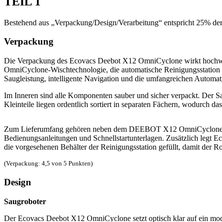
TEIL 1
Bestehend aus „Verpackung/Design/Verarbeitung“ entspricht 25% d
Verpackung
Die Verpackung des Ecovacs Deebot X12 OmniCyclone wirkt hochwerti
OmniCyclone-Wischtechnologie, die automatische Reinigungsstation u
Saugleistung, intelligente Navigation und die umfangreichen Automat
Im Inneren sind alle Komponenten sauber und sicher verpackt. Der S
Kleinteile liegen ordentlich sortiert in separaten Fächern, wodurch d
Zum Lieferumfang gehören neben dem DEEBOT X12 OmniCyclone auch
Bedienungsanleitungen und Schnellstartunterlagen. Zusätzlich legt E
die vorgesehenen Behälter der Reinigungsstation gefüllt, damit der 
(Verpackung: 4,5 von 5 Punkten)
Design
Saugroboter
Der Ecovacs Deebot X12 OmniCyclone setzt optisch klar auf ein mod