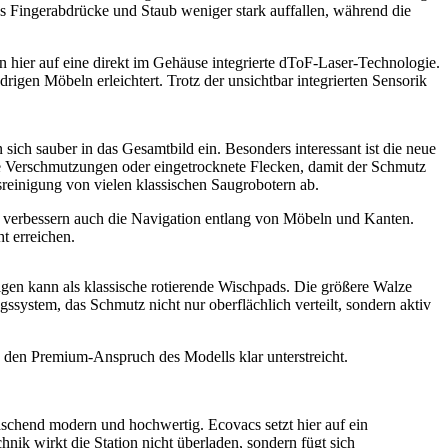
ss Fingerabdrücke und Staub weniger stark auffallen, während die
n hier auf eine direkt im Gehäuse integrierte dToF-Laser-Technologie.
rigen Möbeln erleichtert. Trotz der unsichtbar integrierten Sensorik
ich sauber in das Gesamtbild ein. Besonders interessant ist die neue
ge Verschmutzungen oder eingetrocknete Flecken, damit der Schmutz
reinigung von vielen klassischen Saugrobotern ab.
n verbessern auch die Navigation entlang von Möbeln und Kanten.
t erreichen.
nigen kann als klassische rotierende Wischpads. Die größere Walze
ssystem, das Schmutz nicht nur oberflächlich verteilt, sondern aktiv
s den Premium-Anspruch des Modells klar unterstreicht.
aschend modern und hochwertig. Ecovacs setzt hier auf ein
nik wirkt die Station nicht überladen, sondern fügt sich