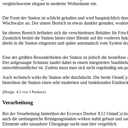
vergleichsweise elegant in moderne Wohnräume ein.
Die Front der Station ist schlicht gehalten und wird hauptsächlich d
Wischwalze an. Der untere Bereich ist etwas dunkler gestaltet, wodur
Im oberen Bereich befinden sich die verschiedenen Behälter für Fris
Zusätzlich besitzt die Station hinter einer Blende auf der vorderen l
direkt in die Station eingesetzt und später automatisch vom System
Eine der größten Besonderheiten der Station ist jedoch die beutellos
Der aufgesaugte Schmutz landet dabei in einem integrierten Staubbehäl
umweltfreundlicher ist. Zudem muss man sich nicht regelmäßig um 
Auch technisch wirkt die Station sehr durchdacht. Die breite Omni
hinterlässt die Station einen sehr modernen und funktionalen Eindru
(Design: 4,5 von 5 Punkten)
Verarbeitung
Bei der Verarbeitung hinterlässt der Ecovacs Deebot X12 OmniCyclo
auch die umfangreiche Reinigungsstation wirken stabil gebaut und saub
Elemente oder unsaubere Übergänge sucht man hier vergeblich.