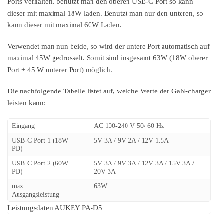
Ports verhalten. benutzt man den oberen USB-C Port so kann
dieser mit maximal 18W laden. Benutzt man nur den unteren, so
kann dieser mit maximal 60W Laden.
Verwendet man nun beide, so wird der untere Port automatisch auf
maximal 45W gedrosselt. Somit sind insgesamt 63W (18W oberer
Port + 45 W unterer Port) möglich.
Die nachfolgende Tabelle listet auf, welche Werte der GaN-charger
leisten kann:
Eingang
AC 100-240 V 50/ 60 Hz
USB-C Port 1 (18W
5V 3A / 9V 2A / 12V 1.5A
PD)
USB-C Port 2 (60W
5V 3A / 9V 3A / 12V 3A / 15V 3A /
PD)
20V 3A
max.
63W
Ausgangsleistung
Leistungsdaten AUKEY PA-D5