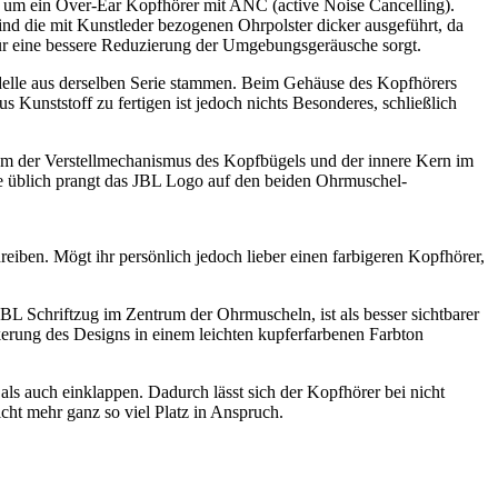
 um ein Over-Ear Kopfhörer mit ANC (active Noise Cancelling).
nd die mit Kunstleder bezogenen Ohrpolster dicker ausgeführt, da
für eine bessere Reduzierung der Umgebungsgeräusche sorgt.
elle aus derselben Serie stammen. Beim Gehäuse des Kopfhörers
Kunststoff zu fertigen ist jedoch nichts Besonderes, schließlich
rem der Verstellmechanismus des Kopfbügels und der innere Kern im
 üblich prangt das JBL Logo auf den beiden Ohrmuschel-
eiben. Mögt ihr persönlich jedoch lieber einen farbigeren Kopfhörer,
JBL Schriftzug im Zentrum der Ohrmuscheln, ist als besser sichtbarer
erung des Designs in einem leichten kupferfarbenen Farbton
ls auch einklappen. Dadurch lässt sich der Kopfhörer bei nicht
cht mehr ganz so viel Platz in Anspruch.