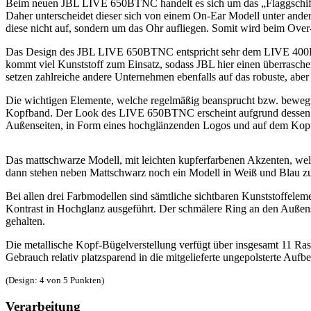
Beim neuen JBL LIVE 650BTNC handelt es sich um das „Flaggschiff M
Daher unterscheidet dieser sich von einem On-Ear Modell unter ander
diese nicht auf, sondern um das Ohr aufliegen. Somit wird beim Ov
Das Design des JBL LIVE 650BTNC entspricht sehr dem LIVE 400BT. 
kommt viel Kunststoff zum Einsatz, sodass JBL hier einen überraschen
setzen zahlreiche andere Unternehmen ebenfalls auf das robuste, aber
Die wichtigen Elemente, welche regelmäßig beansprucht bzw. bewegt 
Kopfband. Der Look des LIVE 650BTNC erscheint aufgrund dessen Ko
Außenseiten, in Form eines hochglänzenden Logos und auf dem Kopf
Das mattschwarze Modell, mit leichten kupferfarbenen Akzenten, welch
dann stehen neben Mattschwarz noch ein Modell in Weiß und Blau z
Bei allen drei Farbmodellen sind sämtliche sichtbaren Kunststoffeleme
Kontrast in Hochglanz ausgeführt. Der schmälere Ring an den Außen
gehalten.
Die metallische Kopf-Bügelverstellung verfügt über insgesamt 11 Ras
Gebrauch relativ platzsparend in die mitgelieferte ungepolsterte Au
(Design: 4 von 5 Punkten)
Verarbeitung