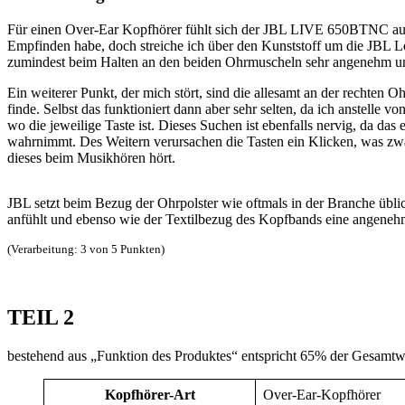
Für einen Over-Ear Kopfhörer fühlt sich der JBL LIVE 650BTNC aufg
Empfinden habe, doch streiche ich über den Kunststoff um die JBL Lo
zumindest beim Halten an den beiden Ohrmuscheln sehr angenehm und
Ein weiterer Punkt, der mich stört, sind die allesamt an der rechten 
finde. Selbst das funktioniert dann aber sehr selten, da ich anstell
wo die jeweilige Taste ist. Dieses Suchen ist ebenfalls nervig, da
wahrnimmt. Des Weitern verursachen die Tasten ein Klicken, was zwar 
dieses beim Musikhören hört.
JBL setzt beim Bezug der Ohrpolster wie oftmals in der Branche üblic
anfühlt und ebenso wie der Textilbezug des Kopfbands eine angen
(Verarbeitung: 3 von 5 Punkten)
TEIL 2
bestehend aus „Funktion des Produktes“ entspricht 65% der Gesamt
Kopfhörer-Art
Over-Ear-Kopfhörer