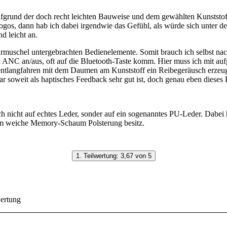
rund der doch recht leichten Bauweise und dem gewählten Kunststoff
gos, dann hab ich dabei irgendwie das Gefühl, als würde sich unter de
 leicht an.
Ohrmuschel untergebrachten Bedienelemente. Somit brauch ich selbst nac
e von ANC an/aus, oft auf die Bluetooth-Taste komm. Hier muss ich mit
 das entlangfahren mit dem Daumen am Kunststoff ein Reibegeräusch er
soweit als haptisches Feedback sehr gut ist, doch genau eben dieses K
h nicht auf echtes Leder, sonder auf ein sogenanntes PU-Leder. Dabei h
ehm weiche Memory-Schaum Polsterung besitz.
1. Teilwertung: 3,67 von 5
wertung