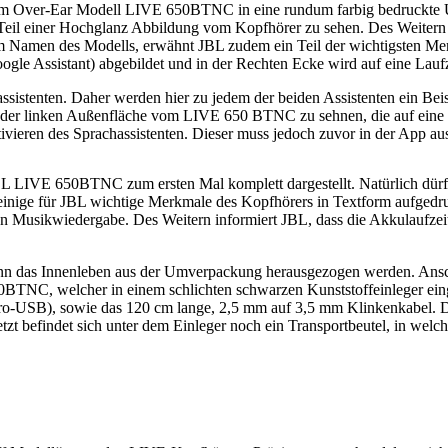
 beim Over-Ear Modell LIVE 650BTNC in eine rundum farbig bedruckte
in Teil einer Hochglanz Abbildung vom Kopfhörer zu sehen. Des Weitern
em Namen des Modells, erwähnt JBL zudem ein Teil der wichtigsten M
gle Assistant) abgebildet und in der Rechten Ecke wird auf eine Lau
sistenten. Daher werden hier zu jedem der beiden Assistenten ein Be
ng der linken Außenfläche vom LIVE 650 BTNC zu sehnen, die auf ein
ivieren des Sprachassistenten. Dieser muss jedoch zuvor in der App au
JBL LIVE 650BTNC zum ersten Mal komplett dargestellt. Natürlich dü
 einige für JBL wichtige Merkmale des Kopfhörers in Textform aufgedruc
den Musikwiedergabe. Des Weitern informiert JBL, dass die Akkulaufzeit
kann das Innenleben aus der Umverpackung herausgezogen werden. Ansc
0BTNC, welcher in einem schlichten schwarzen Kunststoffeinleger eing
o-USB), sowie das 120 cm lange, 2,5 mm auf 3,5 mm Klinkenkabel. Die
tzt befindet sich unter dem Einleger noch ein Transportbeutel, in welc