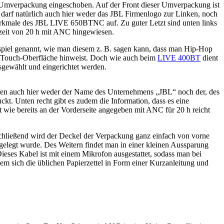
 Umverpackung eingeschoben. Auf der Front dieser Umverpackung ist
 darf natürlich auch hier weder das JBL Firmenlogo zur Linken, noch
erkmale des JBL LIVE 650BTNC auf. Zu guter Letzt sind unten links
fzeit von 20 h mit ANC hingewiesen.
ispiel genannt, wie man diesem z. B. sagen kann, dass man Hip-Hop
e Touch-Oberfläche hinweist. Doch wie auch beim
LIVE 400BT
dient
sgewählt und eingerichtet werden.
rfen auch hier weder der Name des Unternehmens „JBL“ noch der, des
kt. Unten recht gibt es zudem die Information, dass es eine
 wie bereits an der Vorderseite angegeben mit ANC für 20 h reicht
hließend wird der Deckel der Verpackung ganz einfach von vorne
elegt wurde. Des Weitern findet man in einer kleinen Aussparung
ses Kabel ist mit einem Mikrofon ausgestattet, sodass man bei
hem sich die üblichen Papierzettel in Form einer Kurzanleitung und