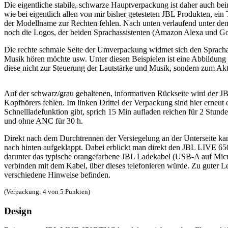
Die eigentliche stabile, schwarze Hauptverpackung ist daher auch
wie bei eigentlich allen von mir bisher getesteten JBL Produkten, e
der Modellname zur Rechten fehlen. Nach unten verlaufend unter d
noch die Logos, der beiden Sprachassistenten (Amazon Alexa und Goo
Die rechte schmale Seite der Umverpackung widmet sich den Sprachas
Musik hören möchte usw. Unter diesen Beispielen ist eine Abbildu
diese nicht zur Steuerung der Lautstärke und Musik, sondern zum Akt
Auf der schwarz/grau gehaltenen, informativen Rückseite wird der 
Kopfhörers fehlen. Im linken Drittel der Verpackung sind hier erneut
Schnellladefunktion gibt, sprich 15 Min aufladen reichen für 2 Stun
und ohne ANC für 30 h.
Direkt nach dem Durchtrennen der Versiegelung an der Unterseite 
nach hinten aufgeklappt. Dabei erblickt man direkt den JBL LIVE 65
darunter das typische orangefarbene JBL Ladekabel (USB-A auf Micr
verbinden mit dem Kabel, über dieses telefonieren würde. Zu guter Le
verschiedene Hinweise befinden.
(Verpackung: 4 von 5 Punkten)
Design