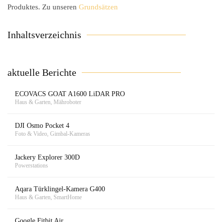
Produktes. Zu unseren
Grundsätzen
Inhaltsverzeichnis
aktuelle Berichte
ECOVACS GOAT A1600 LiDAR PRO
Haus & Garten, Mähroboter
DJI Osmo Pocket 4
Foto & Video, Gimbal-Kameras
Jackery Explorer 300D
Powerstations
Aqara Türklingel-Kamera G400
Haus & Garten, SmartHome
Google Fitbit Air