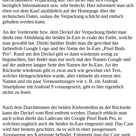
bezüglich Informationen usw. sehr bedeckt. Hier informiert man sich
eben vor dem Kauf ausführlich auf der Homepage über die
technischen Daten, sodass die Verpackung schlicht und einfach
gehalten werden kann.
An der Vorderseite bzw. dem Deckel der Verpackung findet man
direkt eine Abbildung der beiden In-Ears in exakt der Farbe, welche
man gewählt hat. Direkt darüber findet man die gewohnt das
farbenfroh Google Logo und der Name der In-Ears „Pixel Buds
Pro“. Rund um den Deckel gibt es dann wiederum wenig zu
begutachten, hier findet man nur noch mal den Namen Google und
auf der anderen langen Seite den Namen der In-Ears. An der
Rückseite wiederum gibt es zwar auch wie gewohnt viel Text,
welcher kleingeschrieben wurde, aber vielmehr als erneut den
Namen und ein paar Voraussetzungen wie z. B. ein Android
Smartphone mit Android 9 vorausgesetzt, gibt es hier eigentlich
nichts zu lesen.
Nach dem Durchtrennen der beiden Klebestreifen an der Rückseite
kann der Deckel vom Rest entfernt werden. Danach erblickt man
auch schon direkt das Ladecase der Google Pixel Buds Pro, in
welchem zugleich auch die beiden In-Ears eingesetzt sind. Das Case
wird hier bestens geschützt, da es sich in einer passgenauen
Aussparung aus Kartonage befindet. Entnimmt man das Case samt