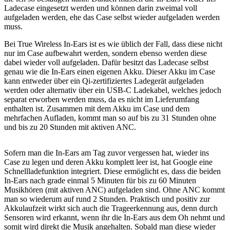
Ladecase eingesetzt werden und können darin zweimal voll
aufgeladen werden, ehe das Case selbst wieder aufgeladen werden
muss.
Bei True Wireless In-Ears ist es wie üblich der Fall, dass diese nicht
nur im Case aufbewahrt werden, sondern ebenso werden diese
dabei wieder voll aufgeladen. Dafür besitzt das Ladecase selbst
genau wie die In-Ears einen eigenen Akku. Dieser Akku im Case
kann entweder über ein Qi-zertifiziertes Ladegerät aufgeladen
werden oder alternativ über ein USB-C Ladekabel, welches jedoch
separat erworben werden muss, da es nicht im Lieferumfang
enthalten ist. Zusammen mit dem Akku im Case und dem
mehrfachen Aufladen, kommt man so auf bis zu 31 Stunden ohne
und bis zu 20 Stunden mit aktiven ANC.
Sofern man die In-Ears am Tag zuvor vergessen hat, wieder ins
Case zu legen und deren Akku komplett leer ist, hat Google eine
Schnellladefunktion integriert. Diese ermöglicht es, dass die beiden
In-Ears nach grade einmal 5 Minuten für bis zu 60 Minuten
Musikhören (mit aktiven ANC) aufgeladen sind. Ohne ANC kommt
man so wiederum auf rund 2 Stunden. Praktisch und positiv zur
Akkulaufzeit wirkt sich auch die Trageerkennung aus, denn durch
Sensoren wird erkannt, wenn ihr die In-Ears aus dem Oh nehmt und
somit wird direkt die Musik angehalten. Sobald man diese wieder