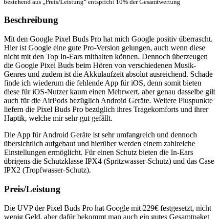
bestehend aus „Preis/Leistung“ entspricht 10% der Gesamtwertung
Beschreibung
Mit den Google Pixel Buds Pro hat mich Google positiv überrascht.
Hier ist Google eine gute Pro-Version gelungen, auch wenn diese
nicht mit den Top In-Ears mithalten können. Dennoch überzeugen
die Google Pixel Buds beim Hören von verschiedenen Musik-
Genres und zudem ist die Akkulaufzeit absolut ausreichend. Schade
finde ich wiederum die fehlende App für iOS, denn somit bieten
diese für iOS-Nutzer kaum einen Mehrwert, aber genau dasselbe gilt
auch für die AirPods bezüglich Android Geräte. Weitere Pluspunkte
liefern die Pixel Buds Pro bezüglich ihres Tragekomforts und ihrer
Haptik, welche mir sehr gut gefällt.
Die App für Android Geräte ist sehr umfangreich und dennoch
übersichtlich aufgebaut und hierüber werden einem zahlreiche
Einstellungen ermöglicht. Für einen Schutz bieten die In-Ears
übrigens die Schutzklasse IPX4 (Spritzwasser-Schutz) und das Case
IPX2 (Tropfwasser-Schutz).
Preis/Leistung
Die UVP der Pixel Buds Pro hat Google mit 229€ festgesetzt, nicht
wenig Geld, aber dafür bekommt man auch ein gutes Gesamtpaket