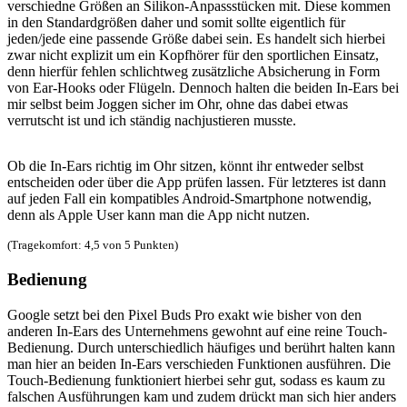
verschiedne Größen an Silikon-Anpassstücken mit. Diese kommen
in den Standardgrößen daher und somit sollte eigentlich für
jeden/jede eine passende Größe dabei sein. Es handelt sich hierbei
zwar nicht explizit um ein Kopfhörer für den sportlichen Einsatz,
denn hierfür fehlen schlichtweg zusätzliche Absicherung in Form
von Ear-Hooks oder Flügeln. Dennoch halten die beiden In-Ears bei
mir selbst beim Joggen sicher im Ohr, ohne das dabei etwas
verrutscht ist und ich ständig nachjustieren musste.
Ob die In-Ears richtig im Ohr sitzen, könnt ihr entweder selbst
entscheiden oder über die App prüfen lassen. Für letzteres ist dann
auf jeden Fall ein kompatibles Android-Smartphone notwendig,
denn als Apple User kann man die App nicht nutzen.
(Tragekomfort: 4,5 von 5 Punkten)
Bedienung
Google setzt bei den Pixel Buds Pro exakt wie bisher von den
anderen In-Ears des Unternehmens gewohnt auf eine reine Touch-
Bedienung. Durch unterschiedlich häufiges und berührt halten kann
man hier an beiden In-Ears verschieden Funktionen ausführen. Die
Touch-Bedienung funktioniert hierbei sehr gut, sodass es kaum zu
falschen Ausführungen kam und zudem drückt man sich hier anders