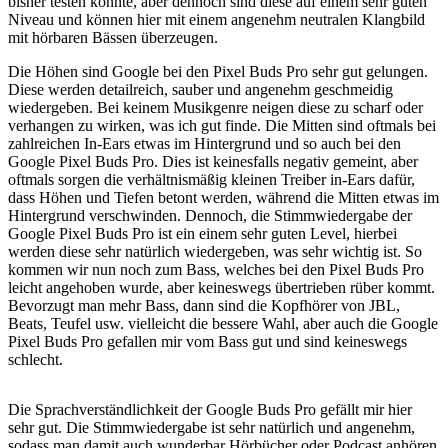
bisher testen konnte, aber dennoch sind diese auf einem sehr guten
Niveau und können hier mit einem angenehm neutralen Klangbild
mit hörbaren Bässen überzeugen.
Die Höhen sind Google bei den Pixel Buds Pro sehr gut gelungen.
Diese werden detailreich, sauber und angenehm geschmeidig
wiedergeben. Bei keinem Musikgenre neigen diese zu scharf oder
verhangen zu wirken, was ich gut finde. Die Mitten sind oftmals bei
zahlreichen In-Ears etwas im Hintergrund und so auch bei den
Google Pixel Buds Pro. Dies ist keinesfalls negativ gemeint, aber
oftmals sorgen die verhältnismäßig kleinen Treiber in-Ears dafür,
dass Höhen und Tiefen betont werden, während die Mitten etwas im
Hintergrund verschwinden. Dennoch, die Stimmwiedergabe der
Google Pixel Buds Pro ist ein einem sehr guten Level, hierbei
werden diese sehr natürlich wiedergeben, was sehr wichtig ist. So
kommen wir nun noch zum Bass, welches bei den Pixel Buds Pro
leicht angehoben wurde, aber keineswegs übertrieben rüber kommt.
Bevorzugt man mehr Bass, dann sind die Kopfhörer von JBL,
Beats, Teufel usw. vielleicht die bessere Wahl, aber auch die Google
Pixel Buds Pro gefallen mir vom Bass gut und sind keineswegs
schlecht.
Die Sprachverständlichkeit der Google Buds Pro gefällt mir hier
sehr gut. Die Stimmwiedergabe ist sehr natürlich und angenehm,
sodass man damit auch wunderbar Hörbücher oder Podcast anhören