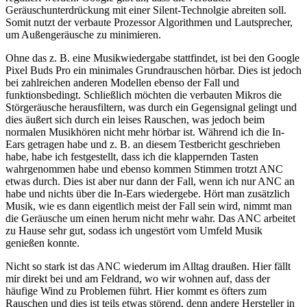
Geräuschunterdrückung mit einer Silent-Technolgie abreiten soll.
Somit nutzt der verbaute Prozessor Algorithmen und Lautsprecher,
um Außengeräusche zu minimieren.
Ohne das z. B. eine Musikwiedergabe stattfindet, ist bei den Google
Pixel Buds Pro ein minimales Grundrauschen hörbar. Dies ist jedoch
bei zahlreichen anderen Modellen ebenso der Fall und
funktionsbedingt. Schließlich möchten die verbauten Mikros die
Störgeräusche herausfiltern, was durch ein Gegensignal gelingt und
dies äußert sich durch ein leises Rauschen, was jedoch beim
normalen Musikhören nicht mehr hörbar ist. Während ich die In-
Ears getragen habe und z. B. an diesem Testbericht geschrieben
habe, habe ich festgestellt, dass ich die klappernden Tasten
wahrgenommen habe und ebenso kommen Stimmen trotzt ANC
etwas durch. Dies ist aber nur dann der Fall, wenn ich nur ANC an
habe und nichts über die In-Ears wiedergebe. Hört man zusätzlich
Musik, wie es dann eigentlich meist der Fall sein wird, nimmt man
die Geräusche um einen herum nicht mehr wahr. Das ANC arbeitet
zu Hause sehr gut, sodass ich ungestört vom Umfeld Musik
genießen konnte.
Nicht so stark ist das ANC wiederum im Alltag draußen. Hier fällt
mir direkt bei und am Feldrand, wo wir wohnen auf, dass der
häufige Wind zu Problemen führt. Hier kommt es öfters zum
Rauschen und dies ist teils etwas störend, denn andere Hersteller in