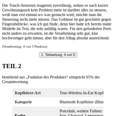
Die Touch-Sensoren reagieren zuverlässig, sodass es nach kurzer
Gewöhnungszeit kein Problem mehr ist darüber alles zu steuern,
weiß man erst einmal wo was gemacht wird, möchte man die
Steuerung nicht mehr missen. Das Gehäuse ist gut geschützt gegen
Fingerabdrücke, was ich gut finde, denn hier hatte ich bereits matte
Modelle im Test, die sehr anfällig waren. Für den geforderten Preis
nicht anders zu erwarten, ist die Verarbeitung sehr gut, klar
hochwertiger geht immer, aber für den Alltag absolut ausreichend.
(Verarbeitung: 4 von 5 Punkten)
1. Teilwertung: 4 von 5
TEIL 2
bestehend aus „Funktion des Produktes“ entspricht 65% der
Gesamtwertung
Kopfhörer-Art
True-Wireless In-Ear Kopfhörer
Kategorie
Bluetooth Kopfhörer (Bluetooth 5
Porcelain, weitere Farben: Coral,
Farbe
Fog, Charcoal, Lemongrass und