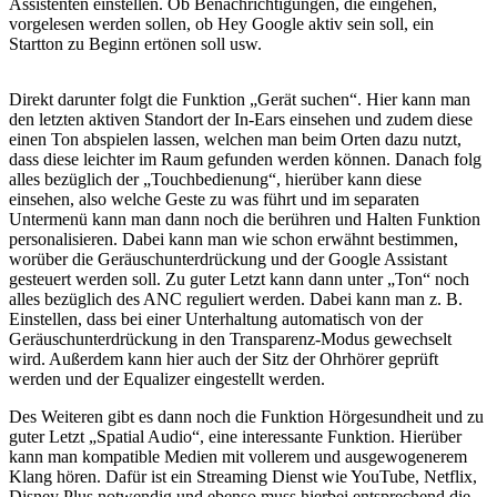
Assistenten einstellen. Ob Benachrichtigungen, die eingehen,
vorgelesen werden sollen, ob Hey Google aktiv sein soll, ein
Startton zu Beginn ertönen soll usw.
Direkt darunter folgt die Funktion „Gerät suchen“. Hier kann man
den letzten aktiven Standort der In-Ears einsehen und zudem diese
einen Ton abspielen lassen, welchen man beim Orten dazu nutzt,
dass diese leichter im Raum gefunden werden können. Danach folg
alles bezüglich der „Touchbedienung“, hierüber kann diese
einsehen, also welche Geste zu was führt und im separaten
Untermenü kann man dann noch die berühren und Halten Funktion
personalisieren. Dabei kann man wie schon erwähnt bestimmen,
worüber die Geräuschunterdrückung und der Google Assistant
gesteuert werden soll. Zu guter Letzt kann dann unter „Ton“ noch
alles bezüglich des ANC reguliert werden. Dabei kann man z. B.
Einstellen, dass bei einer Unterhaltung automatisch von der
Geräuschunterdrückung in den Transparenz-Modus gewechselt
wird. Außerdem kann hier auch der Sitz der Ohrhörer geprüft
werden und der Equalizer eingestellt werden.
Des Weiteren gibt es dann noch die Funktion Hörgesundheit und zu
guter Letzt „Spatial Audio“, eine interessante Funktion. Hierüber
kann man kompatible Medien mit vollerem und ausgewogenerem
Klang hören. Dafür ist ein Streaming Dienst wie YouTube, Netflix,
Disney Plus notwendig und ebenso muss hierbei entsprechend die