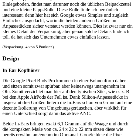
Einlegeboden, findet man darunter noch die üblichen Beipackzettel
und eine kleine Papp-Rolle. Diese Rolle finde ich persönlich
interessant, denn hier hat sich Google etwas Simples und zugleich
Einfaches ausgedacht, worin die beiden anderen Größen an
Anpassstücken sicher verstaut werden können. Dies ist zwar nur ein
kleines Detail der Verpackung, aber genau solche Details finde ich
toll, da hat sich das Unternehmen etwas einfallen lassen.
(Verpackung: 4 von 5 Punkten)
Design
In-Ear Kopfhörer
Die Google Pixel Buds Pro kommen in einer Bohnenform daher
und sitzen somit zwar spürbar, aber keineswegs unangenehm im
Ohr. Somit verzichtet man hier auf den typischen Stiel, wie es z. B.
bei den Apple AirPods der Fall ist. Dank Silikon-Anpassstücke in
insgesamt drei Größen liefern die In-Ears schon von Grund auf eine
dezente Isolierung von Umgebungsgeräuschen, aber wirklich für
einen Unterschied sorgt dann das aktive ANC.
Beide In-Ears bringen exakt 6,1 Gramm auf die Waage und durch
die kompakten Maße von ca. 24 x 22 x 22 mm sitzen diese wie
bereits erwähnt angenehm im Ohrkanal. Google biete die Pixel