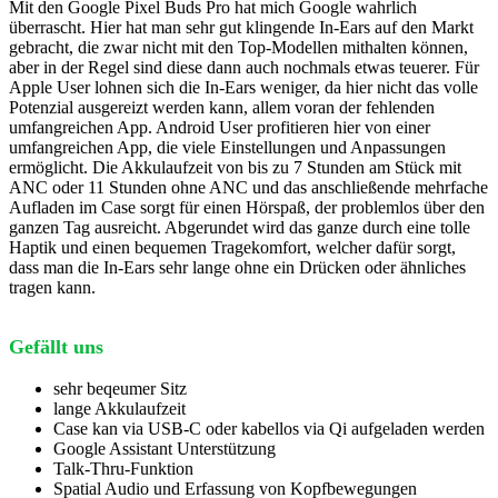
Mit den Google Pixel Buds Pro hat mich Google wahrlich
überrascht. Hier hat man sehr gut klingende In-Ears auf den Markt
gebracht, die zwar nicht mit den Top-Modellen mithalten können,
aber in der Regel sind diese dann auch nochmals etwas teuerer. Für
Apple User lohnen sich die In-Ears weniger, da hier nicht das volle
Potenzial ausgereizt werden kann, allem voran der fehlenden
umfangreichen App. Android User profitieren hier von einer
umfangreichen App, die viele Einstellungen und Anpassungen
ermöglicht. Die Akkulaufzeit von bis zu 7 Stunden am Stück mit
ANC oder 11 Stunden ohne ANC und das anschließende mehrfache
Aufladen im Case sorgt für einen Hörspaß, der problemlos über den
ganzen Tag ausreicht. Abgerundet wird das ganze durch eine tolle
Haptik und einen bequemen Tragekomfort, welcher dafür sorgt,
dass man die In-Ears sehr lange ohne ein Drücken oder ähnliches
tragen kann.
Gefällt uns
sehr beqeumer Sitz
lange Akkulaufzeit
Case kan via USB-C oder kabellos via Qi aufgeladen werden
Google Assistant Unterstützung
Talk-Thru-Funktion
Spatial Audio und Erfassung von Kopfbewegungen