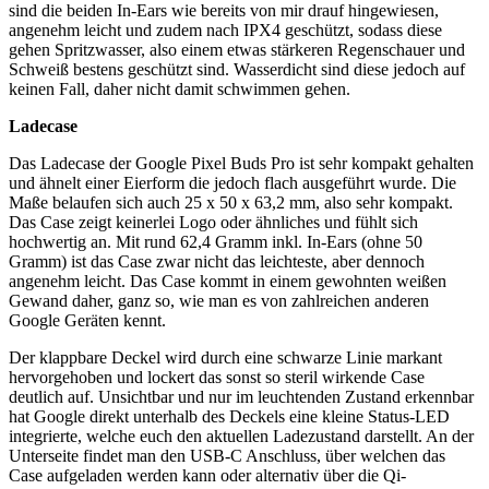
sind die beiden In-Ears wie bereits von mir drauf hingewiesen,
angenehm leicht und zudem nach IPX4 geschützt, sodass diese
gehen Spritzwasser, also einem etwas stärkeren Regenschauer und
Schweiß bestens geschützt sind. Wasserdicht sind diese jedoch auf
keinen Fall, daher nicht damit schwimmen gehen.
Ladecase
Das Ladecase der Google Pixel Buds Pro ist sehr kompakt gehalten
und ähnelt einer Eierform die jedoch flach ausgeführt wurde. Die
Maße belaufen sich auch 25 x 50 x 63,2 mm, also sehr kompakt.
Das Case zeigt keinerlei Logo oder ähnliches und fühlt sich
hochwertig an. Mit rund 62,4 Gramm inkl. In-Ears (ohne 50
Gramm) ist das Case zwar nicht das leichteste, aber dennoch
angenehm leicht. Das Case kommt in einem gewohnten weißen
Gewand daher, ganz so, wie man es von zahlreichen anderen
Google Geräten kennt.
Der klappbare Deckel wird durch eine schwarze Linie markant
hervorgehoben und lockert das sonst so steril wirkende Case
deutlich auf. Unsichtbar und nur im leuchtenden Zustand erkennbar
hat Google direkt unterhalb des Deckels eine kleine Status-LED
integrierte, welche euch den aktuellen Ladezustand darstellt. An der
Unterseite findet man den USB-C Anschluss, über welchen das
Case aufgeladen werden kann oder alternativ über die Qi-