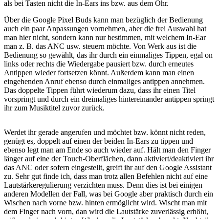
als bei Tasten nicht die In-Ears ins bzw. aus dem Ohr.
Über die Google Pixel Buds kann man bezüglich der Bedienung
auch ein paar Anpassungen vornehmen, aber die frei Auswahl hat
man hier nicht, sondern kann nur bestimmen, mit welchem In-Ear
man z. B. das ANC usw. steuern möchte. Von Werk aus ist die
Bedienung so gewählt, das ihr durch ein einmaliges Tippen, egal on
links oder rechts die Wiedergabe pausiert bzw. durch erneutes
Antippen wieder fortsetzen könnt. Außerdem kann man einen
eingehenden Anruf ebenso durch einmaliges antippen annehmen.
Das doppelte Tippen führt wiederum dazu, dass ihr einen Titel
vorspringt und durch ein dreimaliges hintereinander antippen springt
ihr zum Musiktitel zuvor zurück.
Werdet ihr gerade angerufen und möchtet bzw. könnt nicht reden,
genügt es, doppelt auf einen der beiden In-Ears zu tippen und
ebenso legt man am Ende so auch wieder auf. Hält man den Finger
länger auf eine der Touch-Oberflächen, dann aktiviert/deaktiviert ihr
das ANC oder sofern eingestellt, greift ihr auf den Google Assistant
zu. Sehr gut finde ich, dass man trotz allen Befehlen nicht auf eine
Lautstärkeregulierung verzichten muss. Denn dies ist bei einigen
anderen Modellen der Fall, was bei Google aber praktisch durch ein
Wischen nach vorne bzw. hinten ermöglicht wird. Wischt man mit
dem Finger nach vorn, dan wird die Lautstärke zuverlässig erhöht,