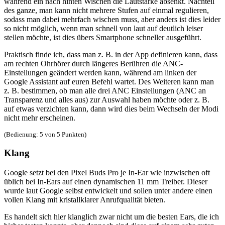
während ein nach hinten Wischen die Lautstärke absenkt. Nachteil
des ganze, man kann nicht mehrere Stufen auf einmal regulieren,
sodass man dabei mehrfach wischen muss, aber anders ist dies leider
so nicht möglich, wenn man schnell von laut auf deutlich leiser
stellen möchte, ist dies übers Smartphone schneller ausgeführt.
Praktisch finde ich, dass man z. B. in der App definieren kann, dass
am rechten Ohrhörer durch längeres Berühren die ANC-
Einstellungen geändert werden kann, während am linken der
Google Assistant auf euren Befehl wartet. Des Weiteren kann man
z. B. bestimmen, ob man alle drei ANC Einstellungen (ANC an
Transparenz und alles aus) zur Auswahl haben möchte oder z. B.
auf etwas verzichten kann, dann wird dies beim Wechseln der Modi
nicht mehr erscheinen.
(Bedienung: 5 von 5 Punkten)
Klang
Google setzt bei den Pixel Buds Pro je In-Ear wie inzwischen oft
üblich bei In-Ears auf einen dynamischen 11 mm Treiber. Dieser
wurde laut Google selbst entwickelt und sollen unter andere einen
vollen Klang mit kristallklarer Anrufqualität bieten.
Es handelt sich hier klanglich zwar nicht um die besten Ears, die ich