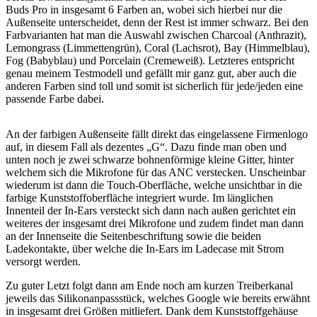
Buds Pro in insgesamt 6 Farben an, wobei sich hierbei nur die
Außenseite unterscheidet, denn der Rest ist immer schwarz. Bei den
Farbvarianten hat man die Auswahl zwischen Charcoal (Anthrazit),
Lemongrass (Limmettengrün), Coral (Lachsrot), Bay (Himmelblau),
Fog (Babyblau) und Porcelain (Cremeweiß). Letzteres entspricht
genau meinem Testmodell und gefällt mir ganz gut, aber auch die
anderen Farben sind toll und somit ist sicherlich für jede/jeden eine
passende Farbe dabei.
An der farbigen Außenseite fällt direkt das eingelassene Firmenlogo
auf, in diesem Fall als dezentes „G“. Dazu finde man oben und
unten noch je zwei schwarze bohnenförmige kleine Gitter, hinter
welchem sich die Mikrofone für das ANC verstecken. Unscheinbar
wiederum ist dann die Touch-Oberfläche, welche unsichtbar in die
farbige Kunststoffoberfläche integriert wurde. Im länglichen
Innenteil der In-Ears versteckt sich dann nach außen gerichtet ein
weiteres der insgesamt drei Mikrofone und zudem findet man dann
an der Innenseite die Seitenbeschriftung sowie die beiden
Ladekontakte, über welche die In-Ears im Ladecase mit Strom
versorgt werden.
Zu guter Letzt folgt dann am Ende noch am kurzen Treiberkanal
jeweils das Silikonanpassstück, welches Google wie bereits erwähnt
in insgesamt drei Größen mitliefert. Dank dem Kunststoffgehäuse