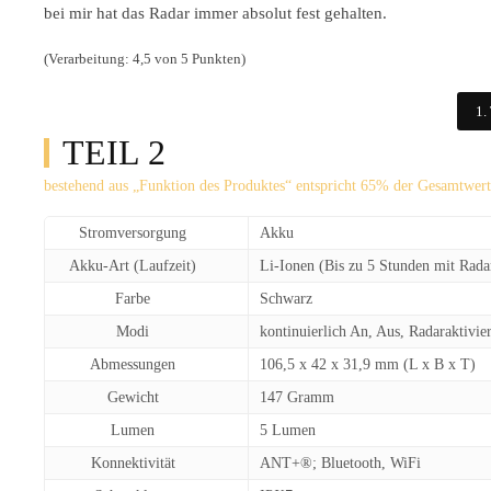
bei mir hat das Radar immer absolut fest gehalten.
(Verarbeitung: 4,5 von 5 Punkten)
1.
TEIL 2
bestehend aus „Funktion des Produktes“ entspricht 65% der Gesamtwer
Stromversorgung
Akku
Akku-Art
(Laufzeit)
Li-Ionen (Bis zu 5 Stunden mit Rad
Farbe
Schwarz
Modi
kontinuierlich An, Aus, Radaraktivie
Abmessungen
106,5 x 42 x 31,9 mm (L x B x T)
Gewicht
147 Gramm
Lumen
5 Lumen
Konnektivität
ANT+®; Bluetooth, WiFi