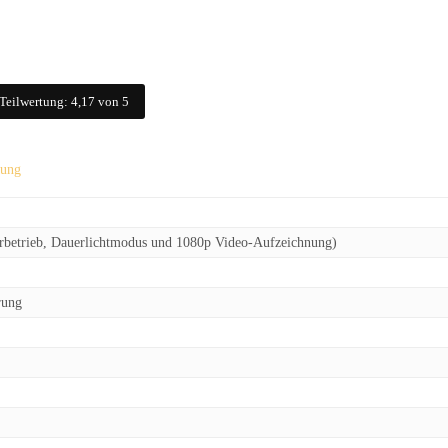
 Teilwertung: 4,17 von 5
tung
arbetrieb, Dauerlichtmodus und 1080p Video-Aufzeichnung)
rung