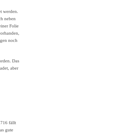
t werden.
och neben
iner Folie
 vorhanden,
ngen noch
worden. Das
adet, aber
716 fällt
as gute