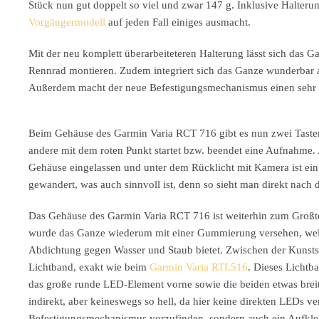
Stück nun gut doppelt so viel und zwar 147 g. Inklusive Halte
Vorgängermodell
auf jeden Fall einiges ausmacht.
Mit der neu komplett überarbeiteteren Halterung lässt sich das 
Rennrad montieren. Zudem integriert sich das Ganze wunderbar a
Außerdem macht der neue Befestigungsmechanismus einen sehr o
Beim Gehäuse des Garmin Varia RCT 716 gibt es nun zwei Tasten 
andere mit dem roten Punkt startet bzw. beendet eine Aufnahme. A
Gehäuse eingelassen und unter dem Rücklicht mit Kamera ist ein 
gewandert, was auch sinnvoll ist, denn so sieht man direkt nach 
Das Gehäuse des Garmin Varia RCT 716 ist weiterhin zum Großtei
wurde das Ganze wiederum mit einer Gummierung versehen, welch
Abdichtung gegen Wasser und Staub bietet. Zwischen der Kunstst
Lichtband, exakt wie beim
Garmin Varia RTL516
. Dieses Lichtb
das große runde LED-Element vorne sowie die beiden etwas breit
indirekt, aber keineswegs so hell, da hier keine direkten LEDs ver
Befestigungsmechanismus vorzufinden, sondern auch ein Aufkle