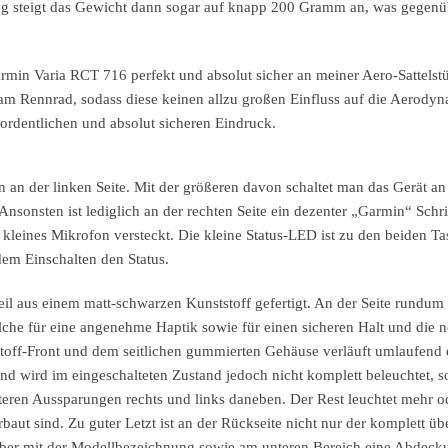
rung steigt das Gewicht dann sogar auf knapp 200 Gramm an, was gegen
Garmin Varia RCT 716 perfekt und absolut sicher an meiner Aero-Sattelst
m Rennrad, sodass diese keinen allzu großen Einfluss auf die Aerodyn
rdentlichen und absolut sicheren Eindruck.
an der linken Seite. Mit der größeren davon schaltet man das Gerät an
nsonsten ist lediglich an der rechten Seite ein dezenter „Garmin“ Schri
kleines Mikrofon versteckt. Die kleine Status-LED ist zu den beiden Ta
dem Einschalten den Status.
l aus einem matt-schwarzen Kunststoff gefertigt. An der Seite rundum
e für eine angenehme Haptik sowie für einen sicheren Halt und die n
off-Front und dem seitlichen gummierten Gehäuse verläuft umlaufend e
and wird im eingeschalteten Zustand jedoch nicht komplett beleuchtet, 
eren Aussparungen rechts und links daneben. Der Rest leuchtet mehr o
baut sind. Zu guter Letzt ist an der Rückseite nicht nur der komplett üb
ber mit der Modellbezeichnung sowie am unteren Bereich eine Abdecku