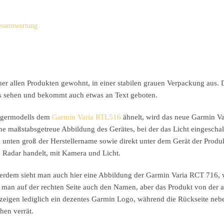
Gesamtwertung
her allen Produkten gewohnt, in einer stabilen grauen Verpackung aus.
s sehen und bekommt auch etwas an Text geboten.
ängermodells dem
Garmin Varia RTL516
ähnelt, wird das neue Garmin V
ne maßstabsgetreue Abbildung des Gerätes, bei der das Licht eingeschalte
unten groß der Herstellername sowie direkt unter dem Gerät der Prod
n Radar handelt, mit Kamera und Licht.
ußerdem sieht man auch hier eine Abbildung der Garmin Varia RCT 716,
nd man auf der rechten Seite auch den Namen, aber das Produkt von der 
um zeigen lediglich ein dezentes Garmin Logo, während die Rückseite neb
chen verrät.