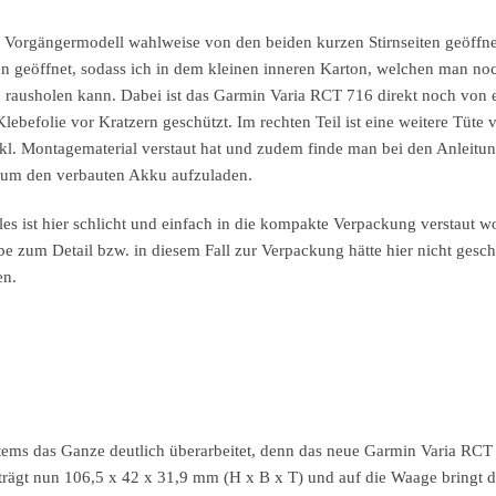
Vorgängermodell wahlweise von den beiden kurzen Stirnseiten geöffne
ben geöffnet, sodass ich in dem kleinen inneren Karton, welchen man n
rausholen kann. Dabei ist das Garmin Varia RCT 716 direkt noch von e
ebefolie vor Kratzern geschützt. Im rechten Teil ist eine weitere Tüte
inkl. Montagematerial verstaut hat und zudem finde man bei den Anleitu
l um den verbauten Akku aufzuladen.
lles ist hier schlicht und einfach in die kompakte Verpackung verstaut 
e zum Detail bzw. in diesem Fall zur Verpackung hätte hier nicht gesch
en.
ems das Ganze deutlich überarbeitet, denn das neue Garmin Varia RCT 
trägt nun 106,5 x 42 x 31,9 mm (H x B x T) und auf die Waage bringt d