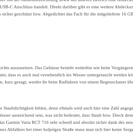
 USB-C Anschluss handelt. Direkt darüber gibt es eine weitere Abdecku
h sicher geschützt bzw. Abgedichtet das Fach für die mitgelieferte 16 
nichts auszusetzen. Das Gehäuse besteht weiterhin wie beim Vorgänger
tet, dass es auch mal versehentlich ins Wasser untergetaucht werden kö
en, kurz gesagt, werdet ihr beim Radfahren von einem Regenschauer übe
die Staubdichtigkeit fehlen, denn oftmals wird auch hier eine Zahl ange
 Wasser ausreichend sein, was nicht bedeutet, dass Staub bzw. Dreck de
 das Garmin Varia RCT 716 sehr schnell und absolut sicher dank des ne
es Abfallens bei einer holprigen Straße muss man sich hier keine Sor