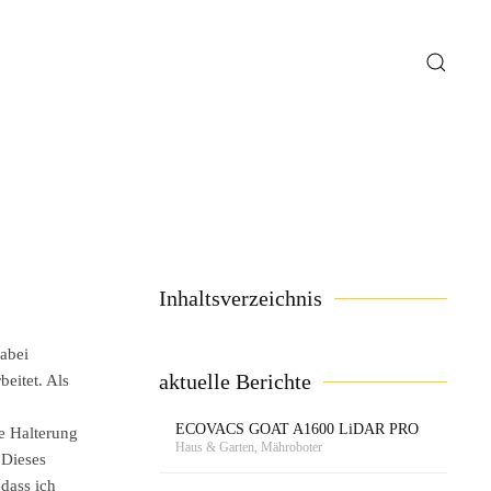
Inhaltsverzeichnis
abei
aktuelle Berichte
eitet. Als
ECOVACS GOAT A1600 LiDAR PRO
ie Halterung
Haus & Garten, Mähroboter
 Dieses
odass ich