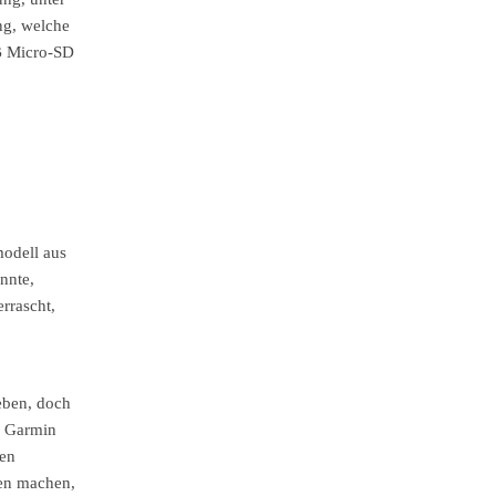
ng, welche
GB Micro-SD
modell aus
nnte,
rrascht,
geben, doch
m Garmin
uen
gen machen,