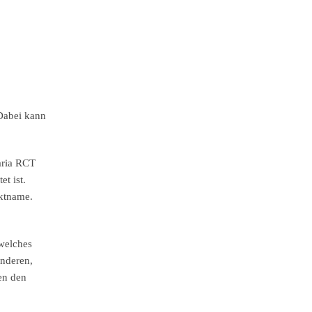
 Dabei kann
aria RCT
t ist.
uktname.
 welches
anderen,
en den