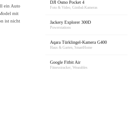
DJI Osmo Pocket 4
l ein Auto
Foto & Video, Gimbal-Kameras
 Model mit
n ist nicht
Jackery Explorer 300D
Powerstations
Aqara Türklingel-Kamera G400
Haus & Garten, SmartHome
Google Fitbit Air
Fitnesstracker, Wearables