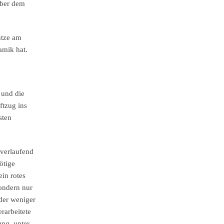
über dem
ütze am
amik hat.
 und die
ftzug ins
sten
 verlaufend
ötige
in rotes
sondern nur
der weniger
erarbeitete
ng, unter