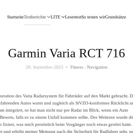
Startseite
Testberichte
LITE
Lesertest
So testen wir
Grundsätze
Garmin Varia RCT 716
29. September 2023
Fitness
›
Navigation
ration des Varia Radarsystem für Fahrräder auf den Markt gebracht. D
nfahrenden Autos warnt und zugleich als StVZO-konformes Rücklicht arb
 integriert, so hat man nicht nur per Radar im Blick, wenn ein Auto
 Beweis, falls es zu einem Unfall kommen sollte. Des Weiteren wurde d
er fixiert, was mich persönlich beim Vorgänger noch etwas gestört hatte.
et und erhöht meiner Meinung nach die Sicherheit für Radfahrer sehr, s