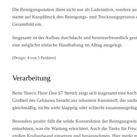
Die Reinigungsstation dient nicht nur als Ladestation, sondern a
startet auf Knopfdruck den Reinigungs- und Trocknungsprozess de
Gesamtbild ein.
Insgesamt ist der Aufbau durchdacht und benutzerfreundlich gesta
eine möglichst einfache Handhabung im Alltag ausgelegt.
(Design: 4 von 5 Punkten)
Verarbeitung
Beim Tineco Floor One S7 Stretch zeigt sich insgesamt eine hoch
Großteil des Gehäuses besteht aus robustem Kunststoff, der sauber
gleichmäßig, nichts wirkt klapprig oder schlecht zusammengefüg
Besonders positiv fällt die solide Konstruktion der Reinigungsein
entnehmen, was die Wartung erleichtert. Auch die Tanks für Frisc
großen Kraftaufwand einsetzen und herausnehmen. Hier merkt ma