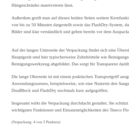
Hängeschränke manövrieren lässt.
Außerdem greift man auf diesen beiden Seiten weitere Kernfunktio
von bis zu 50 Minuten dargestellt sowie das FlashDry-System, da
Bilder sind klar verständlich und geben bereits vor dem Auspack
Auf der langen Unterseite der Verpackung findet sich eine Übers
Hauptgerät sind hier typischerweise Zubehörteile wie Reinigungss
Reinigungswerkzeug abgebildet. Das sorgt für Transparenz darübe
Die lange Oberseite ist mit einem praktischen Transportgriff ausge
Anwendungsszenen, beispielsweise, wie eine Nutzerin den Sauger
DualBlock und FlashDry nochmals kurz aufgegriffen.
Insgesamt wirkt die Verpackung durchdacht gestaltet. Sie schützt n
wichtigsten Funktionen und Einsatzmöglichkeiten des Tineco Flo
(Verpackung: 4 von 5 Punkten)