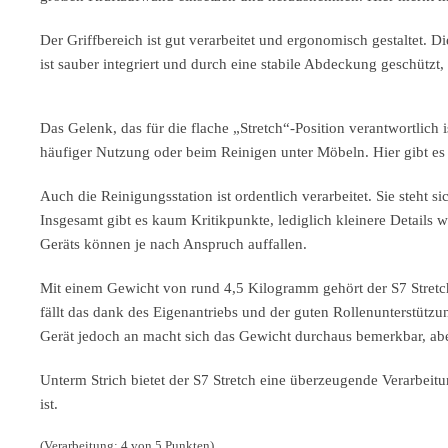
Der Griffbereich ist gut verarbeitet und ergonomisch gestaltet.
ist sauber integriert und durch eine stabile Abdeckung geschützt, 
Das Gelenk, das für die flache „Stretch“-Position verantwortlich i
häufiger Nutzung oder beim Reinigen unter Möbeln. Hier gibt es k
Auch die Reinigungsstation ist ordentlich verarbeitet. Sie steht 
Insgesamt gibt es kaum Kritikpunkte, lediglich kleinere Details
Geräts können je nach Anspruch auffallen.
Mit einem Gewicht von rund 4,5 Kilogramm gehört der S7 Stretch
fällt das dank des Eigenantriebs und der guten Rollenunterstütz
Gerät jedoch an macht sich das Gewicht durchaus bemerkbar, aber
Unterm Strich bietet der S7 Stretch eine überzeugende Verarbeitu
ist.
(Verarbeitung: 4 von 5 Punkten)