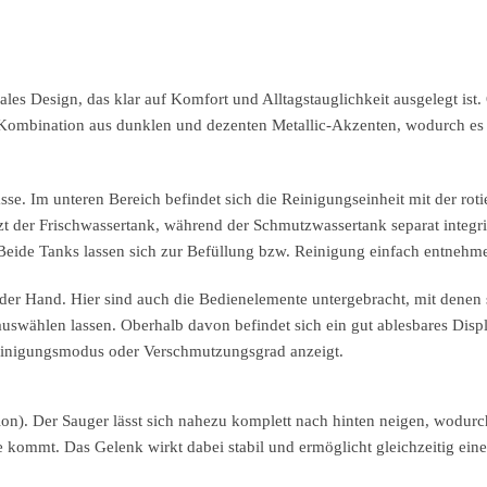
les Design, das klar auf Komfort und Alltagstauglichkeit ausgelegt ist.
r Kombination aus dunklen und dezenten Metallic-Akzenten, wodurch es
sse. Im unteren Bereich befindet sich die Reinigungseinheit mit der rot
tzt der Frischwassertank, während der Schmutzwassertank separat integrie
 Beide Tanks lassen sich zur Befüllung bzw. Reinigung einfach entnehm
der Hand. Hier sind auch die Bedienelemente untergebracht, mit denen 
swählen lassen. Oberhalb davon befindet sich ein gut ablesbares Displ
einigungsmodus oder Verschmutzungsgrad anzeigt.
tion). Der Sauger lässt sich nahezu komplett nach hinten neigen, wodur
 kommt. Das Gelenk wirkt dabei stabil und ermöglicht gleichzeitig eine