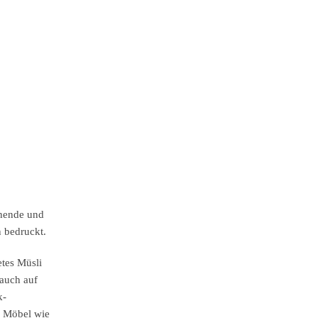
chende und
n bedruckt.
etes Müsli
 auch auf
k-
r Möbel wie