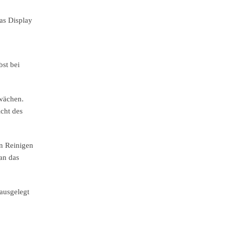
Das Display
bst bei
hwächen.
cht des
en Reinigen
an das
 ausgelegt