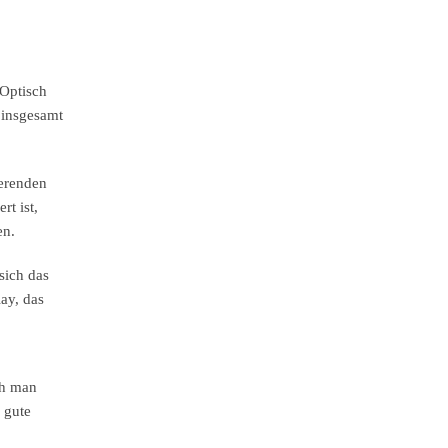
 Optisch
 insgesamt
ierenden
rt ist,
en.
sich das
ay, das
ch man
 gute