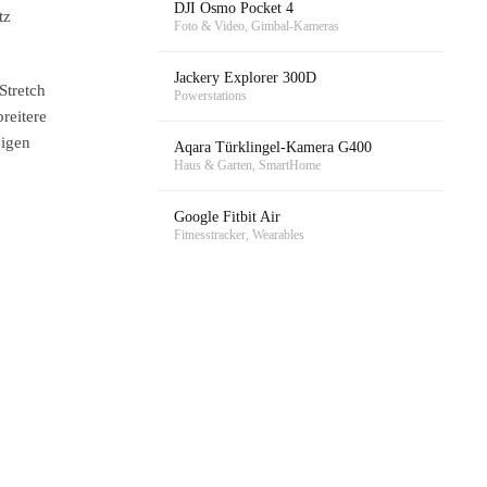
DJI Osmo Pocket 4
tz
Foto & Video, Gimbal-Kameras
Jackery Explorer 300D
Stretch
Powerstations
breitere
nigen
Aqara Türklingel-Kamera G400
Haus & Garten, SmartHome
Google Fitbit Air
Fitnesstracker, Wearables