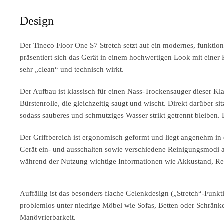
Design
Der Tineco Floor One S7 Stretch setzt auf ein modernes, funktiona
präsentiert sich das Gerät in einem hochwertigen Look mit eine
sehr „clean“ und technisch wirkt.
Der Aufbau ist klassisch für einen Nass-Trockensauger dieser Kla
Bürstenrolle, die gleichzeitig saugt und wischt. Direkt darüber si
sodass sauberes und schmutziges Wasser strikt getrennt bleiben.
Der Griffbereich ist ergonomisch geformt und liegt angenehm in 
Gerät ein- und ausschalten sowie verschiedene Reinigungsmodi au
während der Nutzung wichtige Informationen wie Akkustand, R
Auffällig ist das besonders flache Gelenkdesign („Stretch“-Funk
problemlos unter niedrige Möbel wie Sofas, Betten oder Schränke
Manövrierbarkeit.