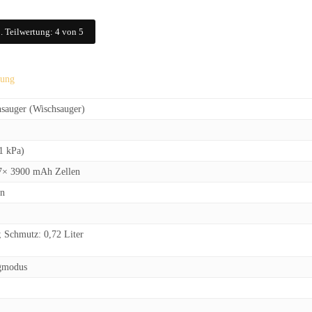
. Teilwertung: 4 von 5
tung
sauger (Wischsauger)
1 kPa)
 7× 3900 mAh Zellen
en
r; Schmutz: 0,72 Liter
gmodus