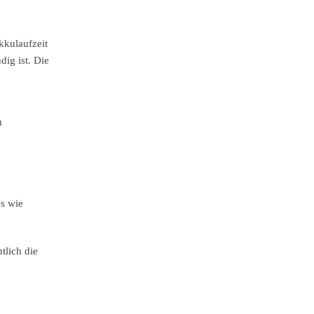
kkulaufzeit
ig ist. Die
m
es wie
tlich die