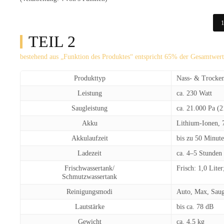
1
TEIL 2
bestehend aus „Funktion des Produktes“ entspricht 65% der Gesamtwer
Produkttyp
Nass- & Trocken
Leistung
ca. 230 Watt
Saugleistung
ca. 21.000 Pa (2
Akku
Lithium-Ionen,
Akkulaufzeit
bis zu 50 Minut
Ladezeit
ca. 4–5 Stunden
Frischwassertank
/
Frisch: 1,0 Lite
Schmutzwassertank
Reinigungsmodi
Auto, Max, Sau
Lautstärke
bis ca. 78 dB
Gewicht
ca. 4,5 kg