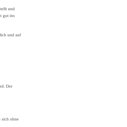
tellt und
h gut ins
lich und auf
rd. Der
n sich ohne