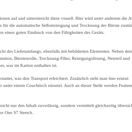
nen auf und unterstreicht diese visuell. Hier wird unter anderem die A
s für die automatische Selbstreinigung und Trocknung der Bürste zuständ
en einen guten Eindruck von den Fähigkeiten des Geräts.
icht des Lieferumfangs, ebenfalls mit bebilderten Elementen. Neben de
tation, Bürstenrolle, Trocknung-Filter, Reinigungslösung, Netzteil und
r, was im Karton enthalten ist.
stattet, was den Transport erleichtert. Zusätzlich sieht man hier erneut
 unter einem Couchtisch einsetzt. Auch an dieser Stelle werden Featur
icht nur den Inhalt zuverlässig, sondern vermittelt gleichzeitig übersich
or One S7 Stretch.