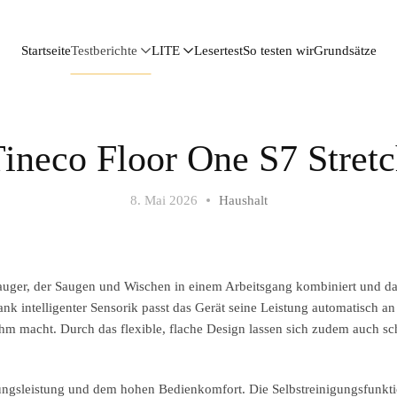
Startseite
Testberichte
LITE
Lesertest
So testen wir
Grundsätze
ineco Floor One S7 Stret
8. Mai 2026
Haushalt
sauger, der Saugen und Wischen in einem Arbeitsgang kombiniert und d
ank intelligenter Sensorik passt das Gerät seine Leistung automatisch an
hm macht. Durch das flexible, flache Design lassen sich zudem auch s
igungsleistung und dem hohen Bedienkomfort. Die Selbstreinigungsfunkt