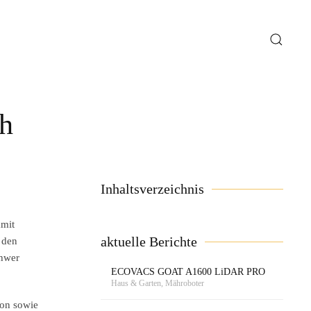
ch
Inhaltsverzeichnis
amit
aktuelle Berichte
 den
chwer
ECOVACS GOAT A1600 LiDAR PRO
Haus & Garten, Mähroboter
ion sowie