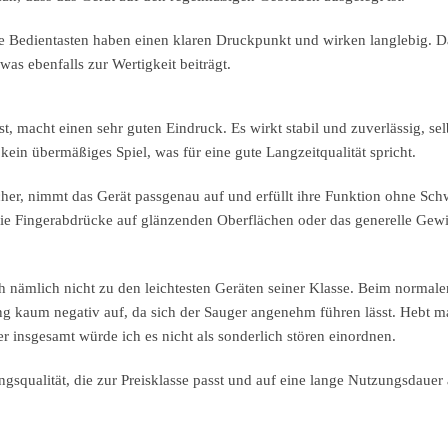
 Die Bedientasten haben einen klaren Druckpunkt und wirken langlebig. 
was ebenfalls zur Wertigkeit beiträgt.
st, macht einen sehr guten Eindruck. Es wirkt stabil und zuverlässig, sel
ein übermäßiges Spiel, was für eine gute Langzeitqualität spricht.
sicher, nimmt das Gerät passgenau auf und erfüllt ihre Funktion ohne Sc
 wie Fingerabdrücke auf glänzenden Oberflächen oder das generelle Gewi
 nämlich nicht zu den leichtesten Geräten seiner Klasse. Beim normal
ung kaum negativ auf, da sich der Sauger angenehm führen lässt. Hebt m
 insgesamt würde ich es nicht als sonderlich stören einordnen.
ngsqualität, die zur Preisklasse passt und auf eine lange Nutzungsdauer