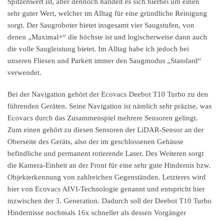
Spitzenwert ist, aber dennoch handelt es sich hierbei um einen
sehr guter Wert, welcher im Alltag für eine gründliche Reinigung
sorgt. Der Saugroboter bietet insgesamt vier Saugstufen, von
denen „Maximal+“ die höchste ist und logischerweise dann auch
die volle Saugleistung bietet. Im Alltag habe ich jedoch bei
unseren Fliesen und Parkett immer den Saugmodus „Standard“
verwendet.
Bei der Navigation gehört der Ecovacs Deebot T10 Turbo zu den
führenden Geräten. Seine Navigation ist nämlich sehr präzise, was
Ecovacs durch das Zusammenspiel mehrere Sensoren gelingt.
Zum einen gehört zu diesen Sensoren der LiDAR-Sensor an der
Oberseite des Geräts, also der im geschlossenen Gehäuse
befindliche und permanent rotierende Laser. Des Weiteren sorgt
die Kamera-Einheit an der Front für eine sehr gute Hindernis bzw.
Objekterkennung von zahlreichen Gegenständen. Letzteres wird
hier von Ecovacs AIVI-Technologie genannt und entspricht hier
inzwischen der 3. Generation. Dadurch soll der Deebot T10 Turbo
Hindernisse nochmals 16x schneller als dessen Vorgänger