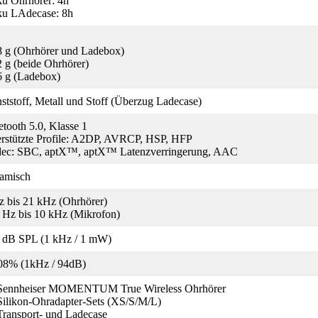
u Ohrhörer: 4h
u LAdecase: 8h
8 g (Ohrhörer und Ladebox)
2 g (beide Ohrhörer)
6 g (Ladebox)
ststoff, Metall und Stoff (Überzug Ladecase)
etooth 5.0, Klasse 1
erstützte Profile: A2DP, AVRCP, HSP, HFP
ec: SBC, aptX™, aptX™ Latenzverringerung, AAC
amisch
z bis 21 kHz (Ohrhörer)
 Hz bis 10 kHz (Mikrofon)
 dB SPL (1 kHz / 1 mW)
08% (1kHz / 94dB)
Sennheiser MOMENTUM True Wireless Ohrhörer
Silikon-Ohradapter-Sets (XS/S/M/L)
Transport- und Ladecase