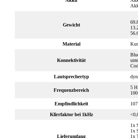
Akku
Akk
Akk
69.
Gewicht
13.
56.
Material
Kun
Blu
Konnektivität
unt
Cod
Lautsprechertyp
dyn
5 H
Frequenzbereich
100
Empfindlichkeit
107
Klirrfaktor bei 1kHz
<0,
1x 
1x 
Lieferumfang
1x 