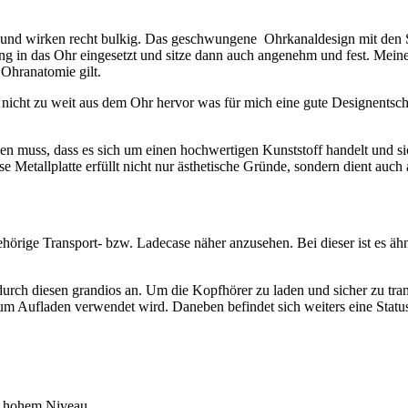
d und wirken recht bulkig. Das geschwungene Ohrkanaldesign mit den Si
das Ohr eingesetzt und sitze dann auch angenehm und fest. Meiner M
e Ohranatomie gilt.
t – nicht zu weit aus dem Ohr hervor was für mich eine gute Designents
n muss, dass es sich um einen hochwertigen Kunststoff handelt und sic
e Metallplatte erfüllt nicht nur ästhetische Gründe, sondern dient auch
örige Transport- bzw. Ladecase näher anzusehen. Bei dieser ist es ähnl
 durch diesen grandios an. Um die Kopfhörer zu laden und sicher zu tr
um Aufladen verwendet wird. Daneben befindet sich weiters eine Stat
f hohem Niveau.