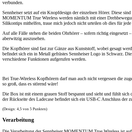
verbunden.
Sennheiser setzt auf ein Knopfdesign der einzelnen Hörer. Diese sin
MOMENTUM True Wireless werden nämlich mit einer Drehbewegung in 
Silikontips mithelfen, traue mich jedoch nicht urteilen ob dies für jed
Auf alle Fälle stehen die beiden Ohrhörer – sofern richtig eingesetz
aberwitzig auszusehen.
Die Kopfhörer sind fast zur Gänze aus Kunststoff, wobei gesagt werde
befindet sich ein in Metall gefrästes Sennheiser Logo in Schwarz. Dies
verschiedene Funktionen aufgerufen werden.
Bei True-Wireless Kopfhörern darf man auch nicht vergessen die zugeh
so groß, dass es störend wäre!
Die Box ist mit einem grauen Stoff bespannt und sieht und fühlt sich
der Rückseite des Ladecase befindet sich ein USB-C Anschluss der z
(Design: 4,5 von 5 Punkten)
Verarbeitung
Die Verarbeitung der Sennheiser MOMENTUM True Wireless ist au