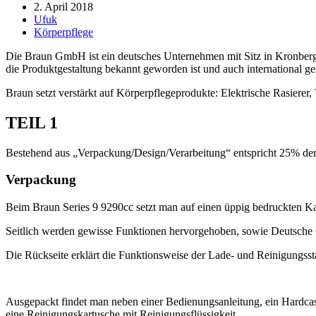
2. April 2018
Ufuk
Körperpflege
Die Braun GmbH ist ein deutsches Unternehmen mit Sitz in Kronberg u
die Produktgestaltung bekannt geworden ist und auch international g
Braun setzt verstärkt auf Körperpflegeprodukte: Elektrische Rasiere
TEIL 1
Bestehend aus „Verpackung/Design/Verarbeitung“ entspricht 25% d
Verpackung
Beim Braun Series 9 9290cc setzt man auf einen üppig bedruckten Karto
Seitlich werden gewisse Funktionen hervorgehoben, sowie Deutsche 
Die Rückseite erklärt die Funktionsweise der Lade- und Reinigungsst
Ausgepackt findet man neben einer Bedienungsanleitung, ein Hardcase-
eine Reinigungskartusche mit Reinigungsflüssigkeit.