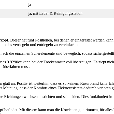
ja
ja, mit Lade- & Reinigungsstation
kopf. Dieser hat fünf Positionen, bei denen er eingerastet werden kan
 um das verriegeln und entriegeln zu vereinfachen.
n ach die einzelnen Scherelemente sind beweglich, sodass sichergestell
ies 9 9290cc kann bei der Trockenrasur voll überzeugen. Es ziept nicht
drüberfahren muss.
r glatt an. Positiv ist weiterhin, dass es zu keinem Rasurbrand kam. I
er Meinung, dass der Komfort eines Elektrorasierers dadurch verloren geh
ene Richtungen wachsen ausrichten und schneiden. Dies funktioniert im 
rkopf befindet. Mit diesem kann man die Koteletten gut trimmen, für all