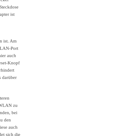
 Steckdose
pter ist
n ist. Am
t LAN-Port
hier auch
eset-Knopf
rhindert
s darüber
teren
h WLAN zu
nden, bei
zu den
diese auch
et sich die