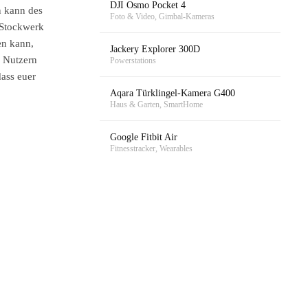
DJI Osmo Pocket 4
n kann des
Foto & Video, Gimbal-Kameras
 Stockwerk
en kann,
Jackery Explorer 300D
i Nutzern
Powerstations
dass euer
Aqara Türklingel-Kamera G400
Haus & Garten, SmartHome
Google Fitbit Air
Fitnesstracker, Wearables