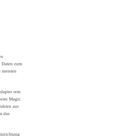
en
en Daten zum
e meisten
dapter rein
 beim Magic
dukten aus
m das
Einrichtung