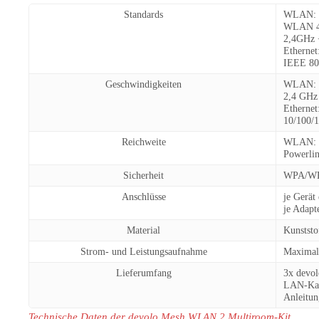
S
tandards
WLAN
:
WLAN 4/5
2,4GHz 
Ethernet
IEEE 802
Geschwindigkeiten
WLAN:
2,4 GHz 
Ethernet
10/100/1
Reichweite
WLAN:
Powerlin
Sicherheit
WPA/WP
Anschlüsse
je Gerät
je Adapt
Material
Kunststo
Strom- und Leistungsaufnahme
Maximal
Lieferumfang
3x devo
LAN-Ka
Anleitun
Technische Daten der devolo Mesh WLAN 2 Multiroom-Kit