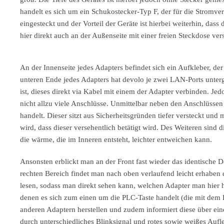
handelt es sich um ein Schukostecker-Typ F, der für die Stromver
eingesteckt und der Vorteil der Geräte ist hierbei weiterhin, dass 
hier direkt auch an der Außenseite mit einer freien Steckdose ve
An der Innenseite jedes Adapters befindet sich ein Aufkleber, 
unteren Ende jedes Adapters hat devolo je zwei LAN-Ports unter
ist, dieses direkt via Kabel mit einem der Adapter verbinden. J
nicht allzu viele Anschlüsse. Unmittelbar neben den Anschlüsse
handelt. Dieser sitzt aus Sicherheitsgründen tiefer versteckt un
wird, dass dieser versehentlich betätigt wird. Des Weiteren sind
die wärme, die im Inneren entsteht, leichter entweichen kann.
Ansonsten erblickt man an der Front fast wieder das identische 
rechten Bereich findet man nach oben verlaufend leicht erhabe
lesen, sodass man direkt sehen kann, welchen Adapter man hier 
denen es sich zum einen um die PLC-Taste handelt (die mit dem
anderen Adaptern herstellen und zudem informiert diese über ein
durch unterschiedliches Blinksignal und rotes sowie weißes Aufl