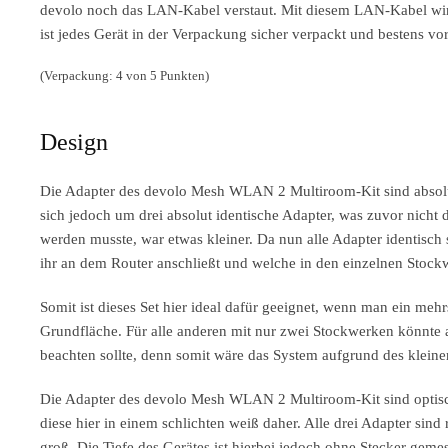
devolo noch das LAN-Kabel verstaut. Mit diesem LAN-Kabel wird
ist jedes Gerät in der Verpackung sicher verpackt und bestens v
(Verpackung: 4 von 5 Punkten)
Design
Die Adapter des devolo Mesh WLAN 2 Multiroom-Kit sind absol
sich jedoch um drei absolut identische Adapter, was zuvor nicht
werden musste, war etwas kleiner. Da nun alle Adapter identisc
ihr an dem Router anschließt und welche in den einzelnen Stockw
Somit ist dieses Set hier ideal dafür geeignet, wenn man ein meh
Grundfläche. Für alle anderen mit nur zwei Stockwerken könnte a
beachten sollte, denn somit wäre das System aufgrund des kleiner
Die Adapter des devolo Mesh WLAN 2 Multiroom-Kit sind optisc
diese hier in einem schlichten weiß daher. Alle drei Adapter s
groß. Die Tiefe des Gerätes ist hierbei jedoch ohne Stecker geme