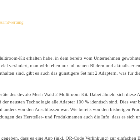
Gesamtwertung
 Multiroom-Kit erhalten habe, in dem bereits vom Unternehmen gewohnt
 viel verändert, man wirbt eben nur mit neuen Bildern und aktualisiert
alten sind, gibt es auch das günstigere Set mit 2 Adaptern, was für di
geräte des devolo Mesh Wald 2 Multiroom-Kit. Dabei ähneln sich diese A
ei der neusten Technologie alle Adapter 100 % identisch sind. Dies war
und anders von den Anschlüssen war. Wie bereits von den bisherigen Pro
dungen des Hersteller- und Produktnamen auch die Info, dass es sich u
s gegeben, dass es eine App (inkl. QR-Code Verlinkung) zur einfachen 