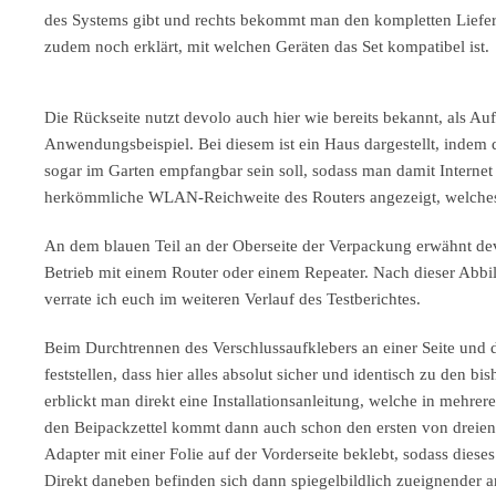
des Systems gibt und rechts bekommt man den kompletten Liefer
zudem noch erklärt, mit welchen Geräten das Set kompatibel ist.
Die Rückseite nutzt devolo auch hier wie bereits bekannt, als Auf
Anwendungsbeispiel. Bei diesem ist ein Haus dargestellt, indem
sogar im Garten empfangbar sein soll, sodass man damit Intern
herkömmliche WLAN-Reichweite des Routers angezeigt, welches
An dem blauen Teil an der Oberseite der Verpackung erwähnt d
Betrieb mit einem Router oder einem Repeater. Nach dieser Abbil
verrate ich euch im weiteren Verlauf des Testberichtes.
Beim Durchtrennen des Verschlussaufklebers an einer Seite und
feststellen, dass hier alles absolut sicher und identisch zu de
erblickt man direkt eine Installationsanleitung, welche in mehre
den Beipackzettel kommt dann auch schon den ersten von dreie
Adapter mit einer Folie auf der Vorderseite beklebt, sodass diese
Direkt daneben befinden sich dann spiegelbildlich zueignender