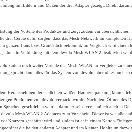
umfang mit Bildern und Maßen der drei Adapter gezeigt. Direkt darunte
listung der Vorteile des Produktes und zeigt zudem ein übersichtliches
 die drei Geräte dafür sorgen, dass das Mesh-Netzwerk im kompletten H
et im ganzen Haus bzw. Grundstück bekommt. Im Vergleich wird einem h
 jedoch in Verbindung mit dem devolo Mesh WLAN 2 deaktiviert werde
evolo zudem noch weiter Vorteile des Mesh-WLAN im Vergleich zu eine
dung spricht dann alles für das System von devolo, aber ob es auch so 
 dem Herausnehmen der schlichten weißen Hauptverpackung konnte ich 
n bisherigen Produkten von devolo verpackt wurde. Nach dem Öffnen des D
ren Sprachen geschrieben wurde, darunter selbstverständlich auch in Deu
n devolo Mesh WLAN 2 Adaptern zum Vorschein. Dieser ist wie alle an
s vor Kratzern geschützt wird und zudem ist er in einem Karton-Einleger
 angeordnet die beiden anderen Adapter und im kleinen Hohlraum dazwi