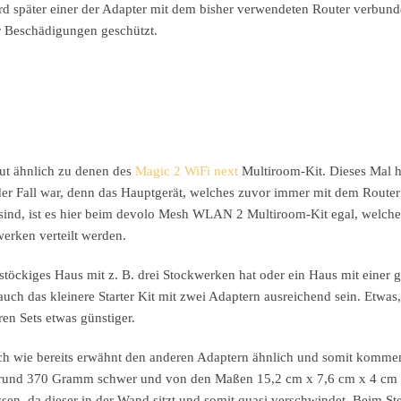
 später einer der Adapter mit dem bisher verwendeten Router verbund
or Beschädigungen geschützt.
ut ähnlich zu denen des
Magic 2 WiFi next
Multiroom-Kit. Dieses Mal h
 der Fall war, denn das Hauptgerät, welches zuvor immer mit dem Route
h sind, ist es hier beim devolo Mesh WLAN 2 Multiroom-Kit egal, welch
erken verteilt werden.
rstöckiges Haus mit z. B. drei Stockwerken hat oder ein Haus mit einer 
uch das kleinere Starter Kit mit zwei Adaptern ausreichend sein. Etwa
en Sets etwas günstiger.
h wie bereits erwähnt den anderen Adaptern ähnlich und somit komme
ind rund 370 Gramm schwer und von den Maßen 15,2 cm x 7,6 cm x 4 cm 
ssen, da dieser in der Wand sitzt und somit quasi verschwindet. Beim St