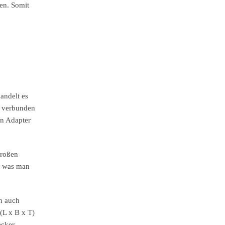
en. Somit
andelt es
r verbunden
en Adapter
großen
s, was man
n auch
(L x B x T)
ecker