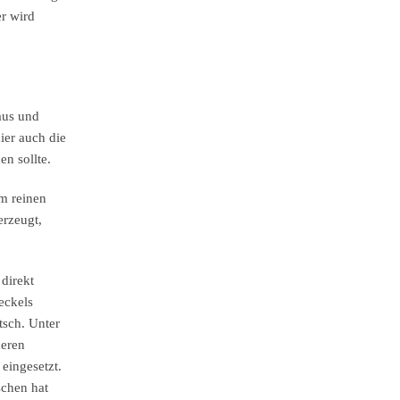
r wird
aus und
ier auch die
n sollte.
m reinen
erzeugt,
direkt
eckels
tsch. Unter
deren
 eingesetzt.
schen hat