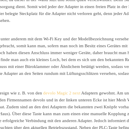
sorgung dient. Somit wird jeder der Adapter in einen freien Platz in der
der belegte Steckplatz für die Adapter nicht verloren geht, denn jeder Ada
rsehen.
der unter anderem mit dem Wi-Fi Key und der Modellbezeichnung versehe
gebracht, somit kann man, sofern man noch im Besitz eines Gerätes mi
edoch haben diesen Anschluss immer weniger Geräte, daher braucht man 
n finde man auch ein kleines Loch, bei dem es sich um den bekannten R
d muss mit einer Büroklammer oder Ähnlichem betätigt werden, sodass ve
 die Adapter an den Seiten rundum mit Lüftungsschlitzen versehen, sodas
Design wie z. B. von den
devolo Magic 2 next
Adaptern gewohnt. Am un
n den Firmennamen devolo und in der linken unteren Ecke ist hier Mes
hat. Zudem sind an den drei Adaptern die bekannten zwei Knöpfe vorha
 Haus). Über diese Taste kann man zum einen eine manuelle Kopplung 
e erfolgreiche Verbindung mit den anderen Adapter. Jedoch informiert 
euchten über den aktuellen Betriebszustand. Neben der PLC-Taste befind