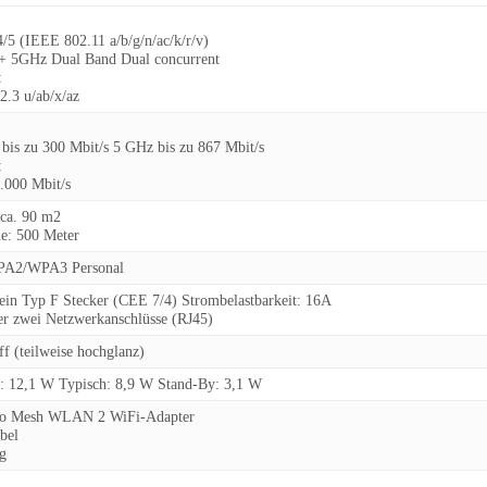
 (IEEE 802.11 a/b/g/n/ac/k/r/v)
+ 5GHz Dual Band Dual concurrent
:
.3 u/ab/x/az
bis zu 300 Mbit/s 5 GHz bis zu 867 Mbit/s
:
.000 Mbit/s
ca. 90 m2
e:
500 Meter
A2/WPA3 Personal
 ein Typ F Stecker (CEE 7/4) Strombelastbarkeit: 16A
er zwei Netzwerkanschlüsse (RJ45)
ff (teilweise hochglanz)
: 12,1 W Typisch: 8,9 W Stand-By: 3,1 W
lo Mesh WLAN 2 WiFi-Adapter
bel
g