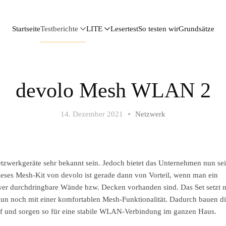
Startseite
Testberichte
LITE
Lesertest
So testen wir
Grundsätze
devolo Mesh WLAN 2
14. Dezember 2021
Netzwerk
etzwerkgeräte sehr bekannt sein. Jedoch bietet das Unternehmen nun sei
ieses Mesh-Kit von devolo ist gerade dann von Vorteil, wenn man ein
wer durchdringbare Wände bzw. Decken vorhanden sind. Das Set setzt 
 nun noch mit einer komfortablen Mesh-Funktionalität. Dadurch bauen d
f und sorgen so für eine stabile WLAN-Verbindung im ganzen Haus.