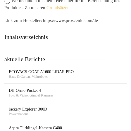
Wir bedanken uns beim Hersteller für die Bereitstellung des
Produktes. Zu unseren
Grundsätzen
Link zum Hersteller: https://www.proscenic.com/de
Inhaltsverzeichnis
aktuelle Berichte
ECOVACS GOAT A1600 LiDAR PRO
Haus & Garten, Mähroboter
DJI Osmo Pocket 4
Foto & Video, Gimbal-Kameras
Jackery Explorer 300D
Powerstations
Aqara Türklingel-Kamera G400