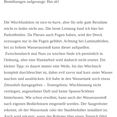
Bemühungen aufgesaugt. Hut ab!
Die Wischfunktion ist nice-to-have, aber für sehr gute Resultate
reicht es leider nicht aus. Die beste Leistung fand ich hier bei
Parkettböden. Da Fliesen auch Fugen haben, wird der Dreck
sozusagen nur in die Fugen geführt. Achtung bei Laminatböden,
bei zu hohem Wasserausstoß kann dieser aufquellen.
Zwischendurch mal Nass zu wischen finde ich persönlich in
Ordnung, aber eine Handarbeit wird dadurch nicht ersetzt. Ein
kleiner Tipp: es dauert immer eine Weile, bis das Wischtuch
komplett durchfeuchtet ist, daher evtl zuvor mal kurz unter Wasser
tauchen und ausdrücken. Ich habe in den Wassertank noch etwas
Zitrusduft dazugegeben – Testergebnis: Wischleistung nicht
verringert, angenehmer Duft und keine Spuren/Schleier
hinterlassen. Wie schon erwähnt, kann auch der Wasserausstoß
nach eigenen Bedürfnissen eingestellt werden. Der Saugroboter
erkennt, ob der Wassertank oder der Staubbehälter installiert ist.
Auch wird erkannt, wenn der Roboter über einen Teppich fährt,