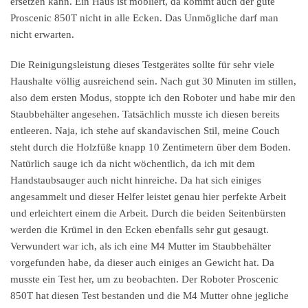
ersetzen kann. Ein Haus ist möbliert, da kommt auch der gute
Proscenic 850T nicht in alle Ecken. Das Unmögliche darf man
nicht erwarten.
Die Reinigungsleistung dieses Testgerätes sollte für sehr viele
Haushalte völlig ausreichend sein. Nach gut 30 Minuten im stillen,
also dem ersten Modus, stoppte ich den Roboter und habe mir den
Staubbehälter angesehen. Tatsächlich musste ich diesen bereits
entleeren. Naja, ich stehe auf skandavischen Stil, meine Couch
steht durch die Holzfüße knapp 10 Zentimetern über dem Boden.
Natürlich sauge ich da nicht wöchentlich, da ich mit dem
Handstaubsauger auch nicht hinreiche. Da hat sich einiges
angesammelt und dieser Helfer leistet genau hier perfekte Arbeit
und erleichtert einem die Arbeit. Durch die beiden Seitenbürsten
werden die Krümel in den Ecken ebenfalls sehr gut gesaugt.
Verwundert war ich, als ich eine M4 Mutter im Staubbehälter
vorgefunden habe, da dieser auch einiges an Gewicht hat. Da
musste ein Test her, um zu beobachten. Der Roboter Proscenic
850T hat diesen Test bestanden und die M4 Mutter ohne jegliche