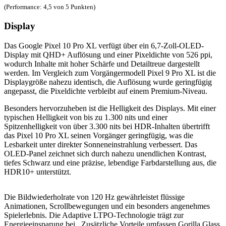
(Performance: 4,5 von 5 Punkten)
Display
Das Google Pixel 10 Pro XL verfügt über ein 6,7-Zoll-OLED-
Display mit QHD+ Auflösung und einer Pixeldichte von 526 ppi,
wodurch Inhalte mit hoher Schärfe und Detailtreue dargestellt
werden. Im Vergleich zum Vorgängermodell Pixel 9 Pro XL ist die
Displaygröße nahezu identisch, die Auflösung wurde geringfügig
angepasst, die Pixeldichte verbleibt auf einem Premium-Niveau.
Besonders hervorzuheben ist die Helligkeit des Displays. Mit einer
typischen Helligkeit von bis zu 1.300 nits und einer
Spitzenhelligkeit von über 3.300 nits bei HDR-Inhalten übertrifft
das Pixel 10 Pro XL seinen Vorgänger geringfügig, was die
Lesbarkeit unter direkter Sonneneinstrahlung verbessert. Das
OLED-Panel zeichnet sich durch nahezu unendlichen Kontrast,
tiefes Schwarz und eine präzise, lebendige Farbdarstellung aus, die
HDR10+ unterstützt.
Die Bildwiederholrate von 120 Hz gewährleistet flüssige
Animationen, Scrollbewegungen und ein besonders angenehmes
Spielerlebnis. Die Adaptive LTPO-Technologie trägt zur
Energieeinsparung bei. Zusätzliche Vorteile umfassen Gorilla Glass