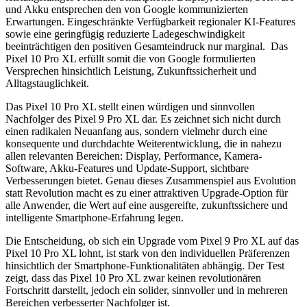
und Akku entsprechen den von Google kommunizierten
Erwartungen. Eingeschränkte Verfügbarkeit regionaler KI-Features
sowie eine geringfügig reduzierte Ladegeschwindigkeit
beeinträchtigen den positiven Gesamteindruck nur marginal. Das
Pixel 10 Pro XL erfüllt somit die von Google formulierten
Versprechen hinsichtlich Leistung, Zukunftssicherheit und
Alltagstauglichkeit.
Das Pixel 10 Pro XL stellt einen würdigen und sinnvollen
Nachfolger des Pixel 9 Pro XL dar. Es zeichnet sich nicht durch
einen radikalen Neuanfang aus, sondern vielmehr durch eine
konsequente und durchdachte Weiterentwicklung, die in nahezu
allen relevanten Bereichen: Display, Performance, Kamera-
Software, Akku-Features und Update-Support, sichtbare
Verbesserungen bietet. Genau dieses Zusammenspiel aus Evolution
statt Revolution macht es zu einer attraktiven Upgrade-Option für
alle Anwender, die Wert auf eine ausgereifte, zukunftssichere und
intelligente Smartphone-Erfahrung legen.
Die Entscheidung, ob sich ein Upgrade vom Pixel 9 Pro XL auf das
Pixel 10 Pro XL lohnt, ist stark von den individuellen Präferenzen
hinsichtlich der Smartphone-Funktionalitäten abhängig. Der Test
zeigt, dass das Pixel 10 Pro XL zwar keinen revolutionären
Fortschritt darstellt, jedoch ein solider, sinnvoller und in mehreren
Bereichen verbesserter Nachfolger ist.