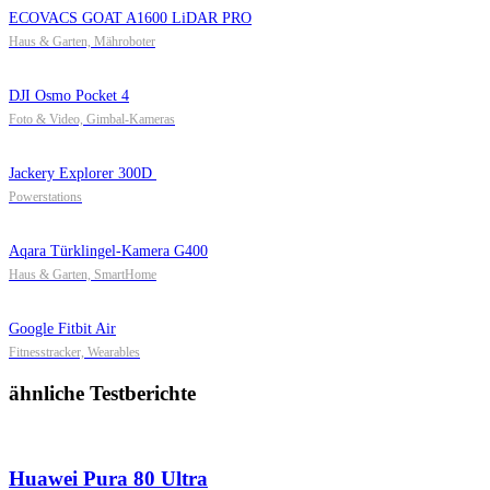
ECOVACS GOAT A1600 LiDAR PRO
Haus & Garten, Mähroboter
DJI Osmo Pocket 4
Foto & Video, Gimbal-Kameras
Jackery Explorer 300D
Powerstations
Aqara Türklingel-Kamera G400
Haus & Garten, SmartHome
Google Fitbit Air
Fitnesstracker, Wearables
ähnliche Testberichte
Huawei Pura 80 Ultra