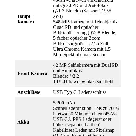
mit Quad PD und Autofokus
(ƒ/1.7 Blende) (Sensor: 1/2,55
Haupt-
Zoll)
Kamera
548-MP-Kamera mit Teleobjektiv,
Quad PD und optischer
Bildstabilisierung ( ƒ/2.8 Blende,
5-facher optischer Zoom
Bildsensorgröße: 1/2,55 Zoll
Ultra Chroma Kamera mit 1,5
Mio. Spektralkanal- Sensor
42‑MP-Selfiekamera mit Dual PD
und Autofokus
Front-Kamera
Blende: ƒ/2.2
103°-Ultraweitwinkel-Sichtfeld
Anschlüsse
USB-Typ-C-Ladenaschluss
5.200 mAh
Schnellladefunktion – bis zu 70 %
in etwa 30 Min. mit einem 45-W-
USB-C®-PPS-Ladegerät oder
Akku
höher (separat erhältlich)
Kabelloses Laden mit Pixelsnap
(Qi2-zertifiziert) mit bis zu