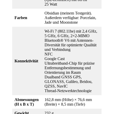
25 Watt
Obsidian (meinem Testgerät).
Farben
Außerdem verfügbar: Porcelain,
Jade und Moonstone
Wi-Fi 7 (802.11be) mit 2,4 GHz,
5 GHz, 6 GHz, 2×2-MIMO
Bluetooth® V6 mit Antennen-
Diversität für optimierte Qualität
und Verbindung
NFC
Google Cast
Konnektivität
Ultrabreitband-Chip für präzise
Entfernungsbestimmung und
Orientierung im Raum
Dualband GNSS GPS,
GLONASS, Galileo, Beidou,
QZSS, NavIC
Thread-Netzwerktechnologie
Abmessungen
162,8 mm (Höhe) × 76,6 mm
(H x B x T)
(Breite) × 8,5 mm (Tiefe)
Gewicht
232 g