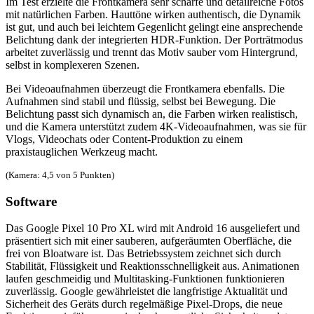
Im Test erzielte die Frontkamera sehr scharfe und detailreiche Fotos
mit natürlichen Farben. Hauttöne wirken authentisch, die Dynamik
ist gut, und auch bei leichtem Gegenlicht gelingt eine ansprechende
Belichtung dank der integrierten HDR-Funktion. Der Porträtmodus
arbeitet zuverlässig und trennt das Motiv sauber vom Hintergrund,
selbst in komplexeren Szenen.
Bei Videoaufnahmen überzeugt die Frontkamera ebenfalls. Die
Aufnahmen sind stabil und flüssig, selbst bei Bewegung. Die
Belichtung passt sich dynamisch an, die Farben wirken realistisch,
und die Kamera unterstützt zudem 4K-Videoaufnahmen, was sie für
Vlogs, Videochats oder Content-Produktion zu einem
praxistauglichen Werkzeug macht.
(Kamera: 4,5 von 5 Punkten)
Software
Das Google Pixel 10 Pro XL wird mit Android 16 ausgeliefert und
präsentiert sich mit einer sauberen, aufgeräumten Oberfläche, die
frei von Bloatware ist. Das Betriebssystem zeichnet sich durch
Stabilität, Flüssigkeit und Reaktionsschnelligkeit aus. Animationen
laufen geschmeidig und Multitasking-Funktionen funktionieren
zuverlässig. Google gewährleistet die langfristige Aktualität und
Sicherheit des Geräts durch regelmäßige Pixel-Drops, die neue