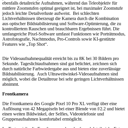
ebenfalls detailreiche Aufnahmen, während das Teleobjektiv für
mittlere Zoomstufen optimal geeignet ist, bei maximaler Zoomstufe
jedoch leichte Detailverluste aufweist. Bei schlechten
Lichtverhältnissen überzeugt die Kamera durch die Kombination
aus optischer Bildstabilisierung und Software-Optimierung, die zu
kontrolliertem Rauschen und brauchbaren Ergebnissen führt. Die
umfangreiche Pixel-Software umfasst Funktionen wie Porträtmodus,
Astrofotografie, Nachtmodus, Pro-Controls sowie KI-gestützte
Features wie „Top Shot“.
Die Videoaufnahmequalität erreicht bis zu 8K bei 30 Bildern pro
Sekunde. Tageslichtaufnahmen sind gut belichtet, zeichnen sich
durch natürliche Farbwiedergabe aus und bieten eine zuverlässige
Bildstabilisierung. Auch Ultraweitwinkel-Videoaufnahmen sind
möglich, wobei die Detailtreue bei sehr geringen Lichtverhältnissen
abnimmt.
Frontkamera
Die Frontkamera des Google Pixel 10 Pro XL verfügt über eine
Auflösung von 42 Megapixeln bei einer Blende von f/2.2 und bietet
einen weiten Bildwinkel, der Selfies, Videotelefonie und
Gruppenaufnahmen komfortabel ermöglicht.