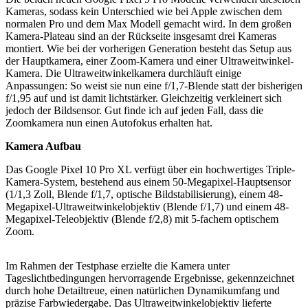
Kameras, sodass kein Unterschied wie bei Apple zwischen dem
normalen Pro und dem Max Modell gemacht wird. In dem großen
Kamera-Plateau sind an der Rückseite insgesamt drei Kameras
montiert. Wie bei der vorherigen Generation besteht das Setup aus
der Hauptkamera, einer Zoom-Kamera und einer Ultraweitwinkel-
Kamera. Die Ultraweitwinkelkamera durchläuft einige
Anpassungen: So weist sie nun eine f/1,7-Blende statt der bisherigen
f/1,95 auf und ist damit lichtstärker. Gleichzeitig verkleinert sich
jedoch der Bildsensor. Gut finde ich auf jeden Fall, dass die
Zoomkamera nun einen Autofokus erhalten hat.
Kamera Aufbau
Das Google Pixel 10 Pro XL verfügt über ein hochwertiges Triple-
Kamera-System, bestehend aus einem 50-Megapixel-Hauptsensor
(1/1,3 Zoll, Blende f/1,7, optische Bildstabilisierung), einem 48-
Megapixel-Ultraweitwinkelobjektiv (Blende f/1,7) und einem 48-
Megapixel-Teleobjektiv (Blende f/2,8) mit 5-fachem optischem
Zoom.
Im Rahmen der Testphase erzielte die Kamera unter
Tageslichtbedingungen hervorragende Ergebnisse, gekennzeichnet
durch hohe Detailtreue, einen natürlichen Dynamikumfang und
präzise Farbwiedergabe. Das Ultraweitwinkelobjektiv lieferte