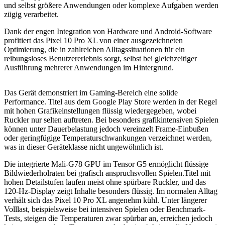
und selbst größere Anwendungen oder komplexe Aufgaben werden
zügig verarbeitet.
Dank der engen Integration von Hardware und Android‑Software
profitiert das Pixel 10 Pro XL von einer ausgezeichneten
Optimierung, die in zahlreichen Alltagssituationen für ein
reibungsloses Benutzererlebnis sorgt, selbst bei gleichzeitiger
Ausführung mehrerer Anwendungen im Hintergrund.
Das Gerät demonstriert im Gaming-Bereich eine solide
Performance. Titel aus dem Google Play Store werden in der Regel
mit hohen Grafikeinstellungen flüssig wiedergegeben, wobei
Ruckler nur selten auftreten. Bei besonders grafikintensiven Spielen
können unter Dauerbelastung jedoch vereinzelt Frame-Einbußen
oder geringfügige Temperaturschwankungen verzeichnet werden,
was in dieser Geräteklasse nicht ungewöhnlich ist.
Die integrierte Mali-G78 GPU im Tensor G5 ermöglicht flüssige
Bildwiederholraten bei grafisch anspruchsvollen Spielen.Titel mit
hohen Detailstufen laufen meist ohne spürbare Ruckler, und das
120-Hz-Display zeigt Inhalte besonders flüssig. Im normalen Alltag
verhält sich das Pixel 10 Pro XL angenehm kühl. Unter längerer
Volllast, beispielsweise bei intensiven Spielen oder Benchmark-
Tests, steigen die Temperaturen zwar spürbar an, erreichen jedoch