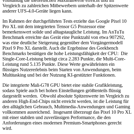
vollständig die theoretischen Maximalwerte erreicht und im
Vergleich zu zahlreichen Mitbewerbern unterhalb der Spitzenwerte
anderer UFS-4.0-Geräte liegen kann.
Im Rahmen der durchgeführten Tests erzielte das Google Pixel 10
Pro XL mit dem integrierten Tensor G5 Prozessor eine
bemerkenswert solide und alltagstaugliche Leistung. Im AnTuTu
Benchmark erreichte das Gerät eine Punktzahl von etwa 907292,
was eine deutliche Steigerung gegenüber dem Vorgängermodell
Pixel 9 Pro XL darstellt. Auch die Ergebnisse des Geekbench
Benchmarks bestätigen die hohe Leistungsfähigkeit der CPU: Die
Single-Core-Leistung beträgt circa 2.283 Punkte, die Multi-Core-
Leistung rund 5.135 Punkte. Diese Werte gewährleisten ein
flüssiges Nutzererlebnis beim Starten von Anwendungen, beim
Multitasking und bei der Nutzung KI-gestützter Funktionen.
Die integrierte Mali-G78 GPU bietet eine stabile Grafikleistung,
sodass Spiele auch bei hohen Einstellungen größtenteils flüssig
dargestellt werden. Obwohl absolute Spitzenwerte im Vergleich zu
anderen High-End-Chips nicht erreicht werden, ist die Leistung für
den alltäglichen Gebrauch, Multimedia-Anwendungen und Gaming
vollkommen ausreichend. Insgesamt überzeugt das Pixel 10 Pro XL
mit einer stabilen und zuverlässigen Performance, die den
Anforderungen eines modernen Premium-Smartphones gerecht
wird.