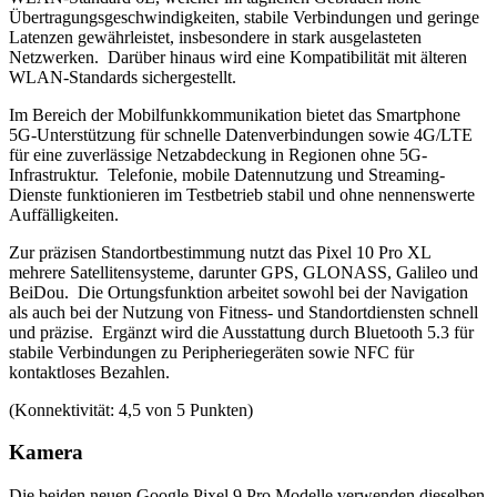
Übertragungsgeschwindigkeiten, stabile Verbindungen und geringe
Latenzen gewährleistet, insbesondere in stark ausgelasteten
Netzwerken. Darüber hinaus wird eine Kompatibilität mit älteren
WLAN-Standards sichergestellt.
Im Bereich der Mobilfunkkommunikation bietet das Smartphone
5G-Unterstützung für schnelle Datenverbindungen sowie 4G/LTE
für eine zuverlässige Netzabdeckung in Regionen ohne 5G-
Infrastruktur. Telefonie, mobile Datennutzung und Streaming-
Dienste funktionieren im Testbetrieb stabil und ohne nennenswerte
Auffälligkeiten.
Zur präzisen Standortbestimmung nutzt das Pixel 10 Pro XL
mehrere Satellitensysteme, darunter GPS, GLONASS, Galileo und
BeiDou. Die Ortungsfunktion arbeitet sowohl bei der Navigation
als auch bei der Nutzung von Fitness- und Standortdiensten schnell
und präzise. Ergänzt wird die Ausstattung durch Bluetooth 5.3 für
stabile Verbindungen zu Peripheriegeräten sowie NFC für
kontaktloses Bezahlen.
(Konnektivität: 4,5 von 5 Punkten)
Kamera
Die beiden neuen Google Pixel 9 Pro Modelle verwenden dieselben