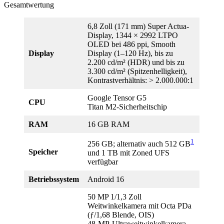
Gesamtwertung
6,8 Zoll (171 mm) Super Actua-
Display, 1344 × 2992 LTPO
OLED bei 486 ppi, Smooth
Display
Display (1–120 Hz), bis zu
2.200 cd/m² (HDR) und bis zu
3.300 cd/m² (Spitzenhelligkeit),
Kontrastverhältnis: > 2.000.000:1
Google Tensor G5
CPU
Titan M2-Sicherheitschip
RAM
16 GB RAM
1
256 GB; alternativ auch 512 GB
Speicher
und 1 TB mit Zoned UFS
verfügbar
Betriebssystem
Android 16
50 MP 1/1,3 Zoll
Weitwinkelkamera mit Octa PDa
(ƒ/1,68 Blende, OIS)
48‑MP-Ultraweitwinkelkamera