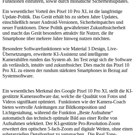
Funktionen einführen, sowie durch monatliche Sicherheitsupdates.
Ein wesentlicher Vorteil des Pixel 10 Pro XL ist die langfristige
Update-Politik. Das Gerät erhält bis zu sieben Jahre Updates,
einschließlich neuer Android-Versionen, Sicherheitspatches und
neuer Funktionen. Diese Politik gewährleistet Zukunftssicherheit
und macht das Gerät besonders attraktiv für Nutzer, die ihr
Smartphone über mehrere Jahre hinweg nutzen möchten.
Besondere Softwarefunktionen wie Material 3 Design, Live-
Übersetzungen, erweiterte KI-Assistenz und intelligente
Kamerahilfen runden das System ab. Im Test zeigt sich die Software
als verlässlich, intuitiv und zukunftssicher. Dies macht das Pixel 10
Pro XL zu einem der rundum stärksten Smartphones in Bezug auf
Systemsoftware.
Ein wesentliches Merkmal des Google Pixel 10 Pro XL stellt die KI-
gestützte Kamerasoftware dar, welche die Qualität von Fotos und
Videos signifikant optimiert. Funktionen wie der Kamera-Coach
bieten wertvolle Anleitungen zur Bildkomposition und
Lichtgestaltung, während die Funktion „Beste Aufnahme“
automatisch das technisch optimale Bild aus einer Reihe von
Aufnahmen selektiert. Der KI-gestützte Pro-Resolution-Zoom
erweitert den optischen 5-fach-Zoom auf digitale Weiten, ohne einen
substanziellen Detailverlust zu verursachen. Die Real Tone-