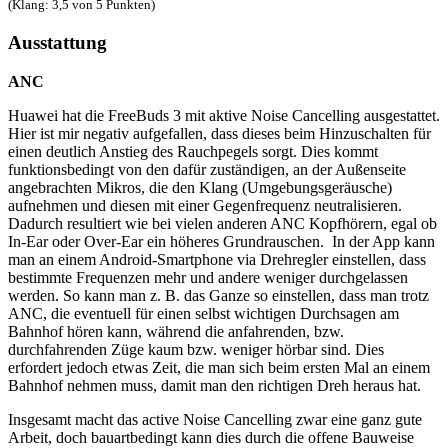
(Klang: 3,5 von 5 Punkten)
Ausstattung
ANC
Huawei hat die FreeBuds 3 mit aktive Noise Cancelling ausgestattet.
Hier ist mir negativ aufgefallen, dass dieses beim Hinzuschalten für
einen deutlich Anstieg des Rauchpegels sorgt. Dies kommt
funktionsbedingt von den dafür zuständigen, an der Außenseite
angebrachten Mikros, die den Klang (Umgebungsgeräusche)
aufnehmen und diesen mit einer Gegenfrequenz neutralisieren.
Dadurch resultiert wie bei vielen anderen ANC Kopfhörern, egal ob
In-Ear oder Over-Ear ein höheres Grundrauschen. In der App kann
man an einem Android-Smartphone via Drehregler einstellen, dass
bestimmte Frequenzen mehr und andere weniger durchgelassen
werden. So kann man z. B. das Ganze so einstellen, dass man trotz
ANC, die eventuell für einen selbst wichtigen Durchsagen am
Bahnhof hören kann, während die anfahrenden, bzw.
durchfahrenden Züge kaum bzw. weniger hörbar sind. Dies
erfordert jedoch etwas Zeit, die man sich beim ersten Mal an einem
Bahnhof nehmen muss, damit man den richtigen Dreh heraus hat.
Insgesamt macht das active Noise Cancelling zwar eine ganz gute
Arbeit, doch bauartbedingt kann dies durch die offene Bauweise