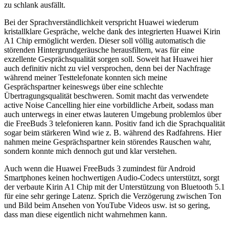
zu schlank ausfällt.
Bei der Sprachverständlichkeit verspricht Huawei wiederum
kristallklare Gespräche, welche dank des integrierten Huawei Kirin
A1 Chip ermöglicht werden. Dieser soll völlig automatisch die
störenden Hintergrundgeräusche herausfiltern, was für eine
exzellente Gesprächsqualität sorgen soll. Soweit hat Huawei hier
auch definitiv nicht zu viel versprochen, denn bei der Nachfrage
während meiner Testtelefonate konnten sich meine
Gesprächspartner keineswegs über eine schlechte
Übertragungsqualität beschweren. Somit macht das verwendete
active Noise Cancelling hier eine vorbildliche Arbeit, sodass man
auch unterwegs in einer etwas lauteren Umgebung problemlos über
die FreeBuds 3 telefonieren kann. Positiv fand ich die Sprachqualität
sogar beim stärkeren Wind wie z. B. während des Radfahrens. Hier
nahmen meine Gesprächspartner kein störendes Rauschen wahr,
sondern konnte mich dennoch gut und klar verstehen.
Auch wenn die Huawei FreeBuds 3 zumindest für Android
Smartphones keinen hochwertigen Audio-Codecs unterstützt, sorgt
der verbaute Kirin A1 Chip mit der Unterstützung von Bluetooth 5.1
für eine sehr geringe Latenz. Sprich die Verzögerung zwischen Ton
und Bild beim Ansehen von YouTube Videos usw. ist so gering,
dass man diese eigentlich nicht wahrnehmen kann.