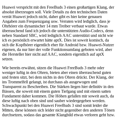
Huawei verspricht mit den FreeBuds 3 einen großartigen Klang, der
absolut überzeugen soll. Viele Details zu den technischen Daten
verrät Huawei jedoch nicht, daher gibt es hier keine genauen
Angaben zum Frequenzgang usw. Verraten wird lediglich, dass je
Ohrhörer ein dynamischer 14 mm Treiber verbaut wurde. Etwas
überraschend fand ich jedoch die unterstützten Audio-Codecs, denn
neben Standard SBC, wird lediglich AAC unterstützt und nicht wie
ich es persönlich erwartet hätte aptX. Dies ist soweit komisch, da
sich die Kopfhörer eigentlich eher für Android bzw. Huawei-Nutzer
eigenen, da nur hier der volle Funktionsumfang geboten wird, aber
die Hersteller hier nicht auf AAC, sondern eigentlich auf aptX
setzen.
Wie bereits erwähnt, sitzen die Huawei FreeBuds 3 mehr oder
weniger luftig in den Ohren, bieten aber einen überraschend guten
und festen sitzt, bei dem nichts in den Ohren drückt. Der Klang, der
ins Trommelfell gelangt, ist durchaus als ausgewogen und
Transparent zu Beschreiben. Die Stärken liegen hier definitiv in den
Bässen, die soweit mit einem guten Tiefgang und mit einem satten
Fundament daher kommen. Die Höhen gefallen mir soweit auch, da
diese luftig nach oben sind und sauber wiedergegeben werden.
Schwachpunkt bei den Huawei FreeBuds 3 sind somit leider die
Mitten, diese können sich leider nicht gegenüber den anderen Tönen
durchsetzen, sodass das gesamte Klangbild etwas verloren geht bzw.