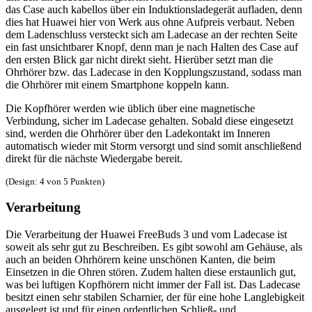
das Case auch kabellos über ein Induktionsladegerät aufladen, denn
dies hat Huawei hier von Werk aus ohne Aufpreis verbaut. Neben
dem Ladenschluss versteckt sich am Ladecase an der rechten Seite
ein fast unsichtbarer Knopf, denn man je nach Halten des Case auf
den ersten Blick gar nicht direkt sieht. Hierüber setzt man die
Ohrhörer bzw. das Ladecase in den Kopplungszustand, sodass man
die Ohrhörer mit einem Smartphone koppeln kann.
Die Kopfhörer werden wie üblich über eine magnetische
Verbindung, sicher im Ladecase gehalten. Sobald diese eingesetzt
sind, werden die Ohrhörer über den Ladekontakt im Inneren
automatisch wieder mit Storm versorgt und sind somit anschließend
direkt für die nächste Wiedergabe bereit.
(Design: 4 von 5 Punkten)
Verarbeitung
Die Verarbeitung der Huawei FreeBuds 3 und vom Ladecase ist
soweit als sehr gut zu Beschreiben. Es gibt sowohl am Gehäuse, als
auch an beiden Ohrhörern keine unschönen Kanten, die beim
Einsetzen in die Ohren stören. Zudem halten diese erstaunlich gut,
was bei luftigen Kopfhörern nicht immer der Fall ist. Das Ladecase
besitzt einen sehr stabilen Scharnier, der für eine hohe Langlebigkeit
ausgelegt ist und für einen ordentlichen Schließ- und