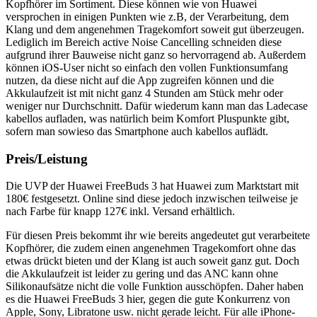
Kopfhörer im Sortiment. Diese können wie von Huawei
versprochen in einigen Punkten wie z.B, der Verarbeitung, dem
Klang und dem angenehmen Tragekomfort soweit gut überzeugen.
Lediglich im Bereich active Noise Cancelling schneiden diese
aufgrund ihrer Bauweise nicht ganz so hervorragend ab. Außerdem
können iOS-User nicht so einfach den vollen Funktionsumfang
nutzen, da diese nicht auf die App zugreifen können und die
Akkulaufzeit ist mit nicht ganz 4 Stunden am Stück mehr oder
weniger nur Durchschnitt. Dafür wiederum kann man das Ladecase
kabellos aufladen, was natürlich beim Komfort Pluspunkte gibt,
sofern man sowieso das Smartphone auch kabellos auflädt.
Preis/Leistung
Die UVP der Huawei FreeBuds 3 hat Huawei zum Marktstart mit
180€ festgesetzt. Online sind diese jedoch inzwischen teilweise je
nach Farbe für knapp 127€ inkl. Versand erhältlich.
Für diesen Preis bekommt ihr wie bereits angedeutet gut verarbeitete
Kopfhörer, die zudem einen angenehmen Tragekomfort ohne das
etwas drückt bieten und der Klang ist auch soweit ganz gut. Doch
die Akkulaufzeit ist leider zu gering und das ANC kann ohne
Silikonaufsätze nicht die volle Funktion ausschöpfen. Daher haben
es die Huawei FreeBuds 3 hier, gegen die gute Konkurrenz von
Apple, Sony, Libratone usw. nicht gerade leicht. Für alle iPhone-