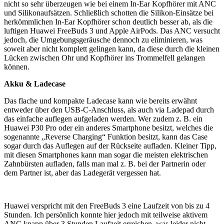
nicht so sehr überzeugen wie bei einem In-Ear Kopfhörer mit ANC
und Silikonaufsätzen. Schließlich schotten die Silikon-Einsätze bei
herkömmlichen In-Ear Kopfhörer schon deutlich besser ab, als die
luftigen Huawei FreeBuds 3 und Apple AirPods. Das ANC versucht
jedoch, die Umgebungsgeräusche dennoch zu eliminieren, was
soweit aber nicht komplett gelingen kann, da diese durch die kleinen
Lücken zwischen Ohr und Kopfhörer ins Trommelfell gelangen
können.
Akku & Ladecase
Das flache und kompakte Ladecase kann wie bereits erwähnt
entweder über den USB-C-Anschluss, als auch via Ladepad durch
das einfache auflegen aufgeladen werden. Wer zudem z. B. ein
Huawei P30 Pro oder ein anderes Smartphone besitzt, welches die
sogenannte „Reverse Charging“ Funktion besitzt, kann das Case
sogar durch das Auflegen auf der Rückseite aufladen. Kleiner Tipp,
mit diesen Smartphones kann man sogar die meisten elektrischen
Zahnbürsten aufladen, falls man mal z. B. bei der Partnerin oder
dem Partner ist, aber das Ladegerät vergessen hat.
Huawei verspricht mit den FreeBuds 3 eine Laufzeit von bis zu 4
Stunden. Ich persönlich konnte hier jedoch mit teilweise aktivem
ANC knapp über 3 Stunden Laufzeit erreichen, was leider nicht