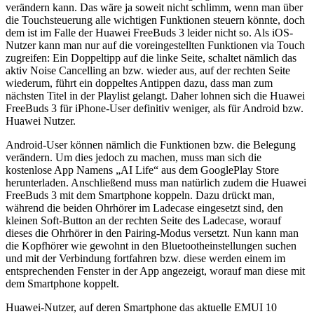
verändern kann. Das wäre ja soweit nicht schlimm, wenn man über
die Touchsteuerung alle wichtigen Funktionen steuern könnte, doch
dem ist im Falle der Huawei FreeBuds 3 leider nicht so. Als iOS-
Nutzer kann man nur auf die voreingestellten Funktionen via Touch
zugreifen: Ein Doppeltipp auf die linke Seite, schaltet nämlich das
aktiv Noise Cancelling an bzw. wieder aus, auf der rechten Seite
wiederum, führt ein doppeltes Antippen dazu, dass man zum
nächsten Titel in der Playlist gelangt. Daher lohnen sich die Huawei
FreeBuds 3 für iPhone-User definitiv weniger, als für Android bzw.
Huawei Nutzer.
Android-User können nämlich die Funktionen bzw. die Belegung
verändern. Um dies jedoch zu machen, muss man sich die
kostenlose App Namens „AI Life“ aus dem GooglePlay Store
herunterladen. Anschließend muss man natürlich zudem die Huawei
FreeBuds 3 mit dem Smartphone koppeln. Dazu drückt man,
während die beiden Ohrhörer im Ladecase eingesetzt sind, den
kleinen Soft-Button an der rechten Seite des Ladecase, worauf
dieses die Ohrhörer in den Pairing-Modus versetzt. Nun kann man
die Kopfhörer wie gewohnt in den Bluetootheinstellungen suchen
und mit der Verbindung fortfahren bzw. diese werden einem im
entsprechenden Fenster in der App angezeigt, worauf man diese mit
dem Smartphone koppelt.
Huawei-Nutzer, auf deren Smartphone das aktuelle EMUI 10