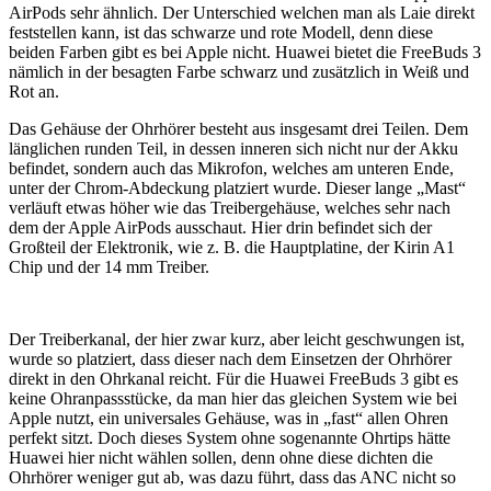
AirPods sehr ähnlich. Der Unterschied welchen man als Laie direkt
feststellen kann, ist das schwarze und rote Modell, denn diese
beiden Farben gibt es bei Apple nicht. Huawei bietet die FreeBuds 3
nämlich in der besagten Farbe schwarz und zusätzlich in Weiß und
Rot an.
Das Gehäuse der Ohrhörer besteht aus insgesamt drei Teilen. Dem
länglichen runden Teil, in dessen inneren sich nicht nur der Akku
befindet, sondern auch das Mikrofon, welches am unteren Ende,
unter der Chrom-Abdeckung platziert wurde. Dieser lange „Mast“
verläuft etwas höher wie das Treibergehäuse, welches sehr nach
dem der Apple AirPods ausschaut. Hier drin befindet sich der
Großteil der Elektronik, wie z. B. die Hauptplatine, der Kirin A1
Chip und der 14 mm Treiber.
Der Treiberkanal, der hier zwar kurz, aber leicht geschwungen ist,
wurde so platziert, dass dieser nach dem Einsetzen der Ohrhörer
direkt in den Ohrkanal reicht. Für die Huawei FreeBuds 3 gibt es
keine Ohranpassstücke, da man hier das gleichen System wie bei
Apple nutzt, ein universales Gehäuse, was in „fast“ allen Ohren
perfekt sitzt. Doch dieses System ohne sogenannte Ohrtips hätte
Huawei hier nicht wählen sollen, denn ohne diese dichten die
Ohrhörer weniger gut ab, was dazu führt, dass das ANC nicht so