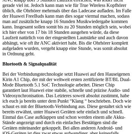
gerade viel ist. Jedoch kann man wie für True Wireless Kopfhörer
üblich, die Ohrhörer mehrmals über das Ladecase aufladen. Im Falle
der Huawei FreeBuds kann man dies sogar viermal machen, sodass
man auf zusätzliche knapp 16 Stunden Musikwiedergabe kommen
kann. Insgesamt sollen somit bis zu 20 Stunden möglich sein, wobei
ich hier eher von 17 bis 18 Stunden ausgehen würde, da diese
Laufzeit natürlich von der eingestellten Lautstärke und auch davon
abhängt, wie oft ihr ANC aktiviert habt. Bis die Ohrhörer komplett
aufgeladen wurden, vergeht knapp eine Stunde, was somit absolut
in Ordnung geht.
Bluetooth & Signalqualität
Bei der Verbindungstechnologie setzt Huawei auf den Hauseigenen
Kirin A1 Chip, der mit der weltweit ersten zertifizierte BT/BL Dual-
Mode Bluetooth 5.1 SoC Technologie arbeitet. Dieser Chip
garantiert laut Huawei eine stabile, schnelle und präzise Audio- und
Videosynchronisation. Das Letzteres soweit absolut zustimmt, habe
ich euch ja bereits unter dem Punkt “Klang “ beschrieben. Doch wie
schaut es mit der Bluetooth-Verbindung aus. Diese gestaltet sich wie
bereits erwähnt, unter Huawei Geräten sehr einfach und schnell.
Einmal das Case aufklappen und schon werden einem alle Akku-
Stände angezeigt und durch ein einfaches Bestätigen sind die
Geräten miteinander gekoppelt. Bei allen anderen Android- und
iOS-Geräten ist dies zwar etwas aufwendiger, aber keinesfalls