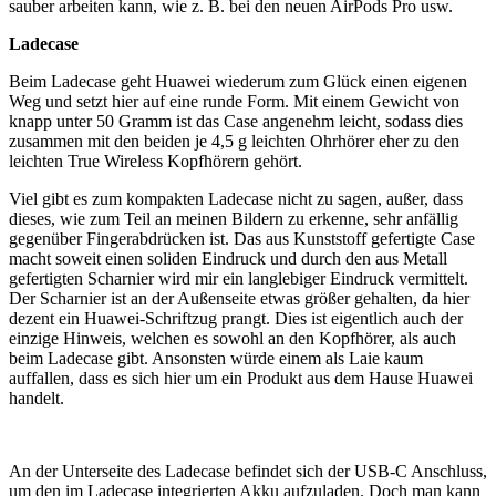
sauber arbeiten kann, wie z. B. bei den neuen AirPods Pro usw.
Ladecase
Beim Ladecase geht Huawei wiederum zum Glück einen eigenen
Weg und setzt hier auf eine runde Form. Mit einem Gewicht von
knapp unter 50 Gramm ist das Case angenehm leicht, sodass dies
zusammen mit den beiden je 4,5 g leichten Ohrhörer eher zu den
leichten True Wireless Kopfhörern gehört.
Viel gibt es zum kompakten Ladecase nicht zu sagen, außer, dass
dieses, wie zum Teil an meinen Bildern zu erkenne, sehr anfällig
gegenüber Fingerabdrücken ist. Das aus Kunststoff gefertigte Case
macht soweit einen soliden Eindruck und durch den aus Metall
gefertigten Scharnier wird mir ein langlebiger Eindruck vermittelt.
Der Scharnier ist an der Außenseite etwas größer gehalten, da hier
dezent ein Huawei-Schriftzug prangt. Dies ist eigentlich auch der
einzige Hinweis, welchen es sowohl an den Kopfhörer, als auch
beim Ladecase gibt. Ansonsten würde einem als Laie kaum
auffallen, dass es sich hier um ein Produkt aus dem Hause Huawei
handelt.
An der Unterseite des Ladecase befindet sich der USB-C Anschluss,
um den im Ladecase integrierten Akku aufzuladen. Doch man kann