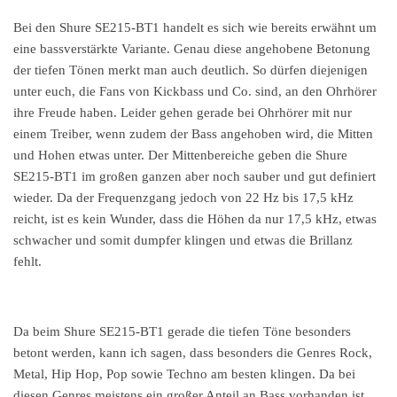
Bei den Shure SE215-BT1 handelt es sich wie bereits erwähnt um
eine bassverstärkte Variante. Genau diese angehobene Betonung
der tiefen Tönen merkt man auch deutlich. So dürfen diejenigen
unter euch, die Fans von Kickbass und Co. sind, an den Ohrhörer
ihre Freude haben. Leider gehen gerade bei Ohrhörer mit nur
einem Treiber, wenn zudem der Bass angehoben wird, die Mitten
und Hohen etwas unter. Der Mittenbereiche geben die Shure
SE215-BT1 im großen ganzen aber noch sauber und gut definiert
wieder. Da der Frequenzgang jedoch von 22 Hz bis 17,5 kHz
reicht, ist es kein Wunder, dass die Höhen da nur 17,5 kHz, etwas
schwacher und somit dumpfer klingen und etwas die Brillanz
fehlt.
Da beim Shure SE215-BT1 gerade die tiefen Töne besonders
betont werden, kann ich sagen, dass besonders die Genres Rock,
Metal, Hip Hop, Pop sowie Techno am besten klingen. Da bei
diesen Genres meistens ein großer Anteil an Bass vorhanden ist.