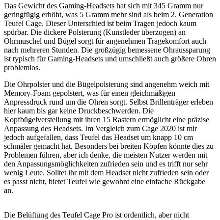
Das Gewicht des Gaming-Headsets hat sich mit 345 Gramm nur
geringfügig erhöht, was 5 Gramm mehr sind als beim 2. Generation
Teufel Cage. Dieser Unterschied ist beim Tragen jedoch kaum
spürbar. Die dickere Polsterung (Kunstleder überzogen) an
Ohrmuschel und Bügel sorgt für angenehmen Tragekomfort auch
nach mehreren Stunden. Die großzügig bemessene Ohraussparung
ist typisch für Gaming-Headsets und umschließt auch größere Ohren
problemlos.
Die Ohrpolster und die Bügelpolsterung sind angenehm weich mit
Memory-Foam gepolstert, was für einen gleichmäßigen
Anpressdruck rund um die Ohren sorgt. Selbst Brillenträger erleben
hier kaum bis gar keine Druckbeschwerden. Die
Kopfbügelverstellung mit ihren 15 Rastern ermöglicht eine präzise
Anpassung des Headsets. Im Vergleich zum Cage 2020 ist mir
jedoch aufgefallen, dass Teufel das Headset um knapp 10 cm
schmäler gemacht hat. Besonders bei breiten Köpfen könnte dies zu
Problemen führen, aber ich denke, die meisten Nutzer werden mit
den Anpassungsmöglichkeiten zufrieden sein und es trifft nur sehr
wenig Leute. Solltet ihr mit dem Headset nicht zufrieden sein oder
es passt nicht, bietet Teufel wie gewohnt eine einfache Rückgabe
an.
Die Belüftung des Teufel Cage Pro ist ordentlich, aber nicht