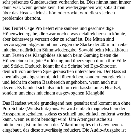
sehr präsentes Gundrauschen vorhanden ist. Dies nimmt man immer
dann war, wenn gerade kein Ton wiedergegeben wir, sobald man
über das Headset Musik hört oder zockt, wird dieses jedoch
problemlos übertönt.
Das Teufel Cage Pro liefert eine saubere und geschmeidige
Höhenwiedergabe, die zwar noch etwas detailreicher sein könnte,
aber keineswegs verzerrt oder zu scharf ist. Die Mitten sind
hervorragend abgestimmt und zeigen die Stärke der 40-mm-Treiber
mit einer natürlichen Stimmwiedergabe. Sowohl beim Musikhören
zum Testen des Klangbildes als auch beim Gaming bieten die
Höhen eine sehr gute Auflösung und überzeugen durch ihre Fülle
und Stärke. Dadurch könnt ihr die Schritte bei Ego-Shootern
deutlich von anderen Spielgeräuschen unterscheiden. Der Bass ist
ebenfalls gut abgestimmt, nicht übertrieben, sondern energiereich
und leicht im oberen Bassbereich angehoben, wenn auch nur
dezent. Es handelt sich also nicht um ein bassbetontes Headset,
sondern um eines mit einem ausgewogenen Klangbild.
Das Headset wurde grundlegend neu gestaltet und kommt nun ohne
Pop-Schutz (Windschutz) aus. Es wird einfach magnetisch an der
Aussparung gehalten, sodass es schnell und einfach entfernt werden
kann, wenn es nicht benötigt wird. Um Atemgeräusche zu
minimieren, ist im Inneren des Mikrofonkopfes ein Gewebenetz
eingebaut, das diese zuverlässig reduziert. Die Audio-Ausgabe ist