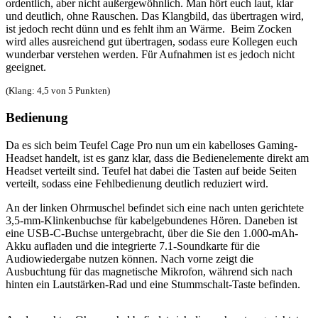
ordentlich, aber nicht außergewöhnlich. Man hört euch laut, klar
und deutlich, ohne Rauschen. Das Klangbild, das übertragen wird,
ist jedoch recht dünn und es fehlt ihm an Wärme. Beim Zocken
wird alles ausreichend gut übertragen, sodass eure Kollegen euch
wunderbar verstehen werden. Für Aufnahmen ist es jedoch nicht
geeignet.
(Klang: 4,5 von 5 Punkten)
Bedienung
Da es sich beim Teufel Cage Pro nun um ein kabelloses Gaming-
Headset handelt, ist es ganz klar, dass die Bedienelemente direkt am
Headset verteilt sind. Teufel hat dabei die Tasten auf beide Seiten
verteilt, sodass eine Fehlbedienung deutlich reduziert wird.
An der linken Ohrmuschel befindet sich eine nach unten gerichtete
3,5-mm-Klinkenbuchse für kabelgebundenes Hören. Daneben ist
eine USB-C-Buchse untergebracht, über die Sie den 1.000-mAh-
Akku aufladen und die integrierte 7.1-Soundkarte für die
Audiowiedergabe nutzen können. Nach vorne zeigt die
Ausbuchtung für das magnetische Mikrofon, während sich nach
hinten ein Lautstärken-Rad und eine Stummschalt-Taste befinden.