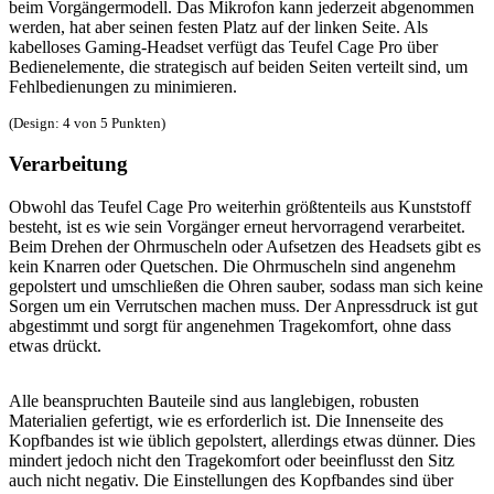
beim Vorgängermodell. Das Mikrofon kann jederzeit abgenommen
werden, hat aber seinen festen Platz auf der linken Seite. Als
kabelloses Gaming-Headset verfügt das Teufel Cage Pro über
Bedienelemente, die strategisch auf beiden Seiten verteilt sind, um
Fehlbedienungen zu minimieren.
(Design: 4 von 5 Punkten)
Verarbeitung
Obwohl das Teufel Cage Pro weiterhin größtenteils aus Kunststoff
besteht, ist es wie sein Vorgänger erneut hervorragend verarbeitet.
Beim Drehen der Ohrmuscheln oder Aufsetzen des Headsets gibt es
kein Knarren oder Quetschen. Die Ohrmuscheln sind angenehm
gepolstert und umschließen die Ohren sauber, sodass man sich keine
Sorgen um ein Verrutschen machen muss. Der Anpressdruck ist gut
abgestimmt und sorgt für angenehmen Tragekomfort, ohne dass
etwas drückt.
Alle beanspruchten Bauteile sind aus langlebigen, robusten
Materialien gefertigt, wie es erforderlich ist. Die Innenseite des
Kopfbandes ist wie üblich gepolstert, allerdings etwas dünner. Dies
mindert jedoch nicht den Tragekomfort oder beeinflusst den Sitz
auch nicht negativ. Die Einstellungen des Kopfbandes sind über