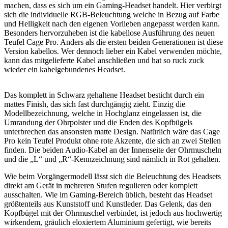
machen, dass es sich um ein Gaming-Headset handelt. Hier verbirgt
sich die individuelle RGB-Beleuchtung welche in Bezug auf Farbe
und Helligkeit nach den eigenen Vorlieben angepasst werden kann.
Besonders hervorzuheben ist die kabellose Ausführung des neuen
Teufel Cage Pro. Anders als die ersten beiden Generationen ist diese
Version kabellos. Wer dennoch lieber ein Kabel verwenden möchte,
kann das mitgelieferte Kabel anschließen und hat so ruck zuck
wieder ein kabelgebundenes Headset.
Das komplett in Schwarz gehaltene Headset besticht durch ein
mattes Finish, das sich fast durchgängig zieht. Einzig die
Modellbezeichnung, welche in Hochglanz eingelassen ist, die
Umrandung der Ohrpolster und die Enden des Kopfbügels
unterbrechen das ansonsten matte Design. Natürlich wäre das Cage
Pro kein Teufel Produkt ohne rote Akzente, die sich an zwei Stellen
finden. Die beiden Audio-Kabel an der Innenseite der Ohrmuscheln
und die „L“ und „R“-Kennzeichnung sind nämlich in Rot gehalten.
Wie beim Vorgängermodell lässt sich die Beleuchtung des Headsets
direkt am Gerät in mehreren Stufen regulieren oder komplett
ausschalten. Wie im Gaming-Bereich üblich, besteht das Headset
größtenteils aus Kunststoff und Kunstleder. Das Gelenk, das den
Kopfbügel mit der Ohrmuschel verbindet, ist jedoch aus hochwertig
wirkendem, gräulich eloxiertem Aluminium gefertigt, wie bereits