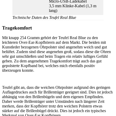
Micro-USB-Ladekabel
3,5 mm Klinke-Kabel (1,3 m
lang)
Technische Daten des Teufel Real Blue
Tragekomfort
Mit knapp 254 Gramm gehört der Teufel Real Blue zu den
leichteren Over-Ear-Kopfhörern auf dem Markt. Die beiden mit
Kunstleder bezogenen Ohrpolster sind angenehm weich und gut
belüftet. Zudem sind diese angenehm groß, sodass diese die Ohren
sehr gut umschließen und beim Tragen ein relativ luftiges Gefühl
geben. Zu dem angenehmen Tragekomfort trägt auch das gut
gepolsterte Kopfband bei, welches mich ebenfalls positiv
überzeugen konnte.
Teufel gibt an, dass die weichen Ohrpolster aufgrund des geringen
Auflagedruckes auch für Brillenträger geeignet sind. Dies ist jedoch
abhängig von den Brillenbügeln und dem eigenen Empfinden.
Daher werde Brillenträger unter Umständen nach längerer Zeit
merken, dass der Kopfhörer trotz den weichen Polstern etwas
stärker auf die Brillenbügel drückt. Dies ist jedoch ein typisches
Merkmal von Over-Ear Kopfhörern.