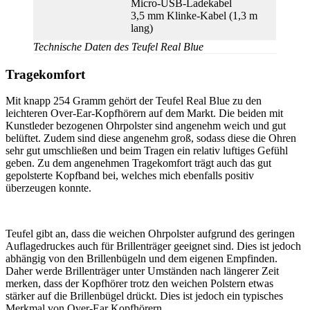
Micro-USB-Ladekabel
3,5 mm Klinke-Kabel (1,3 m
lang)
Technische Daten des Teufel Real Blue
Tragekomfort
Mit knapp 254 Gramm gehört der Teufel Real Blue zu den
leichteren Over-Ear-Kopfhörern auf dem Markt. Die beiden mit
Kunstleder bezogenen Ohrpolster sind angenehm weich und gut
belüftet. Zudem sind diese angenehm groß, sodass diese die Ohren
sehr gut umschließen und beim Tragen ein relativ luftiges Gefühl
geben. Zu dem angenehmen Tragekomfort trägt auch das gut
gepolsterte Kopfband bei, welches mich ebenfalls positiv
überzeugen konnte.
Teufel gibt an, dass die weichen Ohrpolster aufgrund des geringen
Auflagedruckes auch für Brillenträger geeignet sind. Dies ist jedoch
abhängig von den Brillenbügeln und dem eigenen Empfinden.
Daher werde Brillenträger unter Umständen nach längerer Zeit
merken, dass der Kopfhörer trotz den weichen Polstern etwas
stärker auf die Brillenbügel drückt. Dies ist jedoch ein typisches
Merkmal von Over-Ear Kopfhörern.