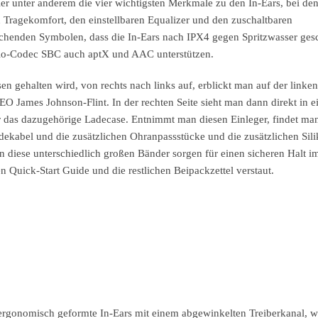
r unter anderem die vier wichtigsten Merkmale zu den In-Ears, bei den
Tragekomfort, den einstellbaren Equalizer und den zuschaltbaren
henden Symbolen, dass die In-Ears nach IPX4 gegen Spritzwasser gesc
dio-Codec SBC auch aptX und AAC unterstützen.
 gehalten wird, von rechts nach links auf, erblickt man auf der linken
 James Johnson-Flint. In der rechten Seite sieht man dann direkt in 
er das dazugehörige Ladecase. Entnimmt man diesen Einleger, findet ma
ekabel und die zusätzlichen Ohranpassstücke und die zusätzlichen Sil
enn diese unterschiedlich großen Bänder sorgen für einen sicheren Halt i
 Quick-Start Guide und die restlichen Beipackzettel verstaut.
rgonomisch geformte In-Ears mit einem abgewinkelten Treiberkanal, w