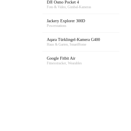
DJI Osmo Pocket 4
Foto & Video, Gimbal-Kameras
Jackery Explorer 300D
Powerstations
Aqara Türklingel-Kamera G400
Haus & Garten, SmartHome
Google Fitbit Air
Fitnesstracker, Wearables