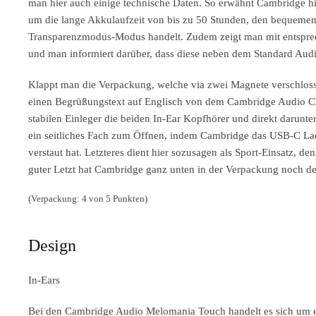
man hier auch einige technische Daten. So erwähnt Cambridge hie
um die lange Akkulaufzeit von bis zu 50 Stunden, den bequemen 
Transparenzmodus-Modus handelt. Zudem zeigt man mit entsprec
und man informiert darüber, dass diese neben dem Standard Au
Klappt man die Verpackung, welche via zwei Magnete verschlossen
einen Begrüßungstext auf Englisch von dem Cambridge Audio CEO
stabilen Einleger die beiden In-Ear Kopfhörer und direkt darunt
ein seitliches Fach zum Öffnen, indem Cambridge das USB-C Lad
verstaut hat. Letzteres dient hier sozusagen als Sport-Einsatz, d
guter Letzt hat Cambridge ganz unten in der Verpackung noch den
(Verpackung: 4 von 5 Punkten)
Design
In-Ears
Bei den Cambridge Audio Melomania Touch handelt es sich um e