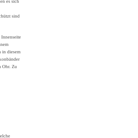
en es sich
hützt sind
 Innenseite
einem
n in diesem
ikonbänder
m Ohr. Zu
elche