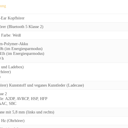
tung
n-Ear Kopfhörer
rer (Bluetooth 5 Klasse 2)
e Farbe: Weiß
hium-Polymer-Akku
9h (im Energiesparmodus)
41h (im Energiesparmodus)
0 h
r und Ladebox)
rhörer)
)
örer) Kunststoff und veganes Kunstleder (Ladecase)
sse 2
ofile: A2DP, AVRCP, HSP, HFP
 AAC, SBC
e mit 5,8 mm (links und rechts)
0 Hz (Ohrhörer)