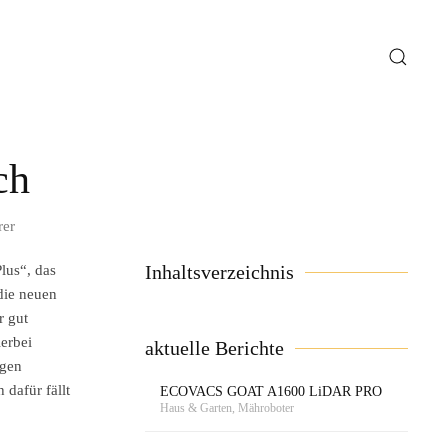
ch
rer
Inhaltsverzeichnis
lus“, das
die neuen
r gut
erbei
aktuelle Berichte
ugen
 dafür fällt
ECOVACS GOAT A1600 LiDAR PRO
Haus & Garten, Mähroboter