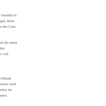
 handelt es
 gut, denn
ht des Case
nd für einen
 des
r voll
ei Hände
Ebenso wird
emlos im
auen.