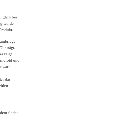
diglich bei
ng wurde
 Produkt.
 Cambridge
Ohr trägt.
i zeigt
 Android und
rmware
ler das
eiden
udem findet