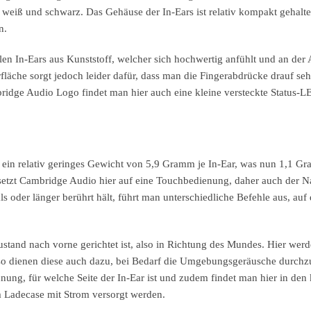
h weiß und schwarz. Das Gehäuse der In-Ears ist relativ kompakt gehalte
en.
llen In-Ears aus Kunststoff, welcher sich hochwertig anfühlt und an der
läche sorgt jedoch leider dafür, dass man die Fingerabdrücke drauf seh
mbridge Audio Logo findet man hier auch eine kleine versteckte Status-
in relativ geringes Gewicht von 5,9 Gramm je In-Ear, was nun 1,1 G
setzt Cambridge Audio hier auf eine Touchbedienung, daher auch der N
oder länger berührt hält, führt man unterschiedliche Befehle aus, auf 
ustand nach vorne gerichtet ist, also in Richtung des Mundes. Hier wer
nso dienen diese auch dazu, bei Bedarf die Umgebungsgeräusche durchz
ung, für welche Seite der In-Ear ist und zudem findet man hier in den 
m Ladecase mit Strom versorgt werden.