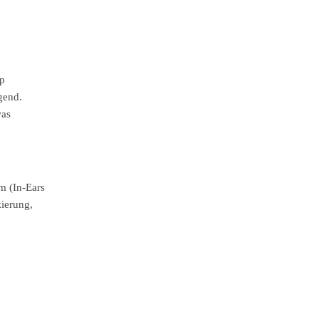
op
gend.
was
m (In-Ears
ierung,