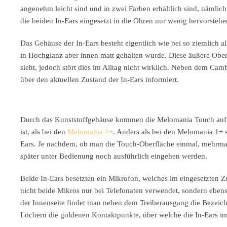
angenehm leicht sind und in zwei Farben erhältlich sind, nämlic
die beiden In-Ears eingesetzt in die Ohren nur wenig hervorsteh
Das Gehäuse der In-Ears besteht eigentlich wie bei so ziemlich a
in Hochglanz aber innen matt gehalten wurde. Diese äußere Oberf
sieht, jedoch stört dies im Alltag nicht wirklich. Neben dem Ca
über den aktuellen Zustand der In-Ears informiert.
Durch das Kunststoffgehäuse kommen die Melomania Touch auf e
ist, als bei den
Melomania 1+
. Anders als bei den Melomania 1+ 
Ears. Je nachdem, ob man die Touch-Oberfläche einmal, mehrmals 
später unter Bedienung noch ausführlich eingehen werden.
Beide In-Ears besetzten ein Mikrofon, welches im eingesetzten Z
nicht beide Mikros nur bei Telefonaten verwendet, sondern ebe
der Innenseite findet man neben dem Treiberausgang die Bezeichn
Löchern die goldenen Kontaktpunkte, über welche die In-Ears i