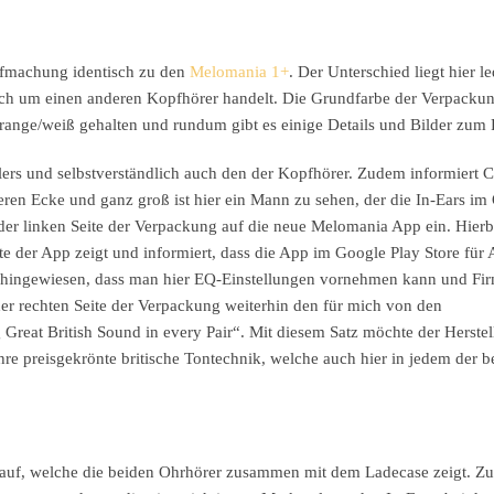
fmachung identisch zu den
Melomania 1+
. Der Unterschied liegt hier le
sich um einen anderen Kopfhörer handelt. Die Grundfarbe der Verpacku
range/weiß gehalten und rundum gibt es einige Details und Bilder zum
lers und selbstverständlich auch den der Kopfhörer. Zudem informiert
ren Ecke und ganz groß ist hier ein Mann zu sehen, der die In-Ears im 
er linken Seite der Verpackung auf die neue Melomania App ein. Hierbe
te der App zeigt und informiert, dass die App im Google Play Store für
f hingewiesen, dass man hier EQ-Einstellungen vornehmen kann und Fi
r rechten Seite der Verpackung weiterhin den für mich von den
eat British Sound in every Pair“. Mit diesem Satz möchte der Herstel
re preisgekrönte britische Tontechnik, welche auch hier in jedem der b
g auf, welche die beiden Ohrhörer zusammen mit dem Ladecase zeigt. Z