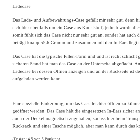
Ladecase
Das Lade- und Aufbewahrungs-Case gefällt mir sehr gut, denn hie
sich hier ebenfalls um ein Case aus Kunststoff, jedoch wurde die
somit fühlt sich das Case nicht nur sehr gut an, sonder hat auch 
beträgt knapp 55,6 Gramm und zusammen mit den In-Ears liegt
Das Case hat die typische Pillen-Form und und ist recht schlicht
sicheren Stand hat man das Case an der Unterseite abgeflacht. An
Ladecase bei dessen Öffnen anzeigen und an der Rückseite ist d
aufgeladen werden kann.
Eine spezielle Einkerbung, um das Case leichter öffnen zu könne
geöffnet werden. Das Case hält die eingesetzten In-Ears sicher a
auch der Deckel magnetisch zugehalten, sodass hier beim Transpo
Rucksack und einer Tasche möglich, aber man kann durch das ko
(Design: 4,5 von 5 Punkten)