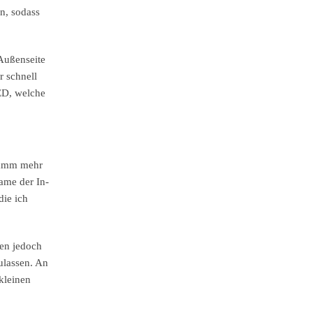
n, sodass
 Außenseite
r schnell
LED, welche
ramm mehr
ame der In-
die ich
den jedoch
ulassen. An
kleinen