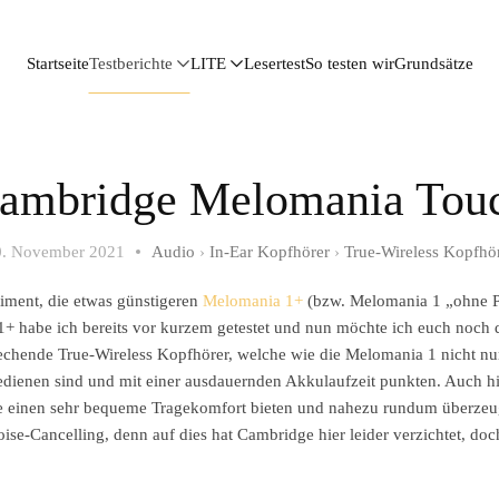
Startseite
Testberichte
LITE
Lesertest
So testen wir
Grundsätze
ambridge Melomania Tou
0. November 2021
Audio
›
In-Ear Kopfhörer
›
True-Wireless Kopfhö
timent, die etwas günstigeren
Melomania 1+
(bzw. Melomania 1 „ohne P
+ habe ich bereits vor kurzem getestet und nun möchte ich euch noch 
rechende True-Wireless Kopfhörer, welche wie die Melomania 1 nicht nu
dienen sind und mit einer ausdauernden Akkulaufzeit punkten. Auch hi
, die einen sehr bequeme Tragekomfort bieten und nahezu rundum überze
se-Cancelling, denn auf dies hat Cambridge hier leider verzichtet, doch