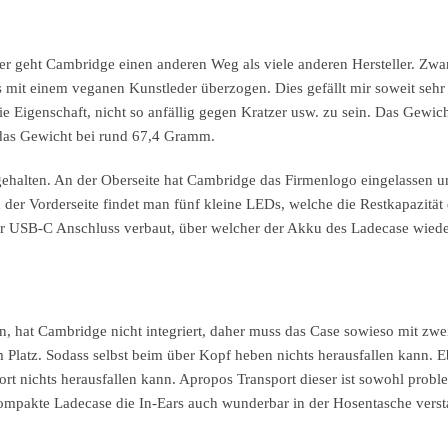
r geht Cambridge einen anderen Weg als viele anderen Hersteller. Zwar
s mit einem veganen Kunstleder überzogen. Dies gefällt mir soweit sehr
die Eigenschaft, nicht so anfällig gegen Kratzer usw. zu sein. Das Gewic
 das Gewicht bei rund 67,4 Gramm.
 gehalten. An der Oberseite hat Cambridge das Firmenlogo eingelassen u
 der Vorderseite findet man fünf kleine LEDs, welche die Restkapazität
er USB-C Anschluss verbaut, über welcher der Akku des Ladecase wiede
n, hat Cambridge nicht integriert, daher muss das Case sowieso mit zw
m Platz. Sodass selbst beim über Kopf heben nichts herausfallen kann. 
rt nichts herausfallen kann. Apropos Transport dieser ist sowohl probl
mpakte Ladecase die In-Ears auch wunderbar in der Hosentasche verst