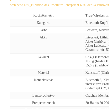
bestehend aus „Funktion des Produktes“ entspricht 65% der Gesamtwer
Kopfhörer-Art
True-Wireless I
Kategorie
Bluetooth Kopfhö
Farbe
Schwarz, weiter
Akku
integriert, Lit
Akku Ohrhörer: 
Akku Ladecase: 
Gesamt somit: 5
Gewicht
67,4 g (Ohrhöre
11,8 g (beide Oh
55,6 g (Ladebox
Material
Kunststoff (Ohrh
Konnektivität
Bluetooth 5, Kla
unterstützte Pr
Codec: aptX™,
Lautsprechertyp
Graphen-Membran
Frequenzbereich
20 Hz bis 20.00