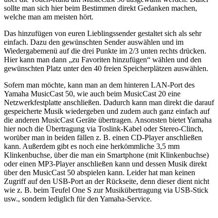
sollte man sich hier beim Bestimmen direkt Gedanken machen,
welche man am meisten hört.
Das hinzufügen von euren Lieblingssender gestaltet sich als sehr
einfach. Dazu den gewünschten Sender auswählen und im
Wiedergabemenü auf die drei Punkte im 2/3 unten rechts drücken.
Hier kann man dann „zu Favoriten hinzufügen“ wählen und den
gewünschten Platz unter den 40 freien Speicherplätzen auswählen.
Sofern man möchte, kann man an dem hinteren LAN-Port des
Yamaha MusicCast 50, wie auch beim MusicCast 20 eine
Netzwerkfestplatte anschließen. Dadurch kann man direkt die darauf
gespeicherte Musik wiedergeben und zudem auch ganz einfach auf
die anderen MusicCast Geräte übertragen. Ansonsten bietet Yamaha
hier noch die Übertragung via Toslink-Kabel oder Stereo-Clinch,
worüber man in beiden fällen z. B. einen CD-Player anschließen
kann. Außerdem gibt es noch eine herkömmliche 3,5 mm
Klinkenbuchse, über die man ein Smartphone (mit Klinkenbuchse)
oder einen MP3-Player anschließen kann und dessen Musik direkt
über den MusicCast 50 abspielen kann. Leider hat man keinen
Zugriff auf den USB-Port an der Rückseite, denn dieser dient nicht
wie z. B. beim Teufel One S zur Musikübertragung via USB-Stick
usw., sondern lediglich für den Yamaha-Service.