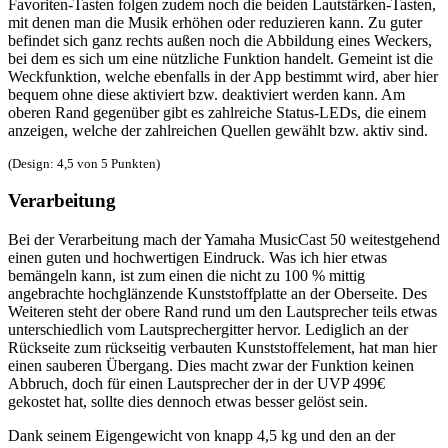
Favoriten-Tasten folgen zudem noch die beiden Lautstärken-Tasten,
mit denen man die Musik erhöhen oder reduzieren kann. Zu guter
befindet sich ganz rechts außen noch die Abbildung eines Weckers,
bei dem es sich um eine nützliche Funktion handelt. Gemeint ist die
Weckfunktion, welche ebenfalls in der App bestimmt wird, aber hier
bequem ohne diese aktiviert bzw. deaktiviert werden kann. Am
oberen Rand gegenüber gibt es zahlreiche Status-LEDs, die einem
anzeigen, welche der zahlreichen Quellen gewählt bzw. aktiv sind.
(Design: 4,5 von 5 Punkten)
Verarbeitung
Bei der Verarbeitung mach der Yamaha MusicCast 50 weitestgehend
einen guten und hochwertigen Eindruck. Was ich hier etwas
bemängeln kann, ist zum einen die nicht zu 100 % mittig
angebrachte hochglänzende Kunststoffplatte an der Oberseite. Des
Weiteren steht der obere Rand rund um den Lautsprecher teils etwas
unterschiedlich vom Lautsprechergitter hervor. Lediglich an der
Rückseite zum rückseitig verbauten Kunststoffelement, hat man hier
einen sauberen Übergang. Dies macht zwar der Funktion keinen
Abbruch, doch für einen Lautsprecher der in der UVP 499€
gekostet hat, sollte dies dennoch etwas besser gelöst sein.
Dank seinem Eigengewicht von knapp 4,5 kg und den an der