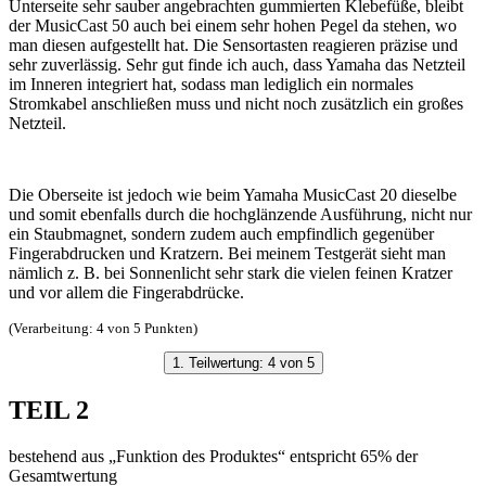
Unterseite sehr sauber angebrachten gummierten Klebefüße, bleibt
der MusicCast 50 auch bei einem sehr hohen Pegel da stehen, wo
man diesen aufgestellt hat. Die Sensortasten reagieren präzise und
sehr zuverlässig. Sehr gut finde ich auch, dass Yamaha das Netzteil
im Inneren integriert hat, sodass man lediglich ein normales
Stromkabel anschließen muss und nicht noch zusätzlich ein großes
Netzteil.
Die Oberseite ist jedoch wie beim Yamaha MusicCast 20 dieselbe
und somit ebenfalls durch die hochglänzende Ausführung, nicht nur
ein Staubmagnet, sondern zudem auch empfindlich gegenüber
Fingerabdrucken und Kratzern. Bei meinem Testgerät sieht man
nämlich z. B. bei Sonnenlicht sehr stark die vielen feinen Kratzer
und vor allem die Fingerabdrücke.
(Verarbeitung: 4 von 5 Punkten)
1. Teilwertung: 4 von 5
TEIL 2
bestehend aus „Funktion des Produktes“ entspricht 65% der
Gesamtwertung