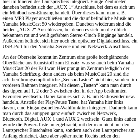
hier im Inneren des Lautsprechers integriert. Einige Zentimeter
daneben befindet sich der „AUX 1“ Anschluss, bei dem es sich um
ein Minibuchsen-Eingang handelt. Über dieses kann man z. B.
einen MP3 Player anschließen und die drauf befindliche Musik am
Yamaha MusicCast 50 wiedergeben. Daneben wiederum sind die
beiden „AUX 2“ Anschlüssen, bei denen es sich um die üblich
bekannten rot und weiß gefärbten Stereo-Cinch-Eingänge handelt.
Außerdem befindet sich hier noch ein optischer Digitalanschluss, ein
USB-Port für den Yamaha-Service und ein Netzwerk-Anschluss.
An der Oberseite kommt im Zentrum eine große hochglänzende
Oberfläche aus Kunststoff zum Einsatz, was so auch beim Yamaha
MusicCast 20 der Fall war. Hier prangt im Zentrum lediglich der
Yamaha Schriftzug, denn anders als beim MusicCast 20 sind die
acht berührungsempfindliche „Sensor-Tasten“ nicht hier, sondern im
vorderen Rahmen integriert. Mit diesen „Tasten“ kann man durch
das tippen auf 1, 2 oder 3 zwischen den in der App bestimmten
Favoriten wechseln. Dabei kann es sich z. B. um Radiosender usw.
handeln. Anstelle der Play/Pause Taste, hat Yamaha hier links
davon, eine Eingangsquellen-Wahlfunktion integriert. Dadurch kann
man durch das antippen ganz einfach zwischen Netzwerk,
Bluetooth, Digital, AUX 1 und AUX 2 wechseln. Ganz links außen
wurde die Power-Taste untergebracht, mit der man nicht nur den
Lautsprecher Einschalten kann, sondern auch den Lautsprecher am
Anfang einrichtet, dazu aber später mehr. Rechts neben den