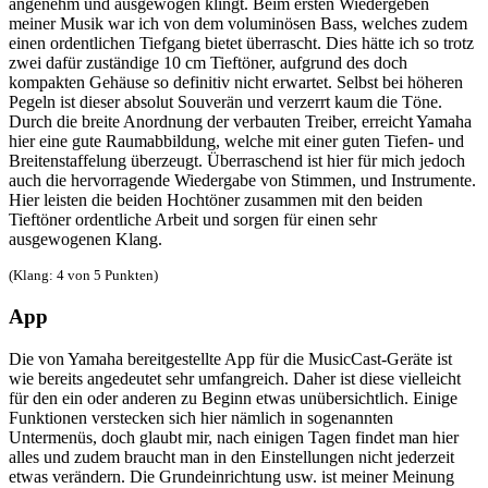
angenehm und ausgewogen klingt. Beim ersten Wiedergeben
meiner Musik war ich von dem voluminösen Bass, welches zudem
einen ordentlichen Tiefgang bietet überrascht. Dies hätte ich so trotz
zwei dafür zuständige 10 cm Tieftöner, aufgrund des doch
kompakten Gehäuse so definitiv nicht erwartet. Selbst bei höheren
Pegeln ist dieser absolut Souverän und verzerrt kaum die Töne.
Durch die breite Anordnung der verbauten Treiber, erreicht Yamaha
hier eine gute Raumabbildung, welche mit einer guten Tiefen- und
Breitenstaffelung überzeugt. Überraschend ist hier für mich jedoch
auch die hervorragende Wiedergabe von Stimmen, und Instrumente.
Hier leisten die beiden Hochtöner zusammen mit den beiden
Tieftöner ordentliche Arbeit und sorgen für einen sehr
ausgewogenen Klang.
(Klang: 4 von 5 Punkten)
App
Die von Yamaha bereitgestellte App für die MusicCast-Geräte ist
wie bereits angedeutet sehr umfangreich. Daher ist diese vielleicht
für den ein oder anderen zu Beginn etwas unübersichtlich. Einige
Funktionen verstecken sich hier nämlich in sogenannten
Untermenüs, doch glaubt mir, nach einigen Tagen findet man hier
alles und zudem braucht man in den Einstellungen nicht jederzeit
etwas verändern. Die Grundeinrichtung usw. ist meiner Meinung