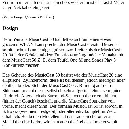
Zentrum unterhalb des Lautsprechers wiederum ist das fast 3 Meter
lange Netzkabel eingelegt.
(Verpackung: 3,5 von 5 Punkten)
Design
Beim Yamaha MusicCast 50 handelt es sich um einen etwas
größeren WLAN-Lautsprecher der MusicCast Geräte. Dieser ist
somit nochmals um einiges größer bzw. breiter als der MusicCast
20. Von der Größe und dem Funktionsumfang möchte Yamaha mit
dem MusicCast 50 Z. B. dem Teufel One M und Sonos Play 5
Konkurrenz machen.
Das Gehäuse des MusicCast 50 besitzt wie der MusicCast 20 eine
elliptische- Zylinderform, diese ist bei diesem jedoch niedriger, aber
deutlich breiter. Steht der MusicCast 50 z. B. mittig auf dem
Sideboard, macht dieser selbst einzeln aufgestellt einen sehr guten
Eindruck. Aber auch als Surround-Set, wenn dieser von hinten
(hinter der Couch) beschallt und die MusicCast Soundbar von
vorne, macht dieser Sinn. Der Yamaha MusicCast 50 ist sowohl in
Schwarz (wie mein Testgerät) oder alternativ komplett in Weiß
erhältlich. Bei bedien Modellen hat das Lautsprechergitter aus
Metall dieselbe Farbe, wie man auch die Gehäusefarbe gewählt
hat.