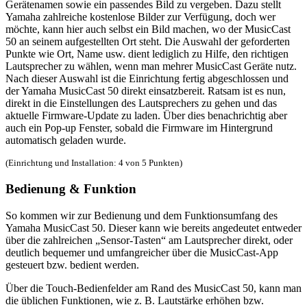
Gerätenamen sowie ein passendes Bild zu vergeben. Dazu stellt
Yamaha zahlreiche kostenlose Bilder zur Verfügung, doch wer
möchte, kann hier auch selbst ein Bild machen, wo der MusicCast
50 an seinem aufgestellten Ort steht. Die Auswahl der geforderten
Punkte wie Ort, Name usw. dient lediglich zu Hilfe, den richtigen
Lautsprecher zu wählen, wenn man mehrer MusicCast Geräte nutz.
Nach dieser Auswahl ist die Einrichtung fertig abgeschlossen und
der Yamaha MusicCast 50 direkt einsatzbereit. Ratsam ist es nun,
direkt in die Einstellungen des Lautsprechers zu gehen und das
aktuelle Firmware-Update zu laden. Über dies benachrichtig aber
auch ein Pop-up Fenster, sobald die Firmware im Hintergrund
automatisch geladen wurde.
(Einrichtung und Installation: 4 von 5 Punkten)
Bedienung & Funktion
So kommen wir zur Bedienung und dem Funktionsumfang des
Yamaha MusicCast 50. Dieser kann wie bereits angedeutet entweder
über die zahlreichen „Sensor-Tasten“ am Lautsprecher direkt, oder
deutlich bequemer und umfangreicher über die MusicCast-App
gesteuert bzw. bedient werden.
Über die Touch-Bedienfelder am Rand des MusicCast 50, kann man
die üblichen Funktionen, wie z. B. Lautstärke erhöhen bzw.