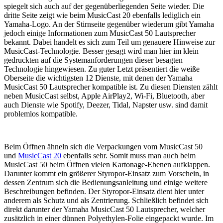
spiegelt sich auch auf der gegenüberliegenden Seite wieder. Die
dritte Seite zeigt wie beim MusicCast 20 ebenfalls lediglich ein
Yamaha-Logo. An der Stirnseite gegenüber wiederum gibt Yamaha
jedoch einige Informationen zum MusicCast 50 Lautsprecher
bekannt. Dabei handelt es sich zum Teil um genauere Hinweise zur
MusicCast-Technologie. Besser gesagt wird man hier im klein
gedruckten auf die Systemanforderungen dieser besagten
Technologie hingewiesen. Zu guter Letzt präsentiert die weiße
Oberseite die wichtigsten 12 Dienste, mit denen der Yamaha
MusicCast 50 Lautsprecher kompatible ist. Zu diesen Diensten zählt
neben MusicCast selbst, Apple AirPlay2, Wi-Fi, Bluetooth, aber
auch Dienste wie Spotify, Deezer, Tidal, Napster usw. sind damit
problemlos kompatible.
Beim Öffnen ähneln sich die Verpackungen vom MusicCast 50
und
MusicCast 20
ebenfalls sehr. Somit muss man auch beim
MusicCast 50 beim Öffnen vielen Kartonage-Ebenen aufklappen.
Darunter kommt ein größerer Styropor-Einsatz zum Vorschein, in
dessen Zentrum sich die Bedienungsanleitung und einige weitere
Beschreibungen befinden. Der Styropor-Einsatz dient hier unter
anderem als Schutz und als Zentrierung. Schließlich befindet sich
direkt darunter der Yamaha MusicCast 50 Lautsprecher, welcher
zusätzlich in einer dünnen Polyethylen-Folie eingepackt wurde. Im