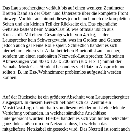
Das Lautsprechergitter verläuft bis auf einen wenigen Zentimeter
Breiten Rand an der Ober- und Unterseite über die komplette Front
hinweg. Vor hier aus nimmt dieses jedoch auch noch die kompletten
Seiten und ein kleinen Teil der Rückseite ein. Das eigentliche
Gehäuse besteht beim MusicCast 50 wie oftmals üblich aus
Kunststoff. Mit einem Gesamtgewicht von 4,5 kg, ist der
Lautsprecher kein Schwergewicht, was im Großen und Ganzen
jedoch auch gar keine Rolle spielt. Schließlich handelt es sich
hierbei um keinen via. Akku betrieben Bluetooth-Lautsprecher,
sondern um einen stationären Netzwerk-Lautsprecher. Mit seinen
Abmessungen von 400 x 123 x 200 mm (B x H x T) nimmt der
Yamaha MusicCast 50 nicht besonders viel Platz in Anspruch und
sollte z. B. im Ess-/Wohnzimmer problemlos aufgestellt werden
können.
Auf der Rückseite ist ein größerer Abschnitt vom Lautsprechergitter
ausgespart. In diesem Bereich befindet sich ca. Zentral ein
MusicCast-Logo. Unterhalb von diesem wiederum ist eine leichte
Vertiefung vorhanden, in welcher sämtliche Anschlüsse
untergebracht wurden. Hierbei handelt es sich von hinten betrachtet
ganz links außen um den Netzanschluss, in welchen das
mitgelieferte Netzkabel eingesteckt wird. Das Netzteil ist somit auch