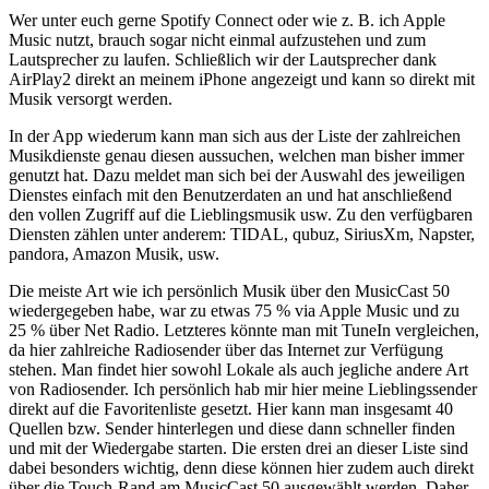
Wer unter euch gerne Spotify Connect oder wie z. B. ich Apple
Music nutzt, brauch sogar nicht einmal aufzustehen und zum
Lautsprecher zu laufen. Schließlich wir der Lautsprecher dank
AirPlay2 direkt an meinem iPhone angezeigt und kann so direkt mit
Musik versorgt werden.
In der App wiederum kann man sich aus der Liste der zahlreichen
Musikdienste genau diesen aussuchen, welchen man bisher immer
genutzt hat. Dazu meldet man sich bei der Auswahl des jeweiligen
Dienstes einfach mit den Benutzerdaten an und hat anschließend
den vollen Zugriff auf die Lieblingsmusik usw. Zu den verfügbaren
Diensten zählen unter anderem: TIDAL, qubuz, SiriusXm, Napster,
pandora, Amazon Musik, usw.
Die meiste Art wie ich persönlich Musik über den MusicCast 50
wiedergegeben habe, war zu etwas 75 % via Apple Music und zu
25 % über Net Radio. Letzteres könnte man mit TuneIn vergleichen,
da hier zahlreiche Radiosender über das Internet zur Verfügung
stehen. Man findet hier sowohl Lokale als auch jegliche andere Art
von Radiosender. Ich persönlich hab mir hier meine Lieblingssender
direkt auf die Favoritenliste gesetzt. Hier kann man insgesamt 40
Quellen bzw. Sender hinterlegen und diese dann schneller finden
und mit der Wiedergabe starten. Die ersten drei an dieser Liste sind
dabei besonders wichtig, denn diese können hier zudem auch direkt
über die Touch-Rand am MusicCast 50 ausgewählt werden. Daher