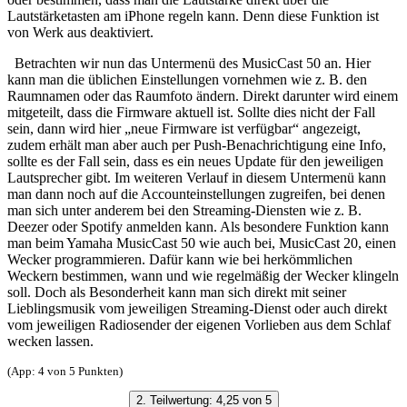
Lautstärketasten am iPhone regeln kann. Denn diese Funktion ist
von Werk aus deaktiviert.
Betrachten wir nun das Untermenü des MusicCast 50 an. Hier
kann man die üblichen Einstellungen vornehmen wie z. B. den
Raumnamen oder das Raumfoto ändern. Direkt darunter wird einem
mitgeteilt, dass die Firmware aktuell ist. Sollte dies nicht der Fall
sein, dann wird hier „neue Firmware ist verfügbar“ angezeigt,
zudem erhält man aber auch per Push-Benachrichtigung eine Info,
sollte es der Fall sein, dass es ein neues Update für den jeweiligen
Lautsprecher gibt. Im weiteren Verlauf in diesem Untermenü kann
man dann noch auf die Accounteinstellungen zugreifen, bei denen
man sich unter anderem bei den Streaming-Diensten wie z. B.
Deezer oder Spotify anmelden kann. Als besondere Funktion kann
man beim Yamaha MusicCast 50 wie auch bei, MusicCast 20, einen
Wecker programmieren. Dafür kann wie bei herkömmlichen
Weckern bestimmen, wann und wie regelmäßig der Wecker klingeln
soll. Doch als Besonderheit kann man sich direkt mit seiner
Lieblingsmusik vom jeweiligen Streaming-Dienst oder auch direkt
vom jeweiligen Radiosender der eigenen Vorlieben aus dem Schlaf
wecken lassen.
(App: 4 von 5 Punkten)
2. Teilwertung: 4,25 von 5