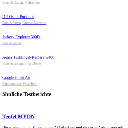
Haus & Garten, Mähroboter
DJI Osmo Pocket 4
Foto & Video, Gimbal-Kameras
Jackery Explorer 300D
Powerstations
Aqara Türklingel-Kamera G400
Haus & Garten, SmartHome
Google Fitbit Air
Fitnesstracker, Wearables
ähnliche Testberichte
Teufel MYDN
Bietet einen guten Klang, lange Akkulaufzeit und moderne Ausstattung mit