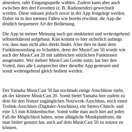
absenken, oder Eingangsquelle wählen. Zudem kann aber auch
zwischen den drei Favoriten (z. B. Radiosender) gewechselt
werden. Diese müssen jedoch zuvor in der App festgelegt werden.
Daher ist in den meisten Fällen wie bereits erwähnt, die App die
deutlich bequemere Art der Bedienung.
Die App ist meiner Meinung nach gut strukturiert und weitestgehend
selbsterklärend aufgebaut. Klar kommt es hier sicherlich anfangs
vor, dass man nicht alles direkt findet. Aber dies ist dann dem
Funktionsumfang zu Schulden, denn der MusicCast 50 wurde wie
auch der MusicCast 20 mit zahlreichen nützlichen Funktionen
ausgestattet. Wer mehrer MusicCast Geräte nutzt, hat hier den
Vorteil, dass alle Lautsprecher über dieselbe App gesteuert und
somit weitestgehend gleich bedient werden.
Der Yamaha MusicCast 50 hat nochmals einige Anschlüsse mehr,
als der kleinere MusicCast 20. Somit bietet Yamaha hier zudem zu
dem für den Nutzer zugänglichen Netzwerk-Anschluss, noch einen
Toslink-Anschluss (Digitaler-Anschluss), ein Stereo-Chinch- und
eine 3,5 mm Klinkenbuchse. Somit sollte man auch hier auf jeden
Fall die Möglichkeit haben, seine alltägliche Musikplattform, die
man bisher genutzt hat, auch auf dem MusicCast 50 zu nutzen zu
können.