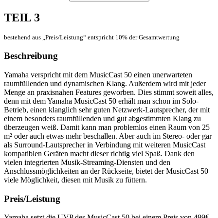
TEIL 3
bestehend aus „Preis/Leistung“ entspricht 10% der Gesamtwertung
Beschreibung
Yamaha verspricht mit dem MusicCast 50 einen unerwarteten
raumfüllenden und dynamischen Klang. Außerdem wird mit jeder
Menge an praxisnahen Features geworben. Dies stimmt soweit alles,
denn mit dem Yamaha MusicCast 50 erhält man schon im Solo-
Betrieb, einen klanglich sehr guten Netzwerk-Lautsprecher, der mit
einem besonders raumfüllenden und gut abgestimmten Klang zu
überzeugen weiß. Damit kann man problemlos einen Raum von 25
m² oder auch etwas mehr beschallen. Aber auch im Stereo- oder gar
als Surround-Lautsprecher in Verbindung mit weiteren MusicCast
kompatiblen Geräten macht dieser richtig viel Spaß. Dank den
vielen integrierten Musik-Streaming-Diensten und den
Anschlussmöglichkeiten an der Rückseite, bietet der MusicCast 50
viele Möglichkeit, diesen mit Musik zu füttern.
Preis/Leistung
Yamaha setzt die UVP des MusicCast 50 bei einem Preis von 499€