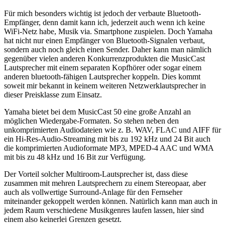
Für mich besonders wichtig ist jedoch der verbaute Bluetooth-
Empfänger, denn damit kann ich, jederzeit auch wenn ich keine
WiFi-Netz habe, Musik via. Smartphone zuspielen. Doch Yamaha
hat nicht nur einen Empfänger von Bluetooth-Signalen verbaut,
sondern auch noch gleich einen Sender. Daher kann man nämlich
gegenüber vielen anderen Konkurrenzprodukten die MusicCast
Lautsprecher mit einem separaten Kopfhörer oder sogar einem
anderen bluetooth-fähigen Lautsprecher koppeln. Dies kommt
soweit mir bekannt in keinem weiteren Netzwerklautsprecher in
dieser Preisklasse zum Einsatz.
Yamaha bietet bei dem MusicCast 50 eine große Anzahl an
möglichen Wiedergabe-Formaten. So stehen neben den
unkomprimierten Audiodateien wie z. B. WAV, FLAC und AIFF für
ein Hi-Res-Audio-Streaming mit bis zu 192 kHz und 24 Bit auch
die komprimierten Audioformate MP3, MPED-4 AAC und WMA
mit bis zu 48 kHz und 16 Bit zur Verfügung.
Der Vorteil solcher Multiroom-Lautsprecher ist, dass diese
zusammen mit mehren Lautsprechern zu einem Stereopaar, aber
auch als vollwertige Surround-Anlage für den Fernseher
miteinander gekoppelt werden können. Natürlich kann man auch in
jedem Raum verschiedene Musikgenres laufen lassen, hier sind
einem also keinerlei Grenzen gesetzt.