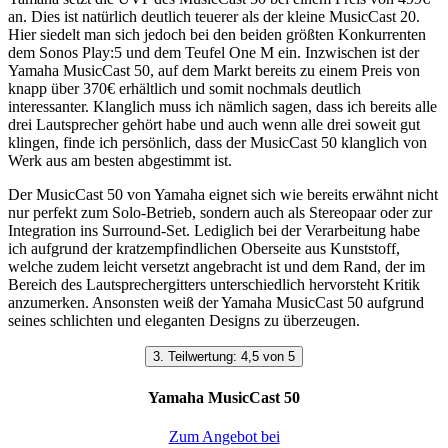
an. Dies ist natürlich deutlich teuerer als der kleine MusicCast 20.
Hier siedelt man sich jedoch bei den beiden größten Konkurrenten
dem Sonos Play:5 und dem Teufel One M ein. Inzwischen ist der
Yamaha MusicCast 50, auf dem Markt bereits zu einem Preis von
knapp über 370€ erhältlich und somit nochmals deutlich
interessanter. Klanglich muss ich nämlich sagen, dass ich bereits alle
drei Lautsprecher gehört habe und auch wenn alle drei soweit gut
klingen, finde ich persönlich, dass der MusicCast 50 klanglich von
Werk aus am besten abgestimmt ist.
Der MusicCast 50 von Yamaha eignet sich wie bereits erwähnt nicht
nur perfekt zum Solo-Betrieb, sondern auch als Stereopaar oder zur
Integration ins Surround-Set. Lediglich bei der Verarbeitung habe
ich aufgrund der kratzempfindlichen Oberseite aus Kunststoff,
welche zudem leicht versetzt angebracht ist und dem Rand, der im
Bereich des Lautsprechergitters unterschiedlich hervorsteht Kritik
anzumerken. Ansonsten weiß der Yamaha MusicCast 50 aufgrund
seines schlichten und eleganten Designs zu überzeugen.
3. Teilwertung: 4,5 von 5
Yamaha MusicCast 50
Zum Angebot bei