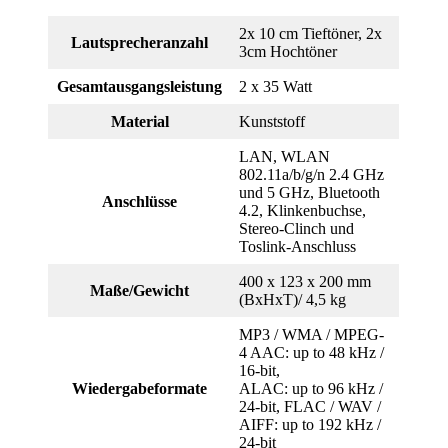
2x 10 cm Tieftöner, 2x
Lautsprecheranzahl
3cm Hochtöner
Gesamtausgangsleistung
2 x 35 Watt
Material
Kunststoff
LAN, WLAN
802.11a/b/g/n 2.4 GHz
und 5 GHz, Bluetooth
Anschlüsse
4.2, Klinkenbuchse,
Stereo-Clinch und
Toslink-Anschluss
400 x 123 x 200 mm
Maße/Gewicht
(BxHxT)/ 4,5 kg
MP3 / WMA / MPEG-
4 AAC: up to 48 kHz /
16-bit,
Wiedergabeformate
ALAC: up to 96 kHz /
24-bit, FLAC / WAV /
AIFF: up to 192 kHz /
24-bit