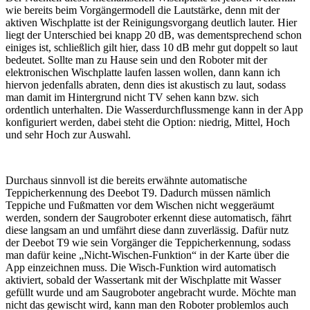
wie bereits beim Vorgängermodell die Lautstärke, denn mit der
aktiven Wischplatte ist der Reinigungsvorgang deutlich lauter. Hier
liegt der Unterschied bei knapp 20 dB, was dementsprechend schon
einiges ist, schließlich gilt hier, dass 10 dB mehr gut doppelt so laut
bedeutet. Sollte man zu Hause sein und den Roboter mit der
elektronischen Wischplatte laufen lassen wollen, dann kann ich
hiervon jedenfalls abraten, denn dies ist akustisch zu laut, sodass
man damit im Hintergrund nicht TV sehen kann bzw. sich
ordentlich unterhalten. Die Wasserdurchflussmenge kann in der App
konfiguriert werden, dabei steht die Option: niedrig, Mittel, Hoch
und sehr Hoch zur Auswahl.
Durchaus sinnvoll ist die bereits erwähnte automatische
Teppicherkennung des Deebot T9. Dadurch müssen nämlich
Teppiche und Fußmatten vor dem Wischen nicht weggeräumt
werden, sondern der Saugroboter erkennt diese automatisch, fährt
diese langsam an und umfährt diese dann zuverlässig. Dafür nutz
der Deebot T9 wie sein Vorgänger die Teppicherkennung, sodass
man dafür keine „Nicht-Wischen-Funktion“ in der Karte über die
App einzeichnen muss. Die Wisch-Funktion wird automatisch
aktiviert, sobald der Wassertank mit der Wischplatte mit Wasser
gefüllt wurde und am Saugroboter angebracht wurde. Möchte man
nicht das gewischt wird, kann man den Roboter problemlos auch