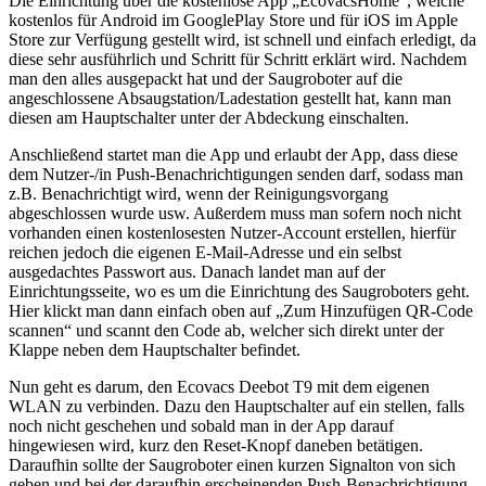
Die Einrichtung über die kostenlose App „EcovacsHome“, welche
kostenlos für Android im GooglePlay Store und für iOS im Apple
Store zur Verfügung gestellt wird, ist schnell und einfach erledigt, da
diese sehr ausführlich und Schritt für Schritt erklärt wird. Nachdem
man den alles ausgepackt hat und der Saugroboter auf die
angeschlossene Absaugstation/Ladestation gestellt hat, kann man
diesen am Hauptschalter unter der Abdeckung einschalten.
Anschließend startet man die App und erlaubt der App, dass diese
dem Nutzer-/in Push-Benachrichtigungen senden darf, sodass man
z.B. Benachrichtigt wird, wenn der Reinigungsvorgang
abgeschlossen wurde usw. Außerdem muss man sofern noch nicht
vorhanden einen kostenlosesten Nutzer-Account erstellen, hierfür
reichen jedoch die eigenen E-Mail-Adresse und ein selbst
ausgedachtes Passwort aus. Danach landet man auf der
Einrichtungsseite, wo es um die Einrichtung des Saugroboters geht.
Hier klickt man dann einfach oben auf „Zum Hinzufügen QR-Code
scannen“ und scannt den Code ab, welcher sich direkt unter der
Klappe neben dem Hauptschalter befindet.
Nun geht es darum, den Ecovacs Deebot T9 mit dem eigenen
WLAN zu verbinden. Dazu den Hauptschalter auf ein stellen, falls
noch nicht geschehen und sobald man in der App darauf
hingewiesen wird, kurz den Reset-Knopf daneben betätigen.
Daraufhin sollte der Saugroboter einen kurzen Signalton von sich
geben und bei der daraufhin erscheinenden Push-Benachrichtigung