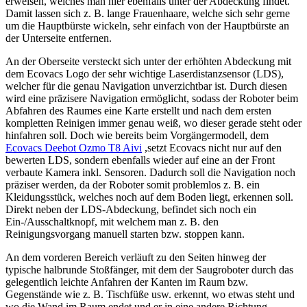
erweisen, welches man hier ebenfalls unter der Abdeckung findet.
Damit lassen sich z. B. lange Frauenhaare, welche sich sehr gerne
um die Hauptbürste wickeln, sehr einfach von der Hauptbürste an
der Unterseite entfernen.
An der Oberseite versteckt sich unter der erhöhten Abdeckung mit
dem Ecovacs Logo der sehr wichtige Laserdistanzsensor (LDS),
welcher für die genau Navigation unverzichtbar ist. Durch diesen
wird eine präzisere Navigation ermöglicht, sodass der Roboter beim
Abfahren des Raumes eine Karte erstellt und nach dem ersten
kompletten Reinigen immer genau weiß, wo dieser gerade steht oder
hinfahren soll. Doch wie bereits beim Vorgängermodell, dem
Ecovacs Deebot Ozmo T8 Aivi
,setzt Ecovacs nicht nur auf den
bewerten LDS, sondern ebenfalls wieder auf eine an der Front
verbaute Kamera inkl. Sensoren. Dadurch soll die Navigation noch
präziser werden, da der Roboter somit problemlos z. B. ein
Kleidungsstück, welches noch auf dem Boden liegt, erkennen soll.
Direkt neben der LDS-Abdeckung, befindet sich noch ein
Ein-/Ausschaltknopf, mit welchem man z. B. den
Reinigungsvorgang manuell starten bzw. stoppen kann.
An dem vorderen Bereich verläuft zu den Seiten hinweg der
typische halbrunde Stoßfänger, mit dem der Saugroboter durch das
gelegentlich leichte Anfahren der Kanten im Raum bzw.
Gegenstände wie z. B. Tischfüße usw. erkennt, wo etwas steht und
wo die Wand im Raum endet und er in eine andere Richtung