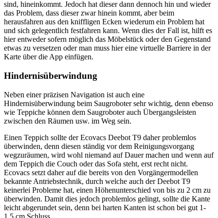
sind, hineinkommt. Jedoch hat dieser dann dennoch hin und wieder
das Problem, dass dieser zwar hinein kommt, aber beim
herausfahren aus den kniffligen Ecken wiederum ein Problem hat
und sich gelegentlich festfahren kann. Wenn dies der Fall ist, hilft es
hier entweder sofern möglich das Möbelstück oder den Gegenstand
etwas zu versetzen oder man muss hier eine virtuelle Barriere in der
Karte über die App einfügen.
Hindernisüberwindung
Neben einer präzisen Navigation ist auch eine
Hindernisüberwindung beim Saugroboter sehr wichtig, denn ebenso
wie Teppiche können dem Saugroboter auch Übergangsleisten
zwischen den Räumen usw. im Weg sein.
Einen Teppich sollte der Ecovacs Deebot T9 daher problemlos
überwinden, denn diesen ständig vor dem Reinigungsvorgang
wegzuräumen, wird wohl niemand auf Dauer machen und wenn auf
dem Teppich die Couch oder das Sofa steht, erst recht nicht.
Ecovacs setzt daher auf die bereits von den Vorgängermodellen
bekannte Antriebstechnik, durch welche auch der Deebot T9
keinerlei Probleme hat, einen Höhenunterschied von bis zu 2 cm zu
überwinden. Damit dies jedoch problemlos gelingt, sollte die Kante
leicht abgerundet sein, denn bei harten Kanten ist schon bei gut 1-
1,5 cm Schluss.