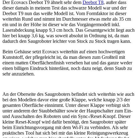
Der Ecovacs Deebot T9 ähnelt sehr dem
Deebot T8
, außer dass
dieser damals in meinem Test das schwarze Modell war und der
Deebot T9 nun das weiße Modell ist. Vom Formfaktor ist dieser
weiterhin Rund und nimmt im Durchmesser etwas mehr als 35 cm
ein und in der Höhe ist dieser wie das Vorgängermodell inkl.
Laserabdeckung knapp 9,3 cm hoch. Das Gesamtgewicht liegt auch
hier bei knapp 3,6 kg, was soweit absolut in Ordnung ist, da man
dadurch den Saugroboter leichter von Stock zu Stock tragen kann.
Beim Gehäuse setzt Ecovacs weiterhin auf einen hochwertigen
Kunststoff, der pflegeleicht ist, da man diesen zum Großteil mit
einem matten Oberflächenfinish versehen hat und das ganze weder
einen billigen Eindruck hinterlässt, noch dazu neigt, denn Staub zu
sehr anzuziehen.
An der Oberseite des Saugroboters befindet sich weiterhin wie auch
bei den Modellen davor eine große Klappe, welche knapp 2/3 der
gesamten Oberfläche einnimmt. Unter dieser Klappe verbirgt sich
unter anderem der Staubbehälter sowie der Hauptschalter zum Ein-
und Ausschalten des Roboters und ein Sync-/Reset-Knopf. Dieser
kleine Reset-Knopf wird dafür benötigt, den Saugroboter später
beim Einrichtungsvorgang mit dem Wi-Fi zu verbinden. Als sehr
praktisches Tool hat sich bei mir das kleine Reinigungswerkzeug