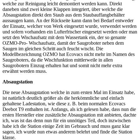
welche zur Reinigung leicht demontiert werden kann. Direkt
daneben sind zwei kleine Klappen integriert, über welche die
Absaugstation direkt den Staub aus dem Staubauffangbehälter
aussaugen kann. An der Rückseite kann dann bei Bedarf entweder
der Einsatz, welcher von Werk eingesetzt wurde, verwendet werden
und sofern vorhanden ein Lufterfrischer eingesetzt werden oder man
setzt den Wischaufsatz mit dem Wassertank ein, der so genante
OZMO-Pro- Wischaufsatz, damit der Saugroboter neben dem
Saugen im gleichen Schritt auch feucht wischt. Die
Modellbezeichnung OZMO hat Ecovacs nicht mehr im Namen des
Saugroboters, da die Wischfunktion mittlerweile in allen
Saugrobotern Einzug erhalten hat und somit nicht mehr extra
erwähnt werden muss.
Absaugstation
Die neue Absaugstation welche in zum ersten Mal im Einsatz habe,
ist natürlich deutlich größer als die herkömmliche und einfach
gehaltene Ladestation, wie diese z. B. beim normalen Ecovacs
Deebot T9 enthalten ist. Anfangs, als ich gelesen habe, dass nun die
ersten Hersteller eine zusätzliche Absaugstation mit anbieten, dachte
ich, was ist das denn nun für ein unnötiges Teil, doch inzwischen
habe ich die Station einige Zeit im Gebrauch und muss ganz klar
sagen, ich wurde nun etwas anderem belehrt und finde die Station
klasse.