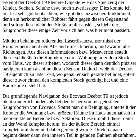
erkennt der Deebot T9 kleinere Objekte wie das Spielzeug der
Kinder, Socken, Schuhe usw. noch zuverlässiger. Dies konnte ich
im Test sehr gut beobachten, wie gut dies inzwischen funktioniert,
denn ein herkömmlicher Roboter fährt gegen diesen Gegenstand
und sofern diese nicht den Stoßdämpfer auslöst, schiebt der
Saugroboter diese einige Zeit vor sich her, was hier nicht passiert.
Mit dem bekannten rotierenden Laserdistanzsensor misst der
Roboter permanent den Abstand um sich herum, und zwar in alle
Richtungen. Aus diesen Informationen bzw. Messwerten erstellt
dieser schließlich die Raumkarte eurer Wohnung oder dem Stock
vom Haus, wo dieser arbeitet, wodurch dieser dann deutlich präziser
navigieren kann als ohne diesen Sensor. Dadurch weiß der Deebot
T9 eigentlich zu jeder Zeit, wo genau er sich gerade befindet, sofern
dieser zuvor einmal den kompletten Stock gereinigt hat und eine
Raumkarte erstellt hat.
Die grundlegende Navigation des Ecovacs Deebot T9 ist jedoch
nicht sonderlich anders als bei den bisher von mir getesteten
Saugrobotern von Ecovacs. Startet man die Reinigung, unterteilt der
Roboter die Wohnung bzw. größere Räume im Haus automatisch in
mehrere kleine Bereiche bzw. Sektoren. Diese umfährt dieser dann
an der Wand komplett herum, bis der äußere Bereich einmal
komplett umfahren und dabei gereinigt wurde. Direkt danach
beginnt dieser dann den inneren Teil in geraden Bahnen abzufahren,