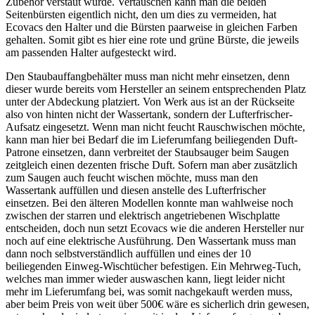
Zubehör verstaut wurde. Vertauschen kann man die beiden
Seitenbürsten eigentlich nicht, den um dies zu vermeiden, hat
Ecovacs den Halter und die Bürsten paarweise in gleichen Farben
gehalten. Somit gibt es hier eine rote und grüne Bürste, die jeweils
am passenden Halter aufgesteckt wird.
Den Staubauffangbehälter muss man nicht mehr einsetzen, denn
dieser wurde bereits vom Hersteller an seinem entsprechenden Platz
unter der Abdeckung platziert. Von Werk aus ist an der Rückseite
also von hinten nicht der Wassertank, sondern der Lufterfrischer-
Aufsatz eingesetzt. Wenn man nicht feucht Rauschwischen möchte,
kann man hier bei Bedarf die im Lieferumfang beiliegenden Duft-
Patrone einsetzen, dann verbreitet der Staubsauger beim Saugen
zeitgleich einen dezenten frische Duft. Sofern man aber zusätzlich
zum Saugen auch feucht wischen möchte, muss man den
Wassertank auffüllen und diesen anstelle des Lufterfrischer
einsetzen. Bei den älteren Modellen konnte man wahlweise noch
zwischen der starren und elektrisch angetriebenen Wischplatte
entscheiden, doch nun setzt Ecovacs wie die anderen Hersteller nur
noch auf eine elektrische Ausführung. Den Wassertank muss man
dann noch selbstverständlich auffüllen und eines der 10
beiliegenden Einweg-Wischtücher befestigen. Ein Mehrweg-Tuch,
welches man immer wieder auswaschen kann, liegt leider nicht
mehr im Lieferumfang bei, was somit nachgekauft werden muss,
aber beim Preis von weit über 500€ wäre es sicherlich drin gewesen,