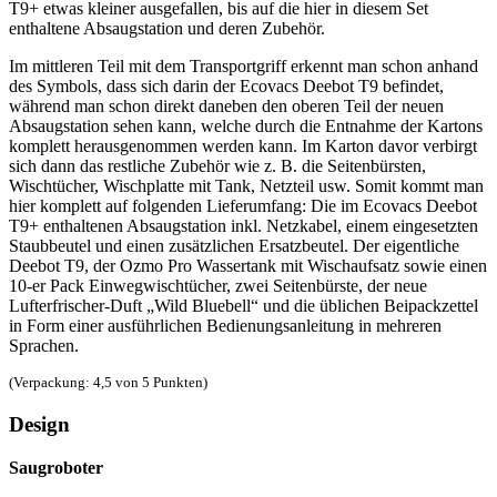
T9+ etwas kleiner ausgefallen, bis auf die hier in diesem Set
enthaltene Absaugstation und deren Zubehör.
Im mittleren Teil mit dem Transportgriff erkennt man schon anhand
des Symbols, dass sich darin der Ecovacs Deebot T9 befindet,
während man schon direkt daneben den oberen Teil der neuen
Absaugstation sehen kann, welche durch die Entnahme der Kartons
komplett herausgenommen werden kann. Im Karton davor verbirgt
sich dann das restliche Zubehör wie z. B. die Seitenbürsten,
Wischtücher, Wischplatte mit Tank, Netzteil usw. Somit kommt man
hier komplett auf folgenden Lieferumfang: Die im Ecovacs Deebot
T9+ enthaltenen Absaugstation inkl. Netzkabel, einem eingesetzten
Staubbeutel und einen zusätzlichen Ersatzbeutel. Der eigentliche
Deebot T9, der Ozmo Pro Wassertank mit Wischaufsatz sowie einen
10-er Pack Einwegwischtücher, zwei Seitenbürste, der neue
Lufterfrischer-Duft „Wild Bluebell“ und die üblichen Beipackzettel
in Form einer ausführlichen Bedienungsanleitung in mehreren
Sprachen.
(Verpackung: 4,5 von 5 Punkten)
Design
Saugroboter