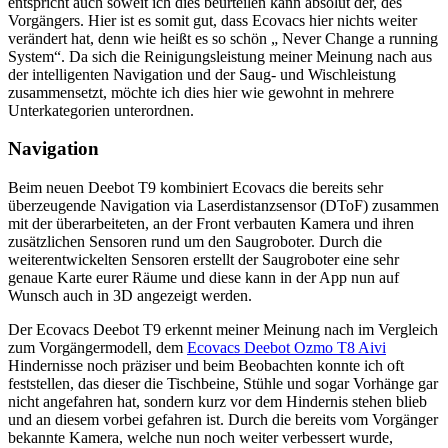
entspricht auch soweit ich dies beurteilen kann absolut der, des
Vorgängers. Hier ist es somit gut, dass Ecovacs hier nichts weiter
verändert hat, denn wie heißt es so schön „ Never Change a running
System“. Da sich die Reinigungsleistung meiner Meinung nach aus
der intelligenten Navigation und der Saug- und Wischleistung
zusammensetzt, möchte ich dies hier wie gewohnt in mehrere
Unterkategorien unterordnen.
Navigation
Beim neuen Deebot T9 kombiniert Ecovacs die bereits sehr
überzeugende Navigation via Laserdistanzsensor (DToF) zusammen
mit der überarbeiteten, an der Front verbauten Kamera und ihren
zusätzlichen Sensoren rund um den Saugroboter. Durch die
weiterentwickelten Sensoren erstellt der Saugroboter eine sehr
genaue Karte eurer Räume und diese kann in der App nun auf
Wunsch auch in 3D angezeigt werden.
Der Ecovacs Deebot T9 erkennt meiner Meinung nach im Vergleich
zum Vorgängermodell, dem
Ecovacs Deebot Ozmo T8 Aivi
Hindernisse noch präziser und beim Beobachten konnte ich oft
feststellen, das dieser die Tischbeine, Stühle und sogar Vorhänge gar
nicht angefahren hat, sondern kurz vor dem Hindernis stehen blieb
und an diesem vorbei gefahren ist. Durch die bereits vom Vorgänger
bekannte Kamera, welche nun noch weiter verbessert wurde,