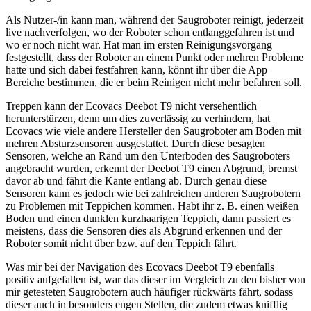
Als Nutzer-/in kann man, während der Saugroboter reinigt, jederzeit
live nachverfolgen, wo der Roboter schon entlanggefahren ist und
wo er noch nicht war. Hat man im ersten Reinigungsvorgang
festgestellt, dass der Roboter an einem Punkt oder mehren Probleme
hatte und sich dabei festfahren kann, könnt ihr über die App
Bereiche bestimmen, die er beim Reinigen nicht mehr befahren soll.
Treppen kann der Ecovacs Deebot T9 nicht versehentlich
herunterstürzen, denn um dies zuverlässig zu verhindern, hat
Ecovacs wie viele andere Hersteller den Saugroboter am Boden mit
mehren Absturzsensoren ausgestattet. Durch diese besagten
Sensoren, welche an Rand um den Unterboden des Saugroboters
angebracht wurden, erkennt der Deebot T9 einen Abgrund, bremst
davor ab und fährt die Kante entlang ab. Durch genau diese
Sensoren kann es jedoch wie bei zahlreichen anderen Saugrobotern
zu Problemen mit Teppichen kommen. Habt ihr z. B. einen weißen
Boden und einen dunklen kurzhaarigen Teppich, dann passiert es
meistens, dass die Sensoren dies als Abgrund erkennen und der
Roboter somit nicht über bzw. auf den Teppich fährt.
Was mir bei der Navigation des Ecovacs Deebot T9 ebenfalls
positiv aufgefallen ist, war das dieser im Vergleich zu den bisher von
mir getesteten Saugrobotern auch häufiger rückwärts fährt, sodass
dieser auch in besonders engen Stellen, die zudem etwas knifflig