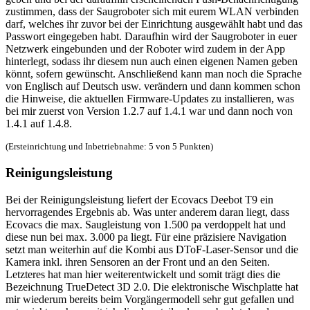
zustimmen, dass der Saugroboter sich mit eurem WLAN verbinden
darf, welches ihr zuvor bei der Einrichtung ausgewählt habt und das
Passwort eingegeben habt. Daraufhin wird der Saugroboter in euer
Netzwerk eingebunden und der Roboter wird zudem in der App
hinterlegt, sodass ihr diesem nun auch einen eigenen Namen geben
könnt, sofern gewünscht. Anschließend kann man noch die Sprache
von Englisch auf Deutsch usw. verändern und dann kommen schon
die Hinweise, die aktuellen Firmware-Updates zu installieren, was
bei mir zuerst von Version 1.2.7 auf 1.4.1 war und dann noch von
1.4.1 auf 1.4.8.
(Ersteinrichtung und Inbetriebnahme: 5 von 5 Punkten)
Reinigungsleistung
Bei der Reinigungsleistung liefert der Ecovacs Deebot T9 ein
hervorragendes Ergebnis ab. Was unter anderem daran liegt, dass
Ecovacs die max. Saugleistung von 1.500 pa verdoppelt hat und
diese nun bei max. 3.000 pa liegt. Für eine präzisiere Navigation
setzt man weiterhin auf die Kombi aus DToF-Laser-Sensor und die
Kamera inkl. ihren Sensoren an der Front und an den Seiten.
Letzteres hat man hier weiterentwickelt und somit trägt dies die
Bezeichnung TrueDetect 3D 2.0. Die elektronische Wischplatte hat
mir wiederum bereits beim Vorgängermodell sehr gut gefallen und