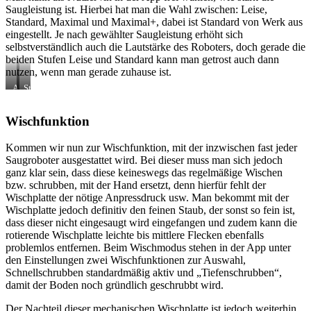
Saugleistung ist. Hierbei hat man die Wahl zwischen: Leise,
Standard, Maximal und Maximal+, dabei ist Standard von Werk aus
eingestellt. Je nach gewählter Saugleistung erhöht sich
selbstverständlich auch die Lautstärke des Roboters, doch gerade die
beiden Stufen Leise und Standard kann man getrost auch dann
nutzen, wenn man gerade zuhause ist.
Ausgesaugter
Staub
Behälter
nach
von
einer
Wischfunktion
der
kurzen
Absaugstation
Reinigung
im
Kommen wir nun zur Wischfunktion, mit der inzwischen fast jeder
Beutel
Saugroboter ausgestattet wird. Bei dieser muss man sich jedoch
der
Absaugstation
ganz klar sein, dass diese keineswegs das regelmäßige Wischen
bzw. schrubben, mit der Hand ersetzt, denn hierfür fehlt der
Wischplatte der nötige Anpressdruck usw. Man bekommt mit der
Wischplatte jedoch definitiv den feinen Staub, der sonst so fein ist,
dass dieser nicht eingesaugt wird eingefangen und zudem kann die
rotierende Wischplatte leichte bis mittlere Flecken ebenfalls
problemlos entfernen. Beim Wischmodus stehen in der App unter
den Einstellungen zwei Wischfunktionen zur Auswahl,
Schnellschrubben standardmäßig aktiv und „Tiefenschrubben“,
damit der Boden noch gründlich geschrubbt wird.
Der Nachteil dieser mechanischen Wischplatte ist jedoch weiterhin