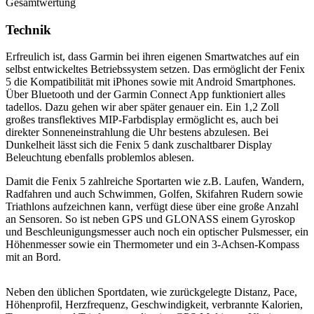
Gesamtwertung
Technik
Erfreulich ist, dass Garmin bei ihren eigenen Smartwatches auf ein
selbst entwickeltes Betriebssystem setzen. Das ermöglicht der Fenix
5 die Kompatibilität mit iPhones sowie mit Android Smartphones.
Über Bluetooth und der Garmin Connect App funktioniert alles
tadellos. Dazu gehen wir aber später genauer ein. Ein 1,2 Zoll
großes transflektives MIP-Farbdisplay ermöglicht es, auch bei
direkter Sonneneinstrahlung die Uhr bestens abzulesen. Bei
Dunkelheit lässt sich die Fenix 5 dank zuschaltbarer Display
Beleuchtung ebenfalls problemlos ablesen.
Damit die Fenix 5 zahlreiche Sportarten wie z.B. Laufen, Wandern,
Radfahren und auch Schwimmen, Golfen, Skifahren Rudern sowie
Triathlons aufzeichnen kann, verfügt diese über eine große Anzahl
an Sensoren. So ist neben GPS und GLONASS einem Gyroskop
und Beschleunigungsmesser auch noch ein optischer Pulsmesser, ein
Höhenmesser sowie ein Thermometer und ein 3-Achsen-Kompass
mit an Bord.
Neben den üblichen Sportdaten, wie zurückgelegte Distanz, Pace,
Höhenprofil, Herzfrequenz, Geschwindigkeit, verbrannte Kalorien,