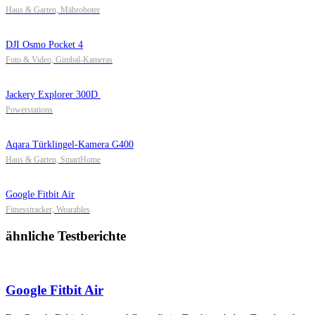
Haus & Garten, Mähroboter
DJI Osmo Pocket 4
Foto & Video, Gimbal-Kameras
Jackery Explorer 300D
Powerstations
Aqara Türklingel-Kamera G400
Haus & Garten, SmartHome
Google Fitbit Air
Fitnesstracker, Wearables
ähnliche Testberichte
Google Fitbit Air