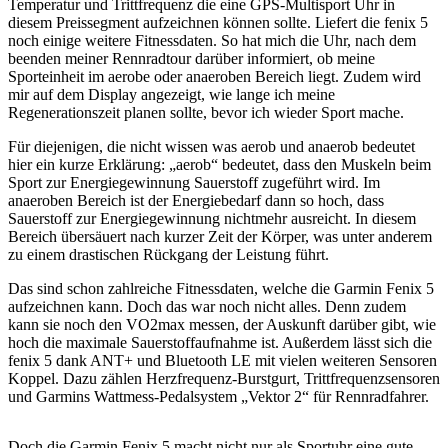
Temperatur und Trittfrequenz die eine GPS-Multisport Uhr in
diesem Preissegment aufzeichnen können sollte. Liefert die fenix 5
noch einige weitere Fitnessdaten. So hat mich die Uhr, nach dem
beenden meiner Rennradtour darüber informiert, ob meine
Sporteinheit im aerobe oder anaeroben Bereich liegt. Zudem wird
mir auf dem Display angezeigt, wie lange ich meine
Regenerationszeit planen sollte, bevor ich wieder Sport mache.
Für diejenigen, die nicht wissen was aerob und anaerob bedeutet
hier ein kurze Erklärung: „aerob“ bedeutet, dass den Muskeln beim
Sport zur Energiegewinnung Sauerstoff zugeführt wird. Im
anaeroben Bereich ist der Energiebedarf dann so hoch, dass
Sauerstoff zur Energiegewinnung nichtmehr ausreicht. In diesem
Bereich übersäuert nach kurzer Zeit der Körper, was unter anderem
zu einem drastischen Rückgang der Leistung führt.
Das sind schon zahlreiche Fitnessdaten, welche die Garmin Fenix 5
aufzeichnen kann. Doch das war noch nicht alles. Denn zudem
kann sie noch den VO2max messen, der Auskunft darüber gibt, wie
hoch die maximale Sauerstoffaufnahme ist. Außerdem lässt sich die
fenix 5 dank ANT+ und Bluetooth LE mit vielen weiteren Sensoren
Koppel. Dazu zählen Herzfrequenz-Burstgurt, Trittfrequenzsensoren
und Garmins Wattmess-Pedalsystem „Vektor 2“ für Rennradfahrer.
Doch die Garmin Fenix 5 macht nicht nur als Sportuhr eine gute