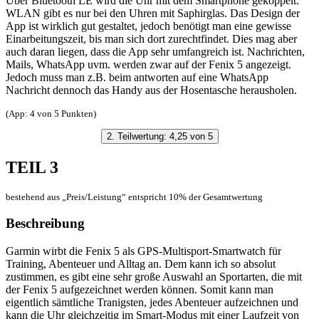
Über Bluetooth LE wird die Uhr mit dem Smartphone gekoppelt.
WLAN gibt es nur bei den Uhren mit Saphirglas. Das Design der
App ist wirklich gut gestaltet, jedoch benötigt man eine gewisse
Einarbeitungszeit, bis man sich dort zurechtfindet. Dies mag aber
auch daran liegen, dass die App sehr umfangreich ist. Nachrichten,
Mails, WhatsApp uvm. werden zwar auf der Fenix 5 angezeigt.
Jedoch muss man z.B. beim antworten auf eine WhatsApp
Nachricht dennoch das Handy aus der Hosentasche herausholen.
(App: 4 von 5 Punkten)
2. Teilwertung: 4,25 von 5
TEIL 3
bestehend aus „Preis/Leistung“ entspricht 10% der Gesamtwertung
Beschreibung
Garmin wirbt die Fenix 5 als GPS-Multisport-Smartwatch für
Training, Abenteuer und Alltag an. Dem kann ich so absolut
zustimmen, es gibt eine sehr große Auswahl an Sportarten, die mit
der Fenix 5 aufgezeichnet werden können. Somit kann man
eigentlich sämtliche Tranigsten, jedes Abenteuer aufzeichnen und
kann die Uhr gleichzeitig im Smart-Modus mit einer Laufzeit von