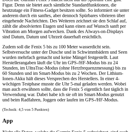
Figur. Denn sie bietet auch sämtliche Standardfunktionen, die
heutzutage ein Fitness-Gadget besitzen sollte. So informiert sie unter
anderem durch ein sanftes, aber dennoch Spürbares vibrieren über
eingehende Nachrichten. Des Weiteren zeichnet sie den Schlaf auf,
zählt die absolvierten Etagen und kann einen auf Wunsch sanft per
Vibration am Morgen aufwecken. Dank des Always-on-Displays
sind Datum, Datum und Uhrzeit dauerhaft ersichtlich.
Zudem soll die Fenix 5 bis zu 100 Meter wasserdicht sein.
Selbstversuche unter der Dusche und in Schwimmbädern und Seen
wurden mehrfach gemacht und keine Mängel festgestellt. Laut
Herstellerangaben läuft die Uhr im GPS-/HF-Modus bis zu 24
Stunden, im UltraTrac-Modus (ohne Herzfrequenzmessung) bis zu
60 Stunden und im Smart-Modus bis zu 2 Wochen. Der Lithium-
Ionen-Akku hält dieses Versprechen des Herstellers. In einer 4-
wöchigen Testphase musste die Uhr 5-mal geladen werden. Wobei
man auch erwähnen sollte, dass die Fenix 5 eigentlich fast täglich in
Verwendung war. Dabei habe ich sie oft im Smart-Modus genutzt
und beim Radfahren, Joggen oder laufen im GPS-/HF-Modus.
(Technik: 4,5 von 5 Punkten)
App