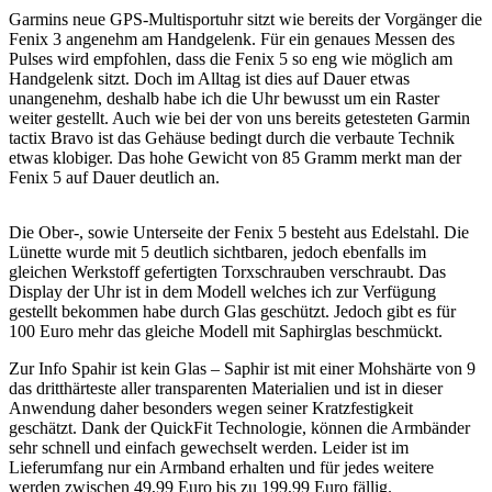
Garmins neue GPS-Multisportuhr sitzt wie bereits der Vorgänger die
Fenix 3 angenehm am Handgelenk. Für ein genaues Messen des
Pulses wird empfohlen, dass die Fenix 5 so eng wie möglich am
Handgelenk sitzt. Doch im Alltag ist dies auf Dauer etwas
unangenehm, deshalb habe ich die Uhr bewusst um ein Raster
weiter gestellt. Auch wie bei der von uns bereits getesteten Garmin
tactix Bravo ist das Gehäuse bedingt durch die verbaute Technik
etwas klobiger. Das hohe Gewicht von 85 Gramm merkt man der
Fenix 5 auf Dauer deutlich an.
Die Ober-, sowie Unterseite der Fenix 5 besteht aus Edelstahl. Die
Lünette wurde mit 5 deutlich sichtbaren, jedoch ebenfalls im
gleichen Werkstoff gefertigten Torxschrauben verschraubt. Das
Display der Uhr ist in dem Modell welches ich zur Verfügung
gestellt bekommen habe durch Glas geschützt. Jedoch gibt es für
100 Euro mehr das gleiche Modell mit Saphirglas beschmückt.
Zur Info Spahir ist kein Glas – Saphir ist mit einer Mohshärte von 9
das dritthärteste aller transparenten Materialien und ist in dieser
Anwendung daher besonders wegen seiner Kratzfestigkeit
geschätzt. Dank der QuickFit Technologie, können die Armbänder
sehr schnell und einfach gewechselt werden. Leider ist im
Lieferumfang nur ein Armband erhalten und für jedes weitere
werden zwischen 49,99 Euro bis zu 199,99 Euro fällig.