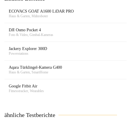
ECOVACS GOAT A1600 LiDAR PRO
Haus & Garten, Mähroboter
DJI Osmo Pocket 4
Foto & Video, Gimbal-Kameras
Jackery Explorer 300D
Powerstations
Aqara Türklingel-Kamera G400
Haus & Garten, SmartHome
Google Fitbit Air
Fitnesstracker, Wearables
ähnliche Testberichte