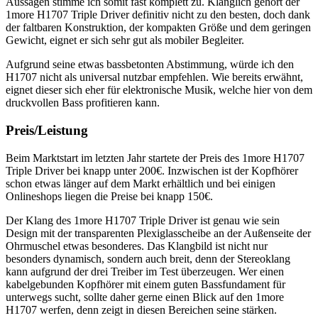
Aussagen stimme ich somit fast komplett zu. Klanglich gehört der
1more H1707 Triple Driver definitiv nicht zu den besten, doch dank
der faltbaren Konstruktion, der kompakten Größe und dem geringen
Gewicht, eignet er sich sehr gut als mobiler Begleiter.
Aufgrund seine etwas bassbetonten Abstimmung, würde ich den
H1707 nicht als universal nutzbar empfehlen. Wie bereits erwähnt,
eignet dieser sich eher für elektronische Musik, welche hier von dem
druckvollen Bass profitieren kann.
Preis/Leistung
Beim Marktstart im letzten Jahr startete der Preis des 1more H1707
Triple Driver bei knapp unter 200€. Inzwischen ist der Kopfhörer
schon etwas länger auf dem Markt erhältlich und bei einigen
Onlineshops liegen die Preise bei knapp 150€.
Der Klang des 1more H1707 Triple Driver ist genau wie sein
Design mit der transparenten Plexiglasscheibe an der Außenseite der
Ohrmuschel etwas besonderes. Das Klangbild ist nicht nur
besonders dynamisch, sondern auch breit, denn der Stereoklang
kann aufgrund der drei Treiber im Test überzeugen. Wer einen
kabelgebunden Kopfhörer mit einem guten Bassfundament für
unterwegs sucht, sollte daher gerne einen Blick auf den 1more
H1707 werfen, denn zeigt in diesen Bereichen seine stärken.