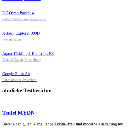
DJI Osmo Pocket 4
Foto & Video, Gimbal-Kameras
Jackery Explorer 300D
Powerstations
Aqara Türklingel-Kamera G400
Haus & Garten, SmartHome
Google Fitbit Air
Fitnesstracker, Wearables
ähnliche Testberichte
Teufel MYDN
Bietet einen guten Klang, lange Akkulaufzeit und moderne Ausstattung mit