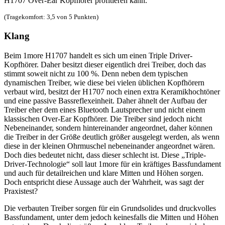
H1707 Over-Ear Kopfhörer profitieren kann.
(Tragekomfort: 3,5 von 5 Punkten)
Klang
Beim 1more H1707 handelt es sich um einen Triple Driver-
Kopfhörer. Daher besitzt dieser eigentlich drei Treiber, doch das
stimmt soweit nicht zu 100 %. Denn neben dem typischen
dynamischen Treiber, wie diese bei vielen üblichen Kopfhörern
verbaut wird, besitzt der H1707 noch einen extra Keramikhochtöner
und eine passive Bassreflexeinheit. Daher ähnelt der Aufbau der
Treiber eher dem eines Bluetooth Lautsprecher und nicht einem
klassischen Over-Ear Kopfhörer. Die Treiber sind jedoch nicht
Nebeneinander, sondern hintereinander angeordnet, daher können
die Treiber in der Größe deutlich größer ausgelegt werden, als wenn
diese in der kleinen Ohrmuschel nebeneinander angeordnet wären.
Doch dies bedeutet nicht, dass dieser schlecht ist. Diese „Triple-
Driver-Technologie“ soll laut 1more für ein kräftiges Bassfundament
und auch für detailreichen und klare Mitten und Höhen sorgen.
Doch entspricht diese Aussage auch der Wahrheit, was sagt der
Praxistest?
Die verbauten Treiber sorgen für ein Grundsolides und druckvolles
Bassfundament, unter dem jedoch keinesfalls die Mitten und Höhen