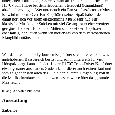
untergehen. Durch die größere Anzahl an Treibern kann mich der
H1707 von 1more bei dem gebotenen Stereobild (Raumklang)
absolut überzeugen. Wer unter euch ein Fan von bassbetonter Musik
ist, wird mit dem Over-Ear Kopfhörer seinen Spaß haben, denn
damit hört sich vor allem elektronische Musik sehr gut. Für
klassische Musik oder Stücken mit viel Gesang ist er eher weniger
geeignet. Bei den Höhen und Mitten schneidet der Kopfhörer
ebenfalls gut ab, auch wenn ich hier etwas von dem verwaschenen
Klangbild enttäuscht bin.
Wer daher einen kabelgebunden Kopfhörer sucht, der einen etwas
angehobenen Bassbereich besitzt und somit unterwegs für viel
Hörspaß sorgt, kann sich den 1more H1707 Tripe-Driver Kopfhörer
etwas genauer anschauen. Zudem kann dieser auch extrem laut und
somit eignet er sich auch dazu, in einer lauteren Umgebung voll in
die Musik einzutauchen, auch wenn es teilweise über das gesunde
Maß reicht.
(Klang: 3,5 von 5 Punkten)
Ausstattung
Zubehör