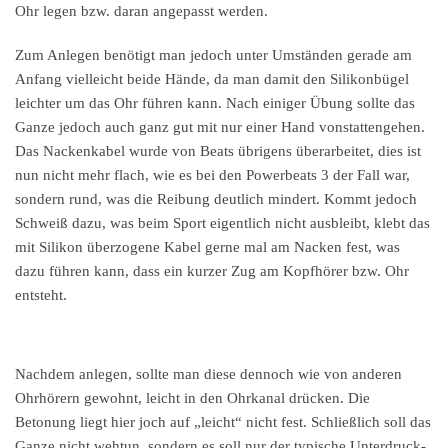
Ohr legen bzw. daran angepasst werden.
Zum Anlegen benötigt man jedoch unter Umständen gerade am
Anfang vielleicht beide Hände, da man damit den Silikonbügel
leichter um das Ohr führen kann. Nach einiger Übung sollte das
Ganze jedoch auch ganz gut mit nur einer Hand vonstattengehen.
Das Nackenkabel wurde von Beats übrigens überarbeitet, dies ist
nun nicht mehr flach, wie es bei den Powerbeats 3 der Fall war,
sondern rund, was die Reibung deutlich mindert. Kommt jedoch
Schweiß dazu, was beim Sport eigentlich nicht ausbleibt, klebt das
mit Silikon überzogene Kabel gerne mal am Nacken fest, was
dazu führen kann, dass ein kurzer Zug am Kopfhörer bzw. Ohr
entsteht.
Nachdem anlegen, sollte man diese dennoch wie von anderen
Ohrhörern gewohnt, leicht in den Ohrkanal drücken. Die
Betonung liegt hier joch auf „leicht“ nicht fest. Schließlich soll das
Ganze nicht wehtun, sondern es soll nur der typische Unterdruck-