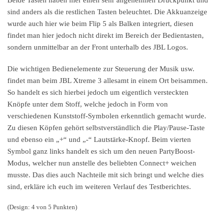
Beide Tasten haben hier einen sehr angenehmen Druckpunkt und
sind anders als die restlichen Tasten beleuchtet. Die Akkuanzeige
wurde auch hier wie beim Flip 5 als Balken integriert, diesen
findet man hier jedoch nicht direkt im Bereich der Bedientasten,
sondern unmittelbar an der Front unterhalb des JBL Logos.
Die wichtigen Bedienelemente zur Steuerung der Musik usw.
findet man beim JBL Xtreme 3 allesamt in einem Ort beisammen.
So handelt es sich hierbei jedoch um eigentlich versteckten
Knöpfe unter dem Stoff, welche jedoch in Form von
verschiedenen Kunststoff-Symbolen erkenntlich gemacht wurde.
Zu diesen Köpfen gehört selbstverständlich die Play/Pause-Taste
und ebenso ein „+“ und „-“ Lautstärke-Knopf. Beim vierten
Symbol ganz links handelt es sich um den neuen PartyBoost-
Modus, welcher nun anstelle des beliebten Connect+ weichen
musste. Das dies auch Nachteile mit sich bringt und welche dies
sind, erkläre ich euch im weiteren Verlauf des Testberichtes.
(Design: 4 von 5 Punkten)