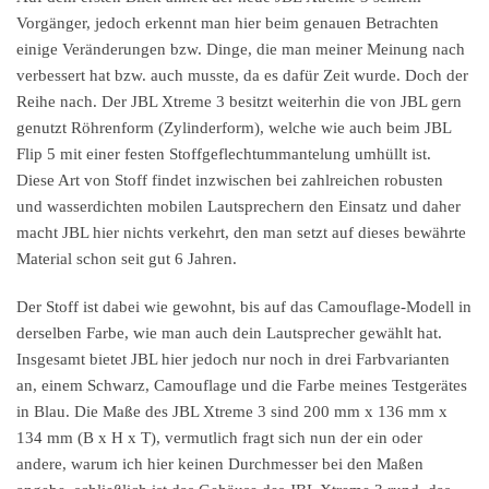
Vorgänger, jedoch erkennt man hier beim genauen Betrachten
einige Veränderungen bzw. Dinge, die man meiner Meinung nach
verbessert hat bzw. auch musste, da es dafür Zeit wurde. Doch der
Reihe nach. Der JBL Xtreme 3 besitzt weiterhin die von JBL gern
genutzt Röhrenform (Zylinderform), welche wie auch beim JBL
Flip 5 mit einer festen Stoffgeflechtummantelung umhüllt ist.
Diese Art von Stoff findet inzwischen bei zahlreichen robusten
und wasserdichten mobilen Lautsprechern den Einsatz und daher
macht JBL hier nichts verkehrt, den man setzt auf dieses bewährte
Material schon seit gut 6 Jahren.
Der Stoff ist dabei wie gewohnt, bis auf das Camouflage-Modell in
derselben Farbe, wie man auch dein Lautsprecher gewählt hat.
Insgesamt bietet JBL hier jedoch nur noch in drei Farbvarianten
an, einem Schwarz, Camouflage und die Farbe meines Testgerätes
in Blau. Die Maße des JBL Xtreme 3 sind 200 mm x 136 mm x
134 mm (B x H x T), vermutlich fragt sich nun der ein oder
andere, warum ich hier keinen Durchmesser bei den Maßen