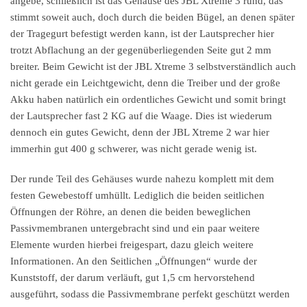
angebe, schließlich ist das Gehäuse des JBL Xtreme 3 rund, das
stimmt soweit auch, doch durch die beiden Bügel, an denen später
der Tragegurt befestigt werden kann, ist der Lautsprecher hier
trotzt Abflachung an der gegenüberliegenden Seite gut 2 mm
breiter. Beim Gewicht ist der JBL Xtreme 3 selbstverständlich auch
nicht gerade ein Leichtgewicht, denn die Treiber und der große
Akku haben natürlich ein ordentliches Gewicht und somit bringt
der Lautsprecher fast 2 KG auf die Waage. Dies ist wiederum
dennoch ein gutes Gewicht, denn der JBL Xtreme 2 war hier
immerhin gut 400 g schwerer, was nicht gerade wenig ist.
Der runde Teil des Gehäuses wurde nahezu komplett mit dem
festen Gewebestoff umhüllt. Lediglich die beiden seitlichen
Öffnungen der Röhre, an denen die beiden beweglichen
Passivmembranen untergebracht sind und ein paar weitere
Elemente wurden hierbei freigespart, dazu gleich weitere
Informationen. An den Seitlichen „Öffnungen“ wurde der
Kunststoff, der darum verläuft, gut 1,5 cm hervorstehend
ausgeführt, sodass die Passivmembrane perfekt geschützt werden