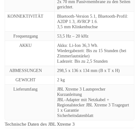
2x 70 mm Passivmembrane zu den Seiten
gerichtet.
KONNEKTIVITÄT
Bluetooth-Version 5.1, Bluetooth-Profil:
A2DP 1.3, AVRCP 1.6.
3,5 mm Klinkenbuchse
Frequenzgang
53,5 Hz – 20 kHz
AKKU
Akku: Li-Ion 36,3 Wh.
Wiedergabezeit: Bis zu 15 Stunden (bei
Zimmerlautstärke)
Ladezeit: Bis zu 2,5 Stunden
ABMESSUNGEN
298,5 x 136 x 134 mm (B x T x H)
GEWICHT
2 kg
Lieferumfang
JBL Xtreme 3 Lautsprecher
Kurzanleitung
JBL-Adapter mit Netzkabel +
Regionalstecker JBL Xtreme 3 Tragegurt
1 x Garantie
Sicherheitsdatenblatt
Technische Daten des JBL Xtreme 3