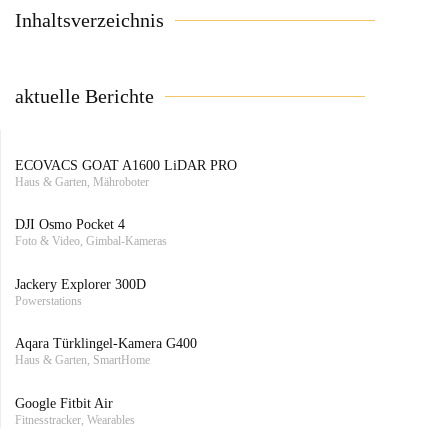
Inhaltsverzeichnis
aktuelle Berichte
ECOVACS GOAT A1600 LiDAR PRO
Haus & Garten, Mähroboter
DJI Osmo Pocket 4
Foto & Video, Gimbal-Kameras
Jackery Explorer 300D
Powerstations
Aqara Türklingel-Kamera G400
Haus & Garten, SmartHome
Google Fitbit Air
Fitnesstracker, Wearables