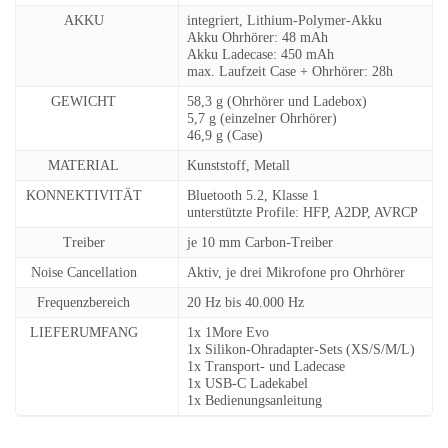
AKKU
integriert, Lithium-Polymer-Akku
Akku Ohrhörer: 48 mAh
Akku Ladecase: 450 mAh
max. Laufzeit Case + Ohrhörer: 28h
GEWICHT
58,3 g (Ohrhörer und Ladebox)
5,7 g (einzelner Ohrhörer)
46,9 g (Case)
MATERIAL
Kunststoff, Metall
KONNEKTIVITÄT
Bluetooth 5.2, Klasse 1
unterstützte Profile: HFP, A2DP, AVRCP
Treiber
je 10 mm Carbon-Treiber
Noise Cancellation
Aktiv, je drei Mikrofone pro Ohrhörer
Frequenzbereich
20 Hz bis 40.000 Hz
LIEFERUMFANG
1x 1More Evo
1x Silikon-Ohradapter-Sets (XS/S/M/L)
1x Transport- und Ladecase
1x USB-C Ladekabel
1x Bedienungsanleitung