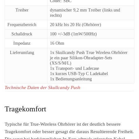
Codec: SBC
Treiber
dynamischer 9,2 mm Treiber (links und
rechts)
Frequenzbereich
20 kHz bis 20 Hz (Ohrhörer)
Schalldruck
100 +/-3dB (1mW/500Hz)
Impedanz
16 Ohm
Lieferumfang
1x Skullcandy Push True Wireless Ohrhörer
je ein paar Silikon-Ohradapter-Sets
(XS/S/M/L)
1x Transport- und Ladecase
1x kurzes USB-Typ C Ladekabel
1x Bedienungsanleitung
Technische Daten der Skullcandy Push
Tragekomfort
Typische für True-Wireless Ohrhörer ist der deutlich bessere
Tragekomfort oder besser gesagt die daraus Resultierende Freiheit.