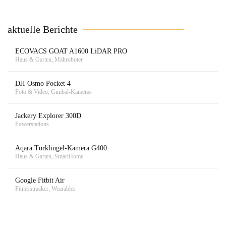
aktuelle Berichte
ECOVACS GOAT A1600 LiDAR PRO
Haus & Garten, Mähroboter
DJI Osmo Pocket 4
Foto & Video, Gimbal-Kameras
Jackery Explorer 300D
Powerstations
Aqara Türklingel-Kamera G400
Haus & Garten, SmartHome
Google Fitbit Air
Fitnesstracker, Wearables