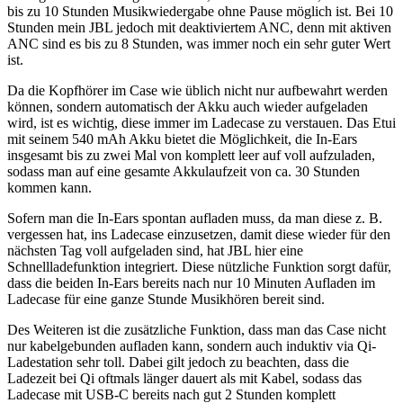
bis zu 10 Stunden Musikwiedergabe ohne Pause möglich ist. Bei 10
Stunden mein JBL jedoch mit deaktiviertem ANC, denn mit aktiven
ANC sind es bis zu 8 Stunden, was immer noch ein sehr guter Wert
ist.
Da die Kopfhörer im Case wie üblich nicht nur aufbewahrt werden
können, sondern automatisch der Akku auch wieder aufgeladen
wird, ist es wichtig, diese immer im Ladecase zu verstauen. Das Etui
mit seinem 540 mAh Akku bietet die Möglichkeit, die In-Ears
insgesamt bis zu zwei Mal von komplett leer auf voll aufzuladen,
sodass man auf eine gesamte Akkulaufzeit von ca. 30 Stunden
kommen kann.
Sofern man die In-Ears spontan aufladen muss, da man diese z. B.
vergessen hat, ins Ladecase einzusetzen, damit diese wieder für den
nächsten Tag voll aufgeladen sind, hat JBL hier eine
Schnellladefunktion integriert. Diese nützliche Funktion sorgt dafür,
dass die beiden In-Ears bereits nach nur 10 Minuten Aufladen im
Ladecase für eine ganze Stunde Musikhören bereit sind.
Des Weiteren ist die zusätzliche Funktion, dass man das Case nicht
nur kabelgebunden aufladen kann, sondern auch induktiv via Qi-
Ladestation sehr toll. Dabei gilt jedoch zu beachten, dass die
Ladezeit bei Qi oftmals länger dauert als mit Kabel, sodass das
Ladecase mit USB-C bereits nach gut 2 Stunden komplett