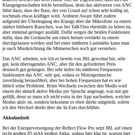
Klangeigenschaften leicht beeinflusst, denn das aktivieren von ANC
führt dazu, dass der Bass, der von Grund auf schon sehr kräftig ist,
nochmals etwas kräftiger wird. Ambient Aware führt zudem
aufgrund der Übertragung des Klangs über die Mikrofone zu einem
stärker hörbaren Rauschen, was bei TalkThru ebenfalls zu hören ist,
aber minimal geringer ausfällt. Dafür sorgen die beiden Funktionen
dafür, dass die Geräusche um einen herum verstärkt zu einem
durchgelassen werden und bei einer mittleren Lautstärke kann man
je nach Musikrichtung die Mitmenschen noch gut verstehen.
Das ANC arbeiten, wie ich es bereits von JBL gewohnt bin, sehr
gut, kein überragendes ANC, aber für den geforderten Preis
dennoch gut gelungen. Bei sehr tiefen bis mittleren Frequenzen
funktioniert das ANC sehr gut, sodass es Motorgeräusche
zuverlässig herausfiltert, aber bei hohen Frequenzen hat es wie
üblich seine Probleme. Beim Wechseln zwischen den Modis wird
einem der aktuell aktive Modus per Sprache angesagt, was mir gut
gefällt, denn so muss ich nicht extra in der App nachsehen, welcher
Modus aktiv ist, sondern bekomme es eben direkt mitgeteilt, sofern
ich den Wechsel direkt über die In-Ears durchführe.
Akkulaufzeit
Bei der Energieversorgung der Reflect Flow Pro setzt JBL auf einen
recht großen 85 mAh großen Akku, sodass hier klar ist, warum hier