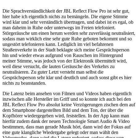
Die Sprachverständlichkeit der JBL Reflect Flow Pro ist sehr gut,
hier habe ich eigentlich nichts zu bemängeln. Die eigene Stimme
wird klar und sehr verständlich übertragen, und dabei ist es egal, ob
man daheim in Ruhe oder unterwegs im Freien telefoniert.
Störgeräusche um einen herum werden sehr zuverlässig neutralisiert,
sodass man wirklich eine sehr gute Ruhe geboten bekommt und so
ungestört telefonieren kann. Lediglich im viel befahrenen
Straßenverkehr in der Stadt beklagte sich meine Gesprächsperson
hin und wieder etwas aufgrund von Rauschen im Hintergrund
meiner Stimme, was jedoch von der Elektronik übermittelt wird,
weil diese versucht, die lauten Geräusche des Verkehrs zu
neutralisieren. Zu guter Letzt versteht man selbst die
Gesprächsperson sehr klar und deutlich und auch sonst gibt es hier
nichts zu beanstanden.
Die Latenz beim ansehen von Filmen und Videos haben eigentlich
inzwischen alle Hersteller im Griff und so konnte ich auch bei den
JBL Reflect Flow Pro absolut keine Verzögerungen zischen dem auf
dem Smartphone dargestellten Bild und dem Ton, der über die
Kopfhörer wiedergegeben wird, feststellen. In der App kann man
hierfür zudem dank der neuen Technologie Smart Audio & Video
bestimmen, dass man gerade Musik hört, dann wird der Fokus auf
eine gute klangliche Wiedergabe gelegt oder man wählt den
Videomodus, dann wird die Latenz reduziert, sodass diese von