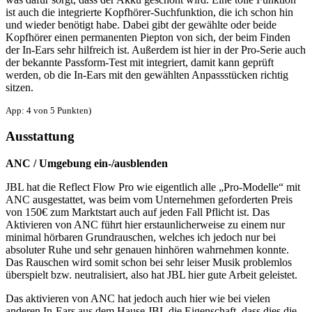
ist auch die integrierte Kopfhörer-Suchfunktion, die ich schon hin
und wieder benötigt habe. Dabei gibt der gewählte oder beide
Kopfhörer einen permanenten Piepton von sich, der beim Finden
der In-Ears sehr hilfreich ist. Außerdem ist hier in der Pro-Serie auch
der bekannte Passform-Test mit integriert, damit kann geprüft
werden, ob die In-Ears mit den gewählten Anpassstücken richtig
sitzen.
App: 4 von 5 Punkten)
Ausstattung
ANC / Umgebung ein-/ausblenden
JBL hat die Reflect Flow Pro wie eigentlich alle „Pro-Modelle“ mit
ANC ausgestattet, was beim vom Unternehmen geforderten Preis
von 150€ zum Marktstart auch auf jeden Fall Pflicht ist. Das
Aktivieren von ANC führt hier erstaunlicherweise zu einem nur
minimal hörbaren Grundrauschen, welches ich jedoch nur bei
absoluter Ruhe und sehr genauen hinhören wahrnehmen konnte.
Das Rauschen wird somit schon bei sehr leiser Musik problemlos
überspielt bzw. neutralisiert, also hat JBL hier gute Arbeit geleistet.
Das aktivieren von ANC hat jedoch auch hier wie bei vielen
anderen In-Ears aus dem Hause JBL die Eigenschaft, dass dies die