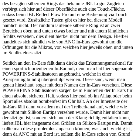
des besagten silbernen Rings das bekannte JBL Logo. Zugleich
verbirgt sich hier auf dieser Oberfläche auch eine Touch-Fläche,
sodass beim JBL Reflect Flow Pro auf eine Bedienung via Touch
gesetzt wird. Zusätzliche Tasten gibt es hier bei diesem Modell
nämlich nicht. Der rundum laufende silberne Ring ist an zwei
Bereichen oben und unten etwas breiter und mit einem länglichen
Schlitz versehen, dies dient hierbei nicht nur dem Design. Hierbei
handelt es sich nämlich wie von ANC In-Ears gewohnt um die
Öffnungen für die Mikros, von welchen hier jeweils oben und unten
im Schlitz eines sitzt.
Seitlich an den In-Ears fällt dann direkt das Erkennungsmerkmal für
einen sportlich orientierten In-Ear auf, denn man hat hier sogenannte
POWERFINS-Stabilisatoren angebracht, welche in einer
Aussparung bündig übergestülpt werden. Diese sind, wenn man
genau hinschaut, sogar mit dem Namen der In-Ears versehen. Diese
POWERFINS-Stabilisatoren sorgen beim Eindrehen der In-Ears für
einen absolut sicheren Halt, sodass hier egal ob im Alltag oder beim
Sport alles absolut bombenfest im Ohr hält. An der Innenseite der
In-Ears fällt dann vor allem mal der Treiberkanal auf, welche wie
gewohnt mit Silikon-Eartips versehen wurde. Damit hier nicht nur
der sitzt gut ist, sondern sich auch der Klang richtig entfalten kann,
liefert JBL hier insgesamt drei Größen an Silikon-Eartips mit. Damit
sollte man diese problemlos anpassen können, was auch wichtig ist,
denn da ANC mit an Bord ist, sollten die In-Ears schon von Grund