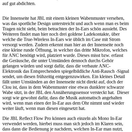
auf gut abdichten.
Die Innenseite hat JBL mit einem kleinen Wabenmuster versehen,
was das sportliche Design unterstreicht und auch wenn man es beim
Tragen nicht sieht, beim betrachten der In-Ears schön aussieht. Des
Weiteren findet man hier noch drei goldene Ladekontakte, über
welche die True-Wireless In-Ears wie üblich im Case mit Strom
versorgt werden. Zudem erkennt man hier an der Innenseite noch
eine kleine runde Öffnung, in welcher das dritte Mikrofon, welches
für ANC benötigt wird, platziert wurde. Dieses misst bzw. erfasst
die Geräusche, die unter Umständen dennoch durchs Gehör
gelangen würden und sorgt dafür, dass die verbaute ANC-
Elektronik das Entsprechenden spiegelbildliche Anti-Rausch -Signal
sendet, um diesen frühzeitig entgegenzuwirken. Ein kleines Detail
fällt unter Umständen an der Innenseite nicht direkt auf, doch der
Clou ist, dass in dem Wabenmuster eine etwas dunklere schwarze
Wabe sitzt, in der JBL den Annäherungssensor versteckt hat. Dieser
sorgt wie gewohnt dafür, dass die Musik automatisch angehalten
wird, wenn man einen der In-Ear aus dem Ohr nimmt und wieder
weiter läuft, wenn man diesen eingesetzt hat.
Die JBL Reflect Flow Pro können auch einzeln als Mono In-Ear
verwendet werden, hierbei muss man sich jedoch im Klaren sein,
dass dann die Bedienung je nachdem, welchen In-Ear man nutzt,