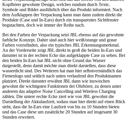
Kopfhörer gewohnte Design, welches rundum durch Texte,
Symbole und Bilder ausführlich über das Produkt informiert. Nach
dem Aufklappen der Verpackung kann man dann zudem direkt die
Produkte (Case und In-Ears) durch ein transparentes Sichtfenster
begutachten, doch wie immer der Reihe nach.
Bei den Farben der Verpackung setzt JBL ebenso auf das gewohnte
farbliche Konzept. Daher sind auch hier weiß/orange und graue
Farben vorzufinden, also ein typisches JBL Erkennungsmerkmal.
An der Vorderseite zeigt JBL direkt in groß die beiden In-Ears und
darunter ist in der rechten Ecke das aufgeklappte Case zu sehen. Bei
den beiden In-Ears hat JBL nicht ohne Grund das Wasser
dargestellt, denn damit möchte man direkt darstellen, dass diese
wasserdicht sind. Des Weiteren hat man hier selbstverständlich das
Firmenlogo und seitlich nach unten verlaufend den Produktnamen
platziert. Direkt darunter erwähnt JBL dann wie inzwischen
gewohnt die wichtigsten Funktionen der Ohrhörer, zu denen unter
anderem das adaptive Noise Cancelling und Wireless Charging
zählen. Die untere rechte Ecke ziert wie von JBL gewohnt die
Darstellung der Akkulaufzeit, sodass man hier direkt auf einen Blick
sieht, dass die In-Ears eine Laufzeit von bis zu 10 Stunden bieten
und das Case diese um zusätzliche 20 Stunden auf insgesamt 30
Stunden erweitert.