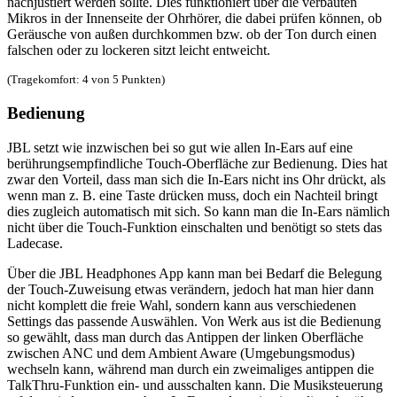
nachjustiert werden sollte. Dies funktioniert über die verbauten
Mikros in der Innenseite der Ohrhörer, die dabei prüfen können, ob
Geräusche von außen durchkommen bzw. ob der Ton durch einen
falschen oder zu lockeren sitzt leicht entweicht.
(Tragekomfort: 4 von 5 Punkten)
Bedienung
JBL setzt wie inzwischen bei so gut wie allen In-Ears auf eine
berührungsempfindliche Touch-Oberfläche zur Bedienung. Dies hat
zwar den Vorteil, dass man sich die In-Ears nicht ins Ohr drückt, als
wenn man z. B. eine Taste drücken muss, doch ein Nachteil bringt
dies zugleich automatisch mit sich. So kann man die In-Ears nämlich
nicht über die Touch-Funktion einschalten und benötigt so stets das
Ladecase.
Über die JBL Headphones App kann man bei Bedarf die Belegung
der Touch-Zuweisung etwas verändern, jedoch hat man hier dann
nicht komplett die freie Wahl, sondern kann aus verschiedenen
Settings das passende Auswählen. Von Werk aus ist die Bedienung
so gewählt, dass man durch das Antippen der linken Oberfläche
zwischen ANC und dem Ambient Aware (Umgebungsmodus)
wechseln kann, während man durch ein zweimaliges antippen die
TalkThru-Funktion ein- und ausschalten kann. Die Musiksteuerung