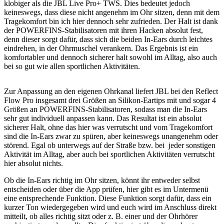
klobiger als die JBL Live Pro+ TWS. Dies bedeutet jedoch
keineswegs, dass diese nicht angenehm im Ohr sitzen, denn mit dem
Tragekomfort bin ich hier dennoch sehr zufrieden. Der Halt ist dank
der POWERFINS-Stabilisatoren mit ihren Hacken absolut fest,
denn dieser sorgt dafür, dass sich die beiden In-Ears durch leichtes
eindrehen, in der Ohrmuschel verankern. Das Ergebnis ist ein
komfortabler und dennoch sicherer halt sowohl im Alltag, also auch
bei so gut wie allen sportlichen Aktivitäten.
Zur Anpassung an den eigenen Ohrkanal liefert JBL bei den Reflect
Flow Pro insgesamt drei Größen an Silikon-Eartips mit und sogar 4
Größen an POWERFINS-Stabilisatoren, sodass man die In-Ears
sehr gut individuell anpassen kann. Das Resultat ist ein absolut
sicherer Halt, ohne das hier was verrutscht und vom Tragekomfort
sind die In-Ears zwar zu spüren, aber keineswegs unangenehm oder
störend. Egal ob unterwegs auf der Straße bzw. bei jeder sonstigen
Aktivität im Alltag, aber auch bei sportlichen Aktivitäten verrutscht
hier absolut nichts.
Ob die In-Ears richtig im Ohr sitzen, könnt ihr entweder selbst
entscheiden oder über die App prüfen, hier gibt es im Untermenü
eine entsprechende Funktion. Diese Funktion sorgt dafür, dass ein
kurzer Ton wiedergegeben wird und euch wird im Anschluss direkt
mitteilt, ob alles richtig sitzt oder z. B. einer und der Ohrhörer