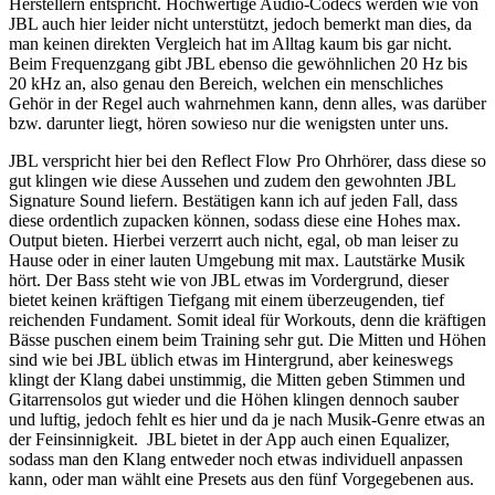
Herstellern entspricht. Hochwertige Audio-Codecs werden wie von
JBL auch hier leider nicht unterstützt, jedoch bemerkt man dies, da
man keinen direkten Vergleich hat im Alltag kaum bis gar nicht.
Beim Frequenzgang gibt JBL ebenso die gewöhnlichen 20 Hz bis
20 kHz an, also genau den Bereich, welchen ein menschliches
Gehör in der Regel auch wahrnehmen kann, denn alles, was darüber
bzw. darunter liegt, hören sowieso nur die wenigsten unter uns.
JBL verspricht hier bei den Reflect Flow Pro Ohrhörer, dass diese so
gut klingen wie diese Aussehen und zudem den gewohnten JBL
Signature Sound liefern. Bestätigen kann ich auf jeden Fall, dass
diese ordentlich zupacken können, sodass diese eine Hohes max.
Output bieten. Hierbei verzerrt auch nicht, egal, ob man leiser zu
Hause oder in einer lauten Umgebung mit max. Lautstärke Musik
hört. Der Bass steht wie von JBL etwas im Vordergrund, dieser
bietet keinen kräftigen Tiefgang mit einem überzeugenden, tief
reichenden Fundament. Somit ideal für Workouts, denn die kräftigen
Bässe puschen einem beim Training sehr gut. Die Mitten und Höhen
sind wie bei JBL üblich etwas im Hintergrund, aber keineswegs
klingt der Klang dabei unstimmig, die Mitten geben Stimmen und
Gitarrensolos gut wieder und die Höhen klingen dennoch sauber
und luftig, jedoch fehlt es hier und da je nach Musik-Genre etwas an
der Feinsinnigkeit. JBL bietet in der App auch einen Equalizer,
sodass man den Klang entweder noch etwas individuell anpassen
kann, oder man wählt eine Presets aus den fünf Vorgegebenen aus.