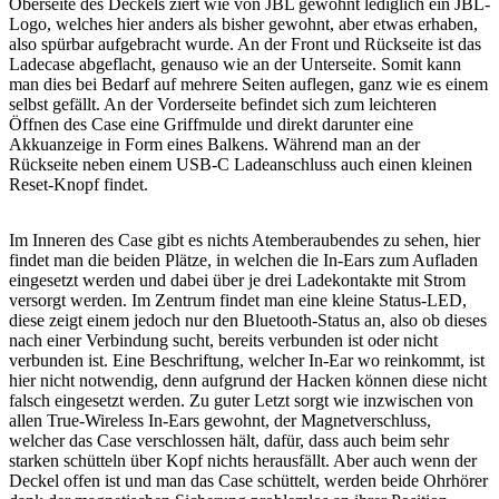
Oberseite des Deckels ziert wie von JBL gewohnt lediglich ein JBL-
Logo, welches hier anders als bisher gewohnt, aber etwas erhaben,
also spürbar aufgebracht wurde. An der Front und Rückseite ist das
Ladecase abgeflacht, genauso wie an der Unterseite. Somit kann
man dies bei Bedarf auf mehrere Seiten auflegen, ganz wie es einem
selbst gefällt. An der Vorderseite befindet sich zum leichteren
Öffnen des Case eine Griffmulde und direkt darunter eine
Akkuanzeige in Form eines Balkens. Während man an der
Rückseite neben einem USB-C Ladeanschluss auch einen kleinen
Reset-Knopf findet.
Im Inneren des Case gibt es nichts Atemberaubendes zu sehen, hier
findet man die beiden Plätze, in welchen die In-Ears zum Aufladen
eingesetzt werden und dabei über je drei Ladekontakte mit Strom
versorgt werden. Im Zentrum findet man eine kleine Status-LED,
diese zeigt einem jedoch nur den Bluetooth-Status an, also ob dieses
nach einer Verbindung sucht, bereits verbunden ist oder nicht
verbunden ist. Eine Beschriftung, welcher In-Ear wo reinkommt, ist
hier nicht notwendig, denn aufgrund der Hacken können diese nicht
falsch eingesetzt werden. Zu guter Letzt sorgt wie inzwischen von
allen True-Wireless In-Ears gewohnt, der Magnetverschluss,
welcher das Case verschlossen hält, dafür, dass auch beim sehr
starken schütteln über Kopf nichts herausfällt. Aber auch wenn der
Deckel offen ist und man das Case schüttelt, werden beide Ohrhörer