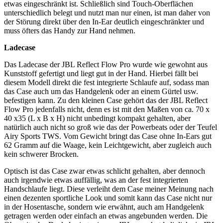
etwas eingeschränkt ist. Schließlich sind Touch-Oberflächen
unterschiedlich belegt und nutzt man nur einen, ist man daher von
der Störung direkt über den In-Ear deutlich eingeschränkter und
muss öfters das Handy zur Hand nehmen.
Ladecase
Das Ladecase der JBL Reflect Flow Pro wurde wie gewohnt aus
Kunststoff gefertigt und liegt gut in der Hand. Hierbei fällt bei
diesem Modell direkt die fest integrierte Schlaufe auf, sodass man
das Case auch um das Handgelenk oder an einem Gürtel usw.
befestigen kann. Zu den kleinen Case gehört das der JBL Reflect
Flow Pro jedenfalls nicht, denn es ist mit den Maßen von ca. 70 x
40 x35 (L x B x H) nicht unbedingt kompakt gehalten, aber
natürlich auch nicht so groß wie das der Powerbeats oder der Teufel
Airy Sports TWS. Vom Gewicht bringt das Case ohne In-Ears gut
62 Gramm auf die Waage, kein Leichtgewicht, aber zugleich auch
kein schwerer Brocken.
Optisch ist das Case zwar etwas schlicht gehalten, aber dennoch
auch irgendwie etwas auffällig, was an der fest integrierten
Handschlaufe liegt. Diese verleiht dem Case meiner Meinung nach
einen dezenten sportliche Look und somit kann das Case nicht nur
in der Hosentasche, sondern wie erwähnt, auch am Handgelenk
getragen werden oder einfach an etwas angebunden werden. Die