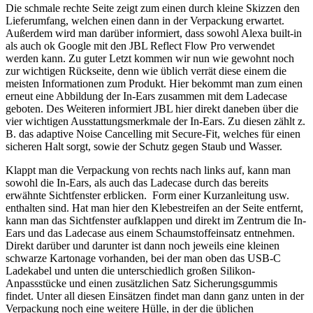
Die schmale rechte Seite zeigt zum einen durch kleine Skizzen den
Lieferumfang, welchen einen dann in der Verpackung erwartet.
Außerdem wird man darüber informiert, dass sowohl Alexa built-in
als auch ok Google mit den JBL Reflect Flow Pro verwendet
werden kann. Zu guter Letzt kommen wir nun wie gewohnt noch
zur wichtigen Rückseite, denn wie üblich verrät diese einem die
meisten Informationen zum Produkt. Hier bekommt man zum einen
erneut eine Abbildung der In-Ears zusammen mit dem Ladecase
geboten. Des Weiteren informiert JBL hier direkt daneben über die
vier wichtigen Ausstattungsmerkmale der In-Ears. Zu diesen zählt z.
B. das adaptive Noise Cancelling mit Secure-Fit, welches für einen
sicheren Halt sorgt, sowie der Schutz gegen Staub und Wasser.
Klappt man die Verpackung von rechts nach links auf, kann man
sowohl die In-Ears, als auch das Ladecase durch das bereits
erwähnte Sichtfenster erblicken. Form einer Kurzanleitung usw.
enthalten sind. Hat man hier den Klebestreifen an der Seite entfernt,
kann man das Sichtfenster aufklappen und direkt im Zentrum die In-
Ears und das Ladecase aus einem Schaumstoffeinsatz entnehmen.
Direkt darüber und darunter ist dann noch jeweils eine kleinen
schwarze Kartonage vorhanden, bei der man oben das USB-C
Ladekabel und unten die unterschiedlich großen Silikon-
Anpassstücke und einen zusätzlichen Satz Sicherungsgummis
findet. Unter all diesen Einsätzen findet man dann ganz unten in der
Verpackung noch eine weitere Hülle, in der die üblichen