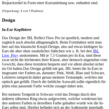
Beipackzettel in Form einer Kurzanleitung usw. enthalten sind.
(Verpackung: 4 von 5 Punkten)
Design
In-Ear Kopfhörer
Das Design der JBL Reflect Flow Pro ist sportlich, modern und
zugleich auch absolut alltagstauglich. Beim Formfaktor setzt man
hier auf das klassische Knopf-Design, also auf etwas klobigere In-
Ears die aber ohne zusätzliches Stäbchen wie z. B. bei den
JBL
Live Pro+
auskommen. Mit je 7,5 Gramm pro In-Ear, sind diese
zwar nicht die leichtesten ihrer Klasse, aber dennoch angenehm vom
Gewicht, dass diese trotzdem bequem und vor allem absolut sicher
im Ort halten.Das Design gefällt mit gut, JBL bietet die In-Ears in
insgesamt vier Farben an, darunter: Pink, Weiß, Blau und Schwarz.
Letzteres entspricht daher genau meinem Testsample, welches mir
optisch gut gefällt. Durch die farbliche Auswahl sollte eigentlich für
jeden eine passende Farbe welche zusaget dabei sein.
Bei meinem Testgerät in Schwarz wird das Design durch den
äußeren silbernen Ring etwas aufgewertet, welcher wiederum bei
den anderen Farben in derselben Farbe gehalten wurde wie die In-
Ears selbst sind. Hierbei befindet sich an der Außenseite innerhalb