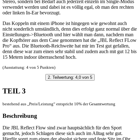
Stereo, sondern bei Bedarf auch jederzeit einzeln im Single-Modus
verwendet werden und dabei ist es völlig egal, ob man den rechten
oder linken In-Ear bevorzugt.
Das Koppeln mit einem iPhone ist hingegen wie gewohnt auch
nicht sonderlich umständlich, denn dies erfolgt ganz normal über die
Einstellungen->Bluetooth und hier wählt man dann, nachdem man
die Kopfhörer aus dem Case genommen hat die „JBL Reflect FLow
Pro“ aus. Die Bluetooth-Reichweite hat mir im Test gut gefallen,
denn diese war zum einen sehr stabil und zudem auch mit gut 12 bis
15 Metern indoor überraschend hoch.
(Ausstattung: 4 von 5 Punkten)
2. Teilwertung: 4,0 von 5
TEIL 3
bestehend aus „Preis/Leistung“ entspricht 10% der Gesamtwertung
Beschreibung
Die JBL Reflect Flow sind zwar hauptsächlich für den Sport
gemacht, jedoch Schlagen diese sich auch im Alltag sehr gut.
Hierfür sorgt zum einen der absolut sichere und feste Sitz im Ohr