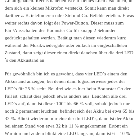
Go aufgeladen. Rechts daneben ist ein kleines Loch ersichtlich, in
dem sich ein kleines Mikrofon versteckt. Somit kann man direkt
darüber z. B. telefonieren oder Siri und Co. Befehle erteilen. Etwas
weiter rechts davon folgt der Power-Button. Dieser muss zum
Ein-/Ausschalten des Boomster Go für knapp 2 Sekunden
gedrückt gehalten werden. Betätigt man diesen wiederum kurz
während der Musikwiedergabe oder einfach im eingeschalteten
Zustand, dann zeigt dieser einen direkt daneben über die drei LED
´s den Akkustand an.
Für gewöhnlich bin ich es gewohnt, dass vier LED´s einem den
Akkustand anzeigen, bei denen dann logischerweise jedes der
LED´s für 25 % steht. Bei drei wie es hier beim Boomster Go der
Fall ist, schaut dies jedoch etwas anders aus. Leuchten alle drei
LED´s auf, dann ist dieser 100° bis 66 % voll, sobald jedoch nur
noch 2 permanent leuchten, befindet sich der Akku bei etwa 65 bis
33 %. Blinkt wiederum nur eine der drei LED´s, dann ist der Akku
bei einem Stand von etwa 32 bis 11 % angekommen. Ertönt ein
Warnton und zudem blinkt eine LED langsam, dann ist 6 – 10 %