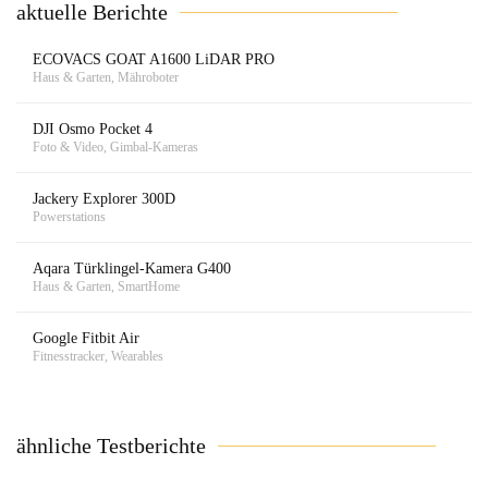
aktuelle Berichte
ECOVACS GOAT A1600 LiDAR PRO
Haus & Garten, Mähroboter
DJI Osmo Pocket 4
Foto & Video, Gimbal-Kameras
Jackery Explorer 300D
Powerstations
Aqara Türklingel-Kamera G400
Haus & Garten, SmartHome
Google Fitbit Air
Fitnesstracker, Wearables
ähnliche Testberichte