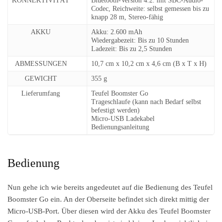
KONNEKTIVITÄT
Bluetooth-Version 4.2. mit SBC-Audio-
Codec, Reichweite: selbst gemessen bis zu
knapp 28 m, Stereo-fähig
AKKU
Akku: 2.600 mAh
Wiedergabezeit: Bis zu 10 Stunden
Ladezeit: Bis zu 2,5 Stunden
ABMESSUNGEN
10,7 cm x 10,2 cm x 4,6 cm (B x T x H)
GEWICHT
355 g
Lieferumfang
Teufel Boomster Go
Trageschlaufe (kann nach Bedarf selbst
befestigt werden)
Micro-USB Ladekabel
Bedienungsanleitung
Bedienung
Nun gehe ich wie bereits angedeutet auf die Bedienung des Teufel
Boomster Go ein. An der Oberseite befindet sich direkt mittig der
Micro-USB-Port. Über diesen wird der Akku des Teufel Boomster