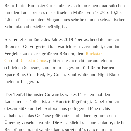
Beim Teufel Boomster Go handelt es sich um einen quadratischen
mobilen Lautsprecher, der mit seinen Maßen von 10,70 x 10,2 x
4,6 cm fast schon dem Slogan eines sehr bekannten schwäbischen
Schokoladenherstellers würdig ist.
Als Teufel zum Ende des Jahres 2019 überraschend den neuen
Boomster Go vorgestellt hat, war ich sehr verwundert, denn im
Vergleich zu dessen größeren Brüdern, dem
Rockstar
Go
und
Rockstar Cross
, gibt es diesen nicht nur und einem
schlichten Schwarz, sondern in insgesamt fünf Retro-Farben:
Space Blue, Cola Red, Ivy Green, Sand White und Night Black –
meinem Testgerät).
Der Teufel Boomster Go wurde, wie es für einen mobilen
Lautsprecher üblich ist, aus Kunststoff gefertigt. Dabei können
diesem Stöße und ein Aufprall aus geringerer Höhe nichts
anhaben, da das Gehäuse größtenteils mit einem gummierten
Überzug versehen wurde. Die zusätzlich Transportschlaufe, die bei
Bedarf angebracht werden kann, sorgt dafür, dass man den