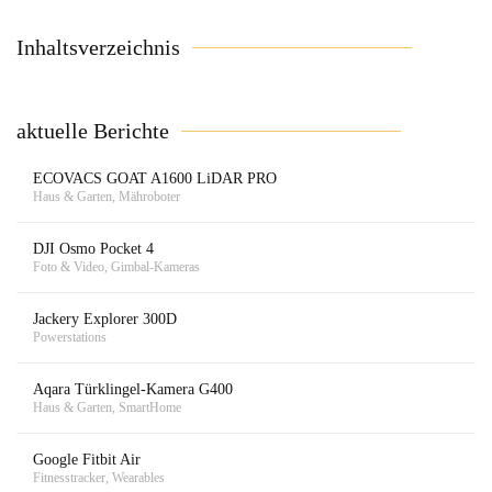
Inhaltsverzeichnis
aktuelle Berichte
ECOVACS GOAT A1600 LiDAR PRO
Haus & Garten, Mähroboter
DJI Osmo Pocket 4
Foto & Video, Gimbal-Kameras
Jackery Explorer 300D
Powerstations
Aqara Türklingel-Kamera G400
Haus & Garten, SmartHome
Google Fitbit Air
Fitnesstracker, Wearables